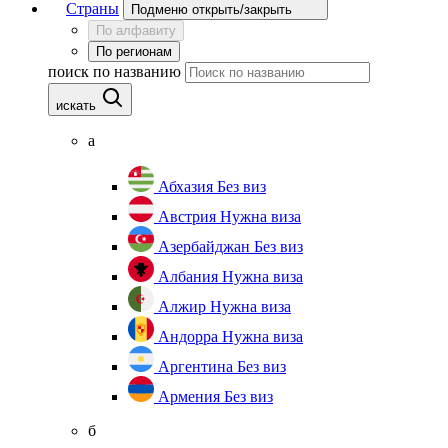
Страны
Подменю открыть/закрыть
По алфавиту
По регионам
поиск по названию
искать
а
Абхазия
Без виз
Австрия
Нужна виза
Азербайджан
Без виз
Албания
Нужна виза
Алжир
Нужна виза
Андорра
Нужна виза
Аргентина
Без виз
Армения
Без виз
б