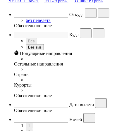
SELECT travel
FIT-express
Online Express
Откуда
без перелета
Обязательное поле
Куда
Все
Без виз
Популярные направления
Остальные направления
Страны
Курорты
Обязательное поле
Дата вылета
Обязательное поле
Ночей
1