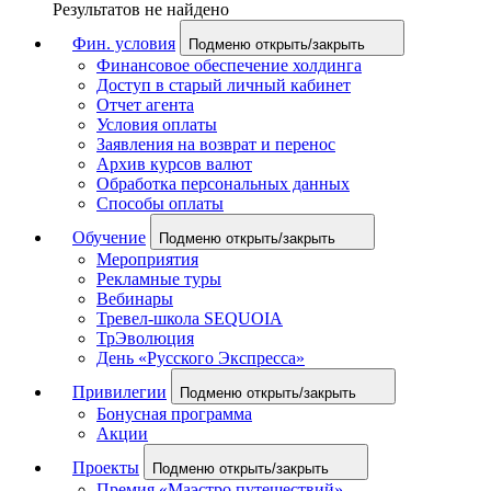
Результатов не найдено
Фин. условия
Подменю открыть/закрыть
Финансовое обеспечение холдинга
Доступ в старый личный кабинет
Отчет агента
Условия оплаты
Заявления на возврат и перенос
Архив курсов валют
Обработка персональных данных
Способы оплаты
Обучение
Подменю открыть/закрыть
Мероприятия
Рекламные туры
Вебинары
Тревел-школа SEQUOIA
ТрЭволюция
День «Русского Экспресса»
Привилегии
Подменю открыть/закрыть
Бонусная программа
Акции
Проекты
Подменю открыть/закрыть
Премия «Маэстро путешествий»