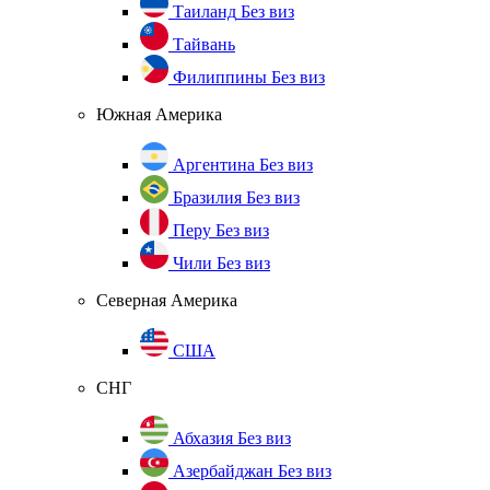
Таиланд
Без виз
Тайвань
Филиппины
Без виз
Южная Америка
Аргентина
Без виз
Бразилия
Без виз
Перу
Без виз
Чили
Без виз
Северная Америка
США
СНГ
Абхазия
Без виз
Азербайджан
Без виз