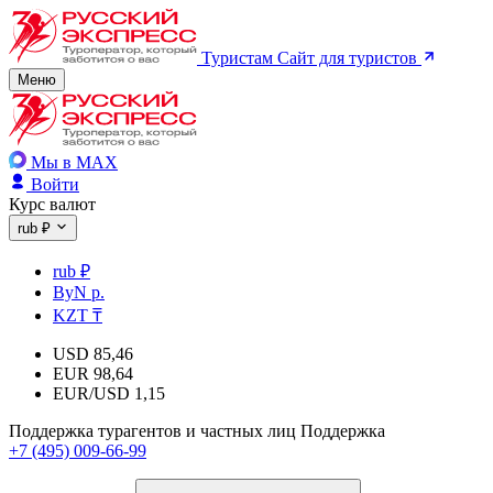
Туристам
Сайт для туристов
Меню
Мы в MAX
Войти
Курс валют
rub ₽
rub ₽
ByN р.
KZT ₸
USD
85,46
EUR
98,64
EUR/USD
1,15
Поддержка турагентов и частных лиц
Поддержка
+7 (495) 009-66-99