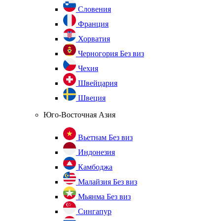
Словения
Франция
Хорватия
Черногория
Без виз
Чехия
Швейцария
Швеция
Юго-Восточная Азия
Вьетнам
Без виз
Индонезия
Камбоджа
Малайзия
Без виз
Мьянма
Без виз
Сингапур