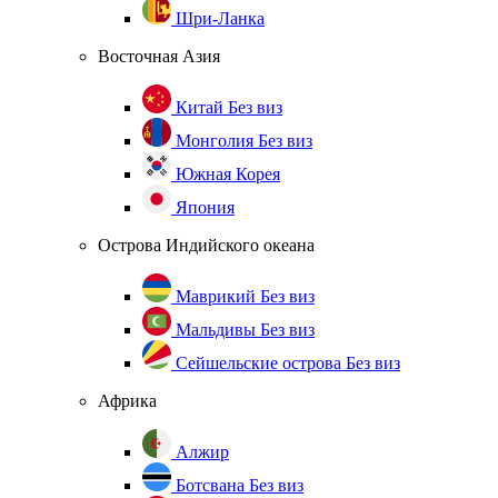
Шри-Ланка
Восточная Азия
Китай
Без виз
Монголия
Без виз
Южная Корея
Япония
Острова Индийского океана
Маврикий
Без виз
Мальдивы
Без виз
Сейшельские острова
Без виз
Африка
Алжир
Ботсвана
Без виз