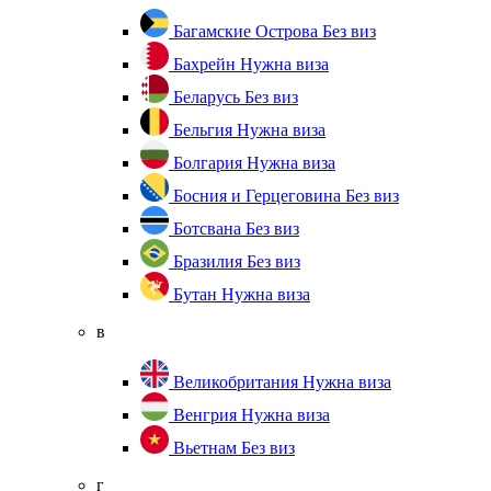
Багамские Острова
Без виз
Бахрейн
Нужна виза
Беларусь
Без виз
Бельгия
Нужна виза
Болгария
Нужна виза
Босния и Герцеговина
Без виз
Ботсвана
Без виз
Бразилия
Без виз
Бутан
Нужна виза
в
Великобритания
Нужна виза
Венгрия
Нужна виза
Вьетнам
Без виз
г