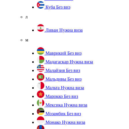
Куба
Без виз
л
Ливан
Нужна виза
м
Маврикий
Без виз
Мадагаскар
Нужна виза
Малайзия
Без виз
Мальдивы
Без виз
Мальта
Нужна виза
Марокко
Без виз
Мексика
Нужна виза
Мозамбик
Без виз
Монако
Нужна виза