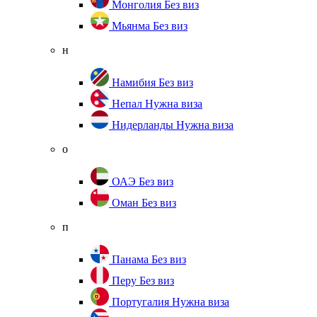
Монголия
Без виз
Мьянма
Без виз
н
Намибия
Без виз
Непал
Нужна виза
Нидерланды
Нужна виза
о
ОАЭ
Без виз
Оман
Без виз
п
Панама
Без виз
Перу
Без виз
Португалия
Нужна виза