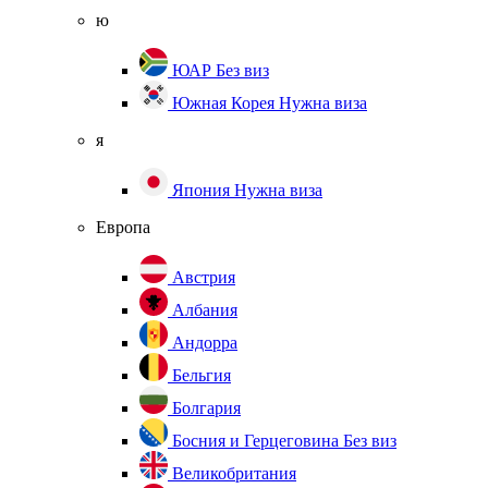
ю
ЮАР
Без виз
Южная Корея
Нужна виза
я
Япония
Нужна виза
Европа
Австрия
Албания
Андорра
Бельгия
Болгария
Босния и Герцеговина
Без виз
Великобритания