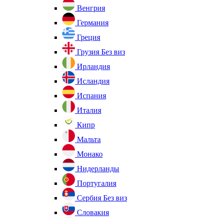
Венгрия
Германия
Греция
Грузия
Без виз
Ирландия
Исландия
Испания
Италия
Кипр
Мальта
Монако
Нидерланды
Португалия
Сербия
Без виз
Словакия