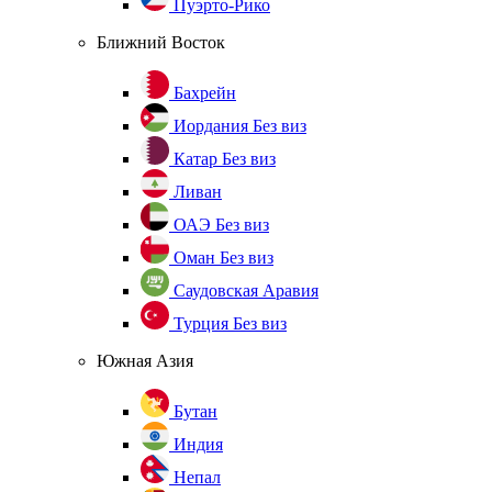
Пуэрто-Рико
Ближний Восток
Бахрейн
Иордания
Без виз
Катар
Без виз
Ливан
ОАЭ
Без виз
Оман
Без виз
Саудовская Аравия
Турция
Без виз
Южная Азия
Бутан
Индия
Непал