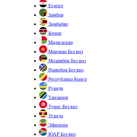
Египет
Замбия
Зимбабве
Кения
Мадагаскар
Марокко
Без виз
Мозамбик
Без виз
Намибия
Без виз
Республика Конго
Руанда
Танзания
Тунис
Без виз
Уганда
Эфиопия
ЮАР
Без виз