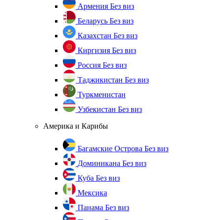
Армения
Без виз
Беларусь
Без виз
Казахстан
Без виз
Киргизия
Без виз
Россия
Без виз
Таджикистан
Без виз
Туркменистан
Узбекистан
Без виз
Америка и Карибы
Багамские Острова
Без виз
Доминикана
Без виз
Куба
Без виз
Мексика
Панама
Без виз