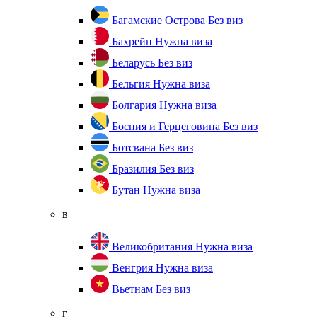
Багамские Острова
Без виз
Бахрейн
Нужна виза
Беларусь
Без виз
Бельгия
Нужна виза
Болгария
Нужна виза
Босния и Герцеговина
Без виз
Ботсвана
Без виз
Бразилия
Без виз
Бутан
Нужна виза
в
Великобритания
Нужна виза
Венгрия
Нужна виза
Вьетнам
Без виз
г