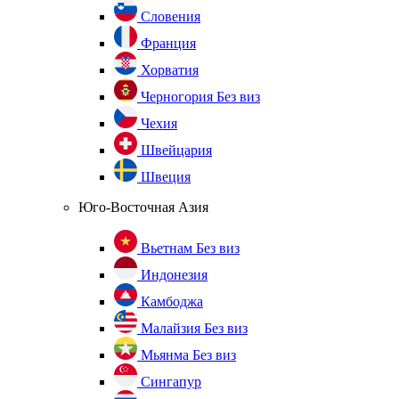
Словения
Франция
Хорватия
Черногория
Без виз
Чехия
Швейцария
Швеция
Юго-Восточная Азия
Вьетнам
Без виз
Индонезия
Камбоджа
Малайзия
Без виз
Мьянма
Без виз
Сингапур