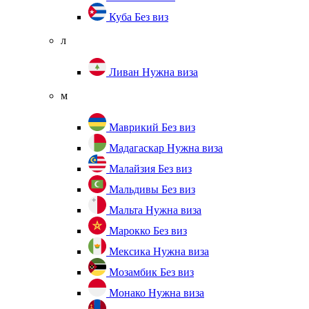
Куба
Без виз
л
Ливан
Нужна виза
м
Маврикий
Без виз
Мадагаскар
Нужна виза
Малайзия
Без виз
Мальдивы
Без виз
Мальта
Нужна виза
Марокко
Без виз
Мексика
Нужна виза
Мозамбик
Без виз
Монако
Нужна виза