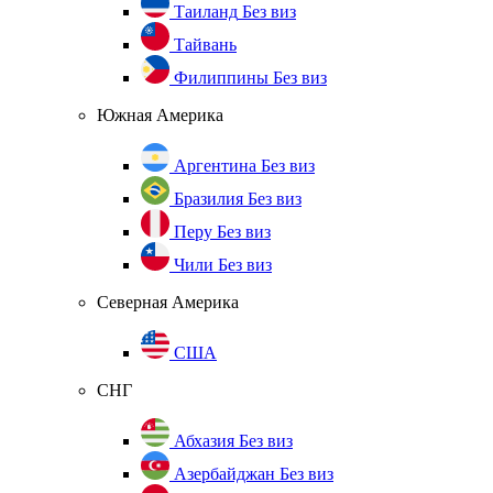
Таиланд
Без виз
Тайвань
Филиппины
Без виз
Южная Америка
Аргентина
Без виз
Бразилия
Без виз
Перу
Без виз
Чили
Без виз
Северная Америка
США
СНГ
Абхазия
Без виз
Азербайджан
Без виз