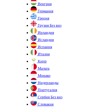
Венгрия
Германия
Греция
Грузия
Без виз
Ирландия
Исландия
Испания
Италия
Кипр
Мальта
Монако
Нидерланды
Португалия
Сербия
Без виз
Словакия