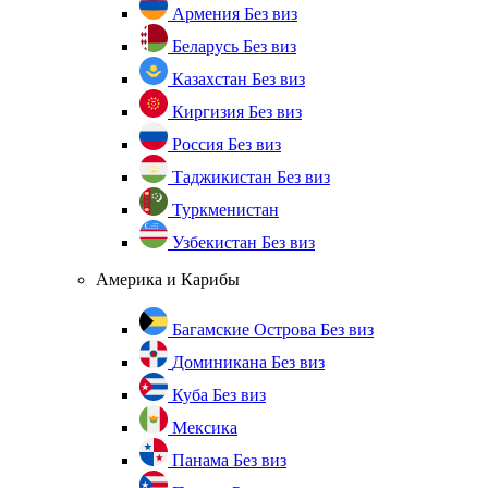
Армения
Без виз
Беларусь
Без виз
Казахстан
Без виз
Киргизия
Без виз
Россия
Без виз
Таджикистан
Без виз
Туркменистан
Узбекистан
Без виз
Америка и Карибы
Багамские Острова
Без виз
Доминикана
Без виз
Куба
Без виз
Мексика
Панама
Без виз