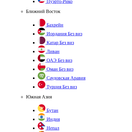
Пуэрто-Рико
Ближний Восток
Бахрейн
Иордания
Без виз
Катар
Без виз
Ливан
ОАЭ
Без виз
Оман
Без виз
Саудовская Аравия
Турция
Без виз
Южная Азия
Бутан
Индия
Непал