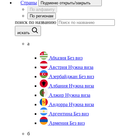
Страны
Подменю открыть/закрыть
По алфавиту
По регионам
поиск по названию
искать
а
Абхазия
Без виз
Австрия
Нужна виза
Азербайджан
Без виз
Албания
Нужна виза
Алжир
Нужна виза
Андорра
Нужна виза
Аргентина
Без виз
Армения
Без виз
б