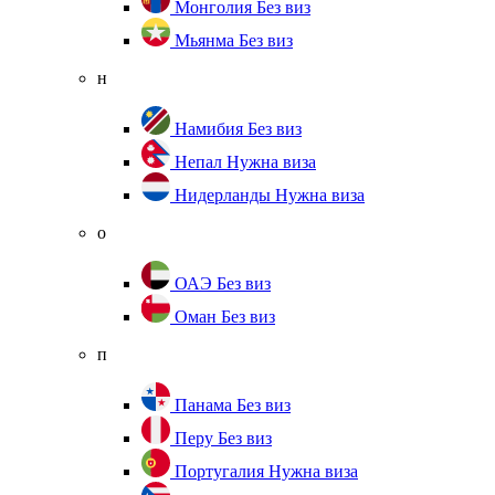
Монголия
Без виз
Мьянма
Без виз
н
Намибия
Без виз
Непал
Нужна виза
Нидерланды
Нужна виза
о
ОАЭ
Без виз
Оман
Без виз
п
Панама
Без виз
Перу
Без виз
Португалия
Нужна виза