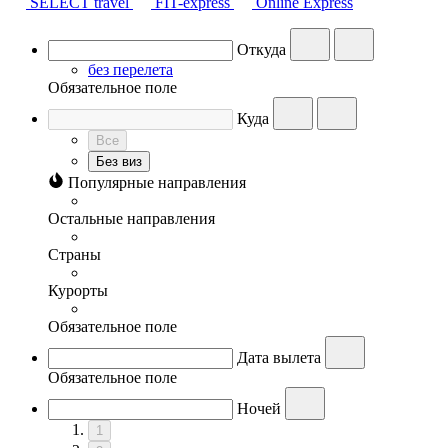
SELECT travel
FIT-express
Online Express
Откуда
без перелета
Обязательное поле
Куда
Все
Без виз
Популярные направления
Остальные направления
Страны
Курорты
Обязательное поле
Дата вылета
Обязательное поле
Ночей
1