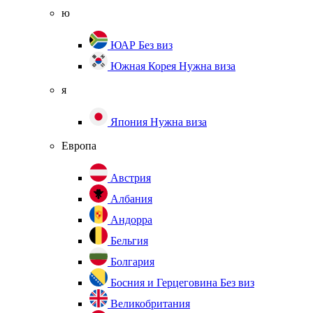
ю
ЮАР
Без виз
Южная Корея
Нужна виза
я
Япония
Нужна виза
Европа
Австрия
Албания
Андорра
Бельгия
Болгария
Босния и Герцеговина
Без виз
Великобритания