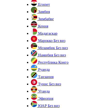
Египет
Замбия
Зимбабве
Кения
Мадагаскар
Марокко
Без виз
Мозамбик
Без виз
Намибия
Без виз
Республика Конго
Руанда
Танзания
Тунис
Без виз
Уганда
Эфиопия
ЮАР
Без виз