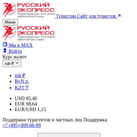
Туристам
Сайт для туристов
Меню
Мы в MAX
Войти
Курс валют
rub ₽
rub ₽
ByN р.
KZT ₸
USD
85,46
EUR
98,64
EUR/USD
1,15
Поддержка турагентов и частных лиц
Поддержка
+7 (495) 009-66-99