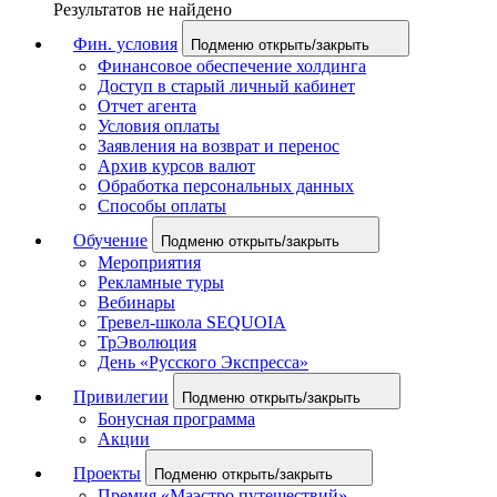
Результатов не найдено
Фин. условия
Подменю открыть/закрыть
Финансовое обеспечение холдинга
Доступ в старый личный кабинет
Отчет агента
Условия оплаты
Заявления на возврат и перенос
Архив курсов валют
Обработка персональных данных
Способы оплаты
Обучение
Подменю открыть/закрыть
Мероприятия
Рекламные туры
Вебинары
Тревел-школа SEQUOIA
ТрЭволюция
День «Русского Экспресса»
Привилегии
Подменю открыть/закрыть
Бонусная программа
Акции
Проекты
Подменю открыть/закрыть
Премия «Маэстро путешествий»