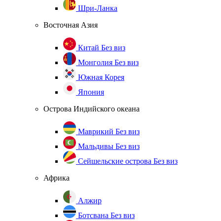
Шри-Ланка
Восточная Азия
Китай
Без виз
Монголия
Без виз
Южная Корея
Япония
Острова Индийского океана
Маврикий
Без виз
Мальдивы
Без виз
Сейшельские острова
Без виз
Африка
Алжир
Ботсвана
Без виз