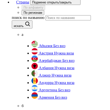
Страны
Подменю открыть/закрыть
По алфавиту
По регионам
поиск по названию
искать
а
Абхазия
Без виз
Австрия
Нужна виза
Азербайджан
Без виз
Албания
Нужна виза
Алжир
Нужна виза
Андорра
Нужна виза
Аргентина
Без виз
Армения
Без виз
б