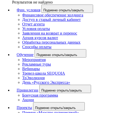
Результатов не найдено
Фин. условия
Подменю открыть/закрыть
Финансовое обеспечение холдинга
Доступ в старый личный кабинет
Отчет агента
Условия оплаты
Заявления на возврат и перенос
Архив курсов валют
Обработка персональных данных
Способы оплаты
Обучение
Подменю открыть/закрыть
Мероприятия
Рекламные туры
Вебинары
Тревел-школа SEQUOIA
ТрЭволюция
День «Русского Экспресса»
Привилегии
Подменю открыть/закрыть
Бонусная программа
Акции
Проекты
Подменю открыть/закрыть
Премия «Маэстро путешествий»