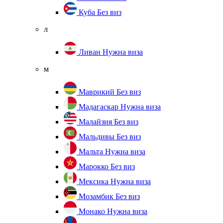
Куба
Без виз
л
Ливан
Нужна виза
м
Маврикий
Без виз
Мадагаскар
Нужна виза
Малайзия
Без виз
Мальдивы
Без виз
Мальта
Нужна виза
Марокко
Без виз
Мексика
Нужна виза
Мозамбик
Без виз
Монако
Нужна виза