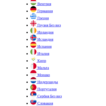
Венгрия
Германия
Греция
Грузия
Без виз
Ирландия
Исландия
Испания
Италия
Кипр
Мальта
Монако
Нидерланды
Португалия
Сербия
Без виз
Словакия