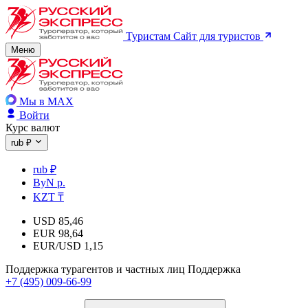
Туристам
Сайт для туристов
Меню
Мы в MAX
Войти
Курс валют
rub ₽
rub ₽
ByN р.
KZT ₸
USD
85,46
EUR
98,64
EUR/USD
1,15
Поддержка турагентов и частных лиц
Поддержка
+7 (495) 009-66-99