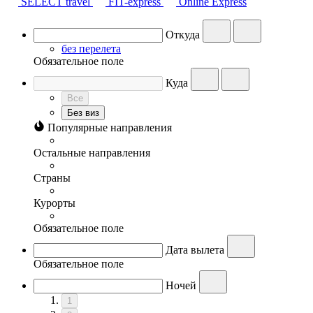
SELECT travel
FIT-express
Online Express
Откуда
без перелета
Обязательное поле
Куда
Все
Без виз
Популярные направления
Остальные направления
Страны
Курорты
Обязательное поле
Дата вылета
Обязательное поле
Ночей
1