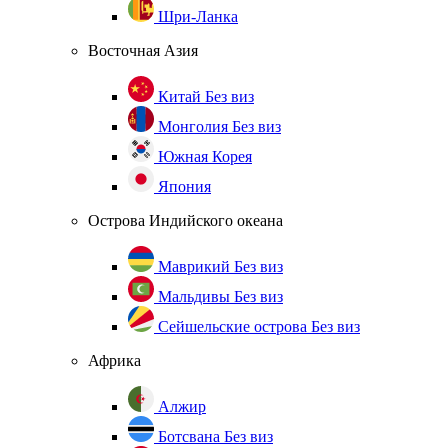
Шри-Ланка
Восточная Азия
Китай
Без виз
Монголия
Без виз
Южная Корея
Япония
Острова Индийского океана
Маврикий
Без виз
Мальдивы
Без виз
Сейшельские острова
Без виз
Африка
Алжир
Ботсвана
Без виз