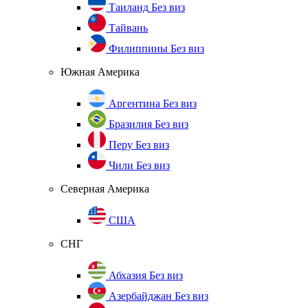
Таиланд
Без виз
Тайвань
Филиппины
Без виз
Южная Америка
Аргентина
Без виз
Бразилия
Без виз
Перу
Без виз
Чили
Без виз
Северная Америка
США
СНГ
Абхазия
Без виз
Азербайджан
Без виз