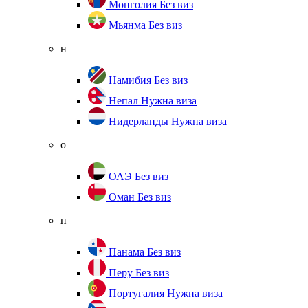
Монголия
Без виз
Мьянма
Без виз
н
Намибия
Без виз
Непал
Нужна виза
Нидерланды
Нужна виза
о
ОАЭ
Без виз
Оман
Без виз
п
Панама
Без виз
Перу
Без виз
Португалия
Нужна виза