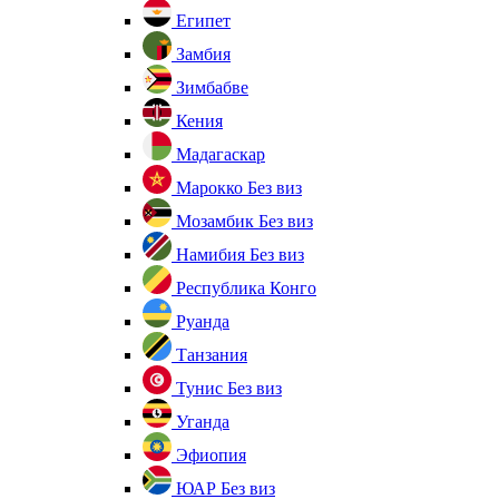
Египет
Замбия
Зимбабве
Кения
Мадагаскар
Марокко
Без виз
Мозамбик
Без виз
Намибия
Без виз
Республика Конго
Руанда
Танзания
Тунис
Без виз
Уганда
Эфиопия
ЮАР
Без виз