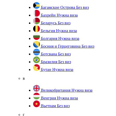
Багамские Острова
Без виз
Бахрейн
Нужна виза
Беларусь
Без виз
Бельгия
Нужна виза
Болгария
Нужна виза
Босния и Герцеговина
Без виз
Ботсвана
Без виз
Бразилия
Без виз
Бутан
Нужна виза
в
Великобритания
Нужна виза
Венгрия
Нужна виза
Вьетнам
Без виз
г