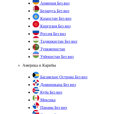
Армения
Без виз
Беларусь
Без виз
Казахстан
Без виз
Киргизия
Без виз
Россия
Без виз
Таджикистан
Без виз
Туркменистан
Узбекистан
Без виз
Америка и Карибы
Багамские Острова
Без виз
Доминикана
Без виз
Куба
Без виз
Мексика
Панама
Без виз