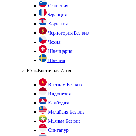
Словения
Франция
Хорватия
Черногория
Без виз
Чехия
Швейцария
Швеция
Юго-Восточная Азия
Вьетнам
Без виз
Индонезия
Камбоджа
Малайзия
Без виз
Мьянма
Без виз
Сингапур