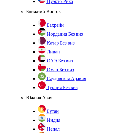
Пуэрто-Рико
Ближний Восток
Бахрейн
Иордания
Без виз
Катар
Без виз
Ливан
ОАЭ
Без виз
Оман
Без виз
Саудовская Аравия
Турция
Без виз
Южная Азия
Бутан
Индия
Непал