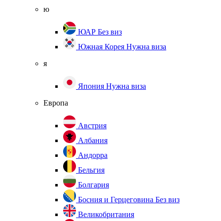
ю
ЮАР
Без виз
Южная Корея
Нужна виза
я
Япония
Нужна виза
Европа
Австрия
Албания
Андорра
Бельгия
Болгария
Босния и Герцеговина
Без виз
Великобритания