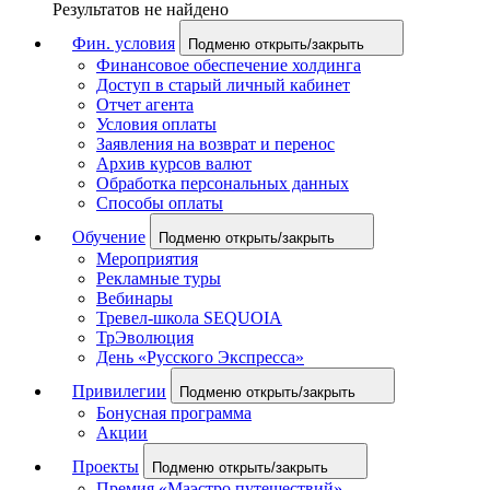
Результатов не найдено
Фин. условия
Подменю открыть/закрыть
Финансовое обеспечение холдинга
Доступ в старый личный кабинет
Отчет агента
Условия оплаты
Заявления на возврат и перенос
Архив курсов валют
Обработка персональных данных
Способы оплаты
Обучение
Подменю открыть/закрыть
Мероприятия
Рекламные туры
Вебинары
Тревел-школа SEQUOIA
ТрЭволюция
День «Русского Экспресса»
Привилегии
Подменю открыть/закрыть
Бонусная программа
Акции
Проекты
Подменю открыть/закрыть
Премия «Маэстро путешествий»