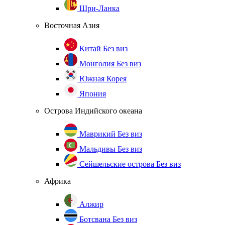
Шри-Ланка
Восточная Азия
Китай
Без виз
Монголия
Без виз
Южная Корея
Япония
Острова Индийского океана
Маврикий
Без виз
Мальдивы
Без виз
Сейшельские острова
Без виз
Африка
Алжир
Ботсвана
Без виз