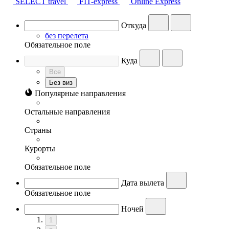
SELECT travel
FIT-express
Online Express
Откуда
без перелета
Обязательное поле
Куда
Все
Без виз
Популярные направления
Остальные направления
Страны
Курорты
Обязательное поле
Дата вылета
Обязательное поле
Ночей
1