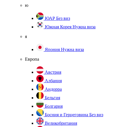
ю
ЮАР
Без виз
Южная Корея
Нужна виза
я
Япония
Нужна виза
Европа
Австрия
Албания
Андорра
Бельгия
Болгария
Босния и Герцеговина
Без виз
Великобритания