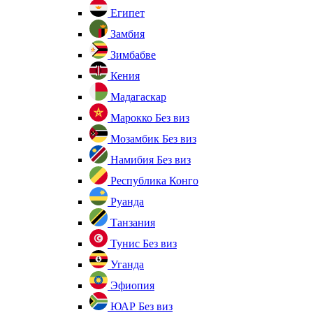
Египет
Замбия
Зимбабве
Кения
Мадагаскар
Марокко
Без виз
Мозамбик
Без виз
Намибия
Без виз
Республика Конго
Руанда
Танзания
Тунис
Без виз
Уганда
Эфиопия
ЮАР
Без виз