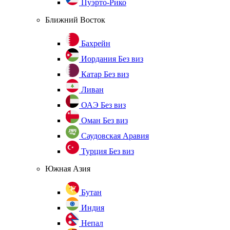
Пуэрто-Рико
Ближний Восток
Бахрейн
Иордания
Без виз
Катар
Без виз
Ливан
ОАЭ
Без виз
Оман
Без виз
Саудовская Аравия
Турция
Без виз
Южная Азия
Бутан
Индия
Непал