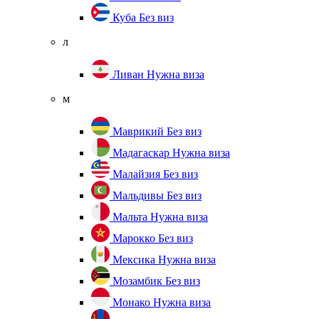
Куба
Без виз
л
Ливан
Нужна виза
м
Маврикий
Без виз
Мадагаскар
Нужна виза
Малайзия
Без виз
Мальдивы
Без виз
Мальта
Нужна виза
Марокко
Без виз
Мексика
Нужна виза
Мозамбик
Без виз
Монако
Нужна виза