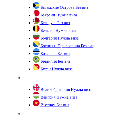
Багамские Острова
Без виз
Бахрейн
Нужна виза
Беларусь
Без виз
Бельгия
Нужна виза
Болгария
Нужна виза
Босния и Герцеговина
Без виз
Ботсвана
Без виз
Бразилия
Без виз
Бутан
Нужна виза
в
Великобритания
Нужна виза
Венгрия
Нужна виза
Вьетнам
Без виз
г