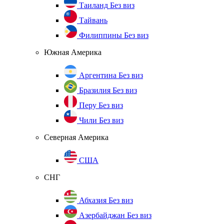
Таиланд
Без виз
Тайвань
Филиппины
Без виз
Южная Америка
Аргентина
Без виз
Бразилия
Без виз
Перу
Без виз
Чили
Без виз
Северная Америка
США
СНГ
Абхазия
Без виз
Азербайджан
Без виз