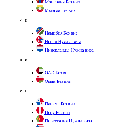
Монголия
Без виз
Мьянма
Без виз
н
Намибия
Без виз
Непал
Нужна виза
Нидерланды
Нужна виза
о
ОАЭ
Без виз
Оман
Без виз
п
Панама
Без виз
Перу
Без виз
Португалия
Нужна виза