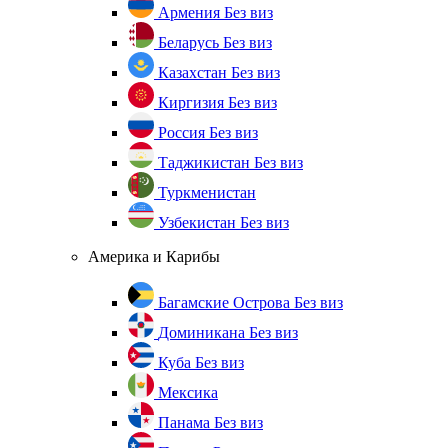
Армения
Без виз
Беларусь
Без виз
Казахстан
Без виз
Киргизия
Без виз
Россия
Без виз
Таджикистан
Без виз
Туркменистан
Узбекистан
Без виз
Америка и Карибы
Багамские Острова
Без виз
Доминикана
Без виз
Куба
Без виз
Мексика
Панама
Без виз