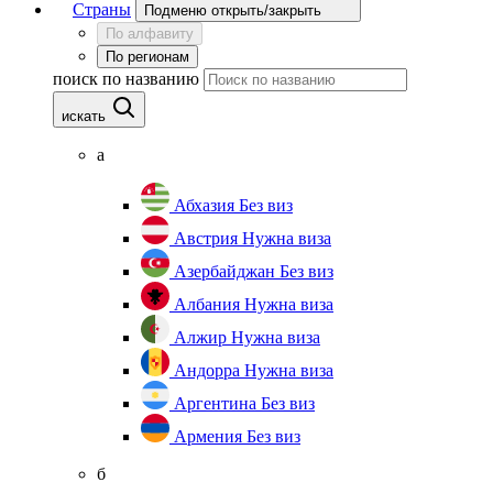
Страны
Подменю открыть/закрыть
По алфавиту
По регионам
поиск по названию
искать
а
Абхазия
Без виз
Австрия
Нужна виза
Азербайджан
Без виз
Албания
Нужна виза
Алжир
Нужна виза
Андорра
Нужна виза
Аргентина
Без виз
Армения
Без виз
б