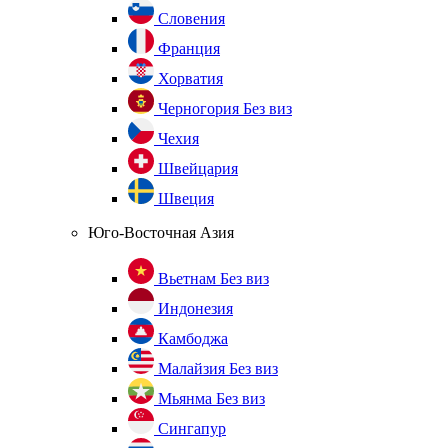
Словения
Франция
Хорватия
Черногория
Без виз
Чехия
Швейцария
Швеция
Юго-Восточная Азия
Вьетнам
Без виз
Индонезия
Камбоджа
Малайзия
Без виз
Мьянма
Без виз
Сингапур