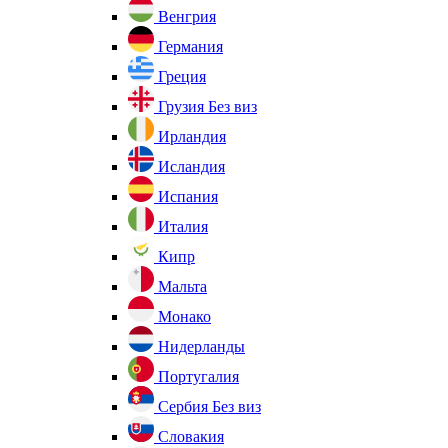
Венгрия
Германия
Греция
Грузия
Без виз
Ирландия
Исландия
Испания
Италия
Кипр
Мальта
Монако
Нидерланды
Португалия
Сербия
Без виз
Словакия