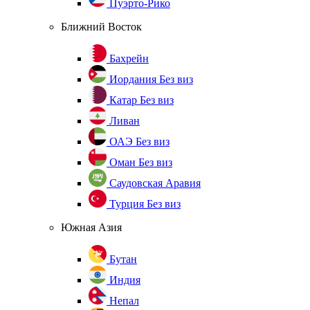
Пуэрто-Рико
Ближний Восток
Бахрейн
Иордания
Без виз
Катар
Без виз
Ливан
ОАЭ
Без виз
Оман
Без виз
Саудовская Аравия
Турция
Без виз
Южная Азия
Бутан
Индия
Непал