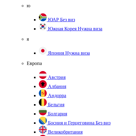
ю
ЮАР
Без виз
Южная Корея
Нужна виза
я
Япония
Нужна виза
Европа
Австрия
Албания
Андорра
Бельгия
Болгария
Босния и Герцеговина
Без виз
Великобритания