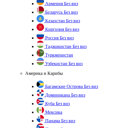
Армения
Без виз
Беларусь
Без виз
Казахстан
Без виз
Киргизия
Без виз
Россия
Без виз
Таджикистан
Без виз
Туркменистан
Узбекистан
Без виз
Америка и Карибы
Багамские Острова
Без виз
Доминикана
Без виз
Куба
Без виз
Мексика
Панама
Без виз