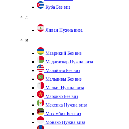
Куба
Без виз
л
Ливан
Нужна виза
м
Маврикий
Без виз
Мадагаскар
Нужна виза
Малайзия
Без виз
Мальдивы
Без виз
Мальта
Нужна виза
Марокко
Без виз
Мексика
Нужна виза
Мозамбик
Без виз
Монако
Нужна виза