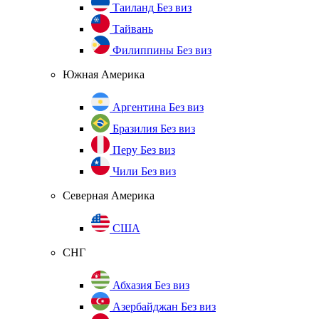
Таиланд
Без виз
Тайвань
Филиппины
Без виз
Южная Америка
Аргентина
Без виз
Бразилия
Без виз
Перу
Без виз
Чили
Без виз
Северная Америка
США
СНГ
Абхазия
Без виз
Азербайджан
Без виз