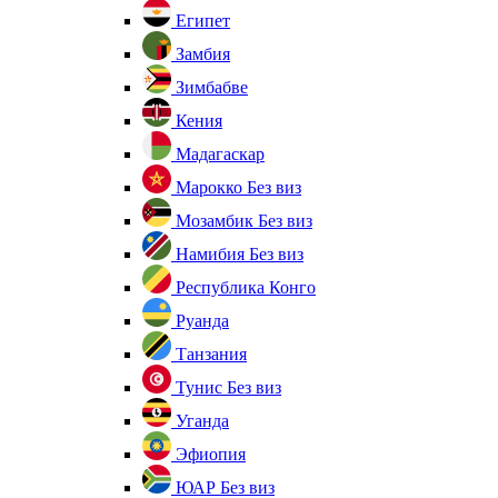
Египет
Замбия
Зимбабве
Кения
Мадагаскар
Марокко
Без виз
Мозамбик
Без виз
Намибия
Без виз
Республика Конго
Руанда
Танзания
Тунис
Без виз
Уганда
Эфиопия
ЮАР
Без виз