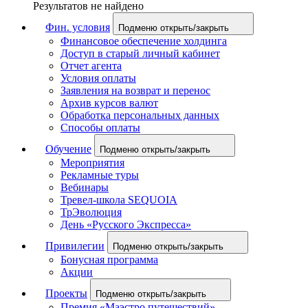
Результатов не найдено
Фин. условия
Подменю открыть/закрыть
Финансовое обеспечение холдинга
Доступ в старый личный кабинет
Отчет агента
Условия оплаты
Заявления на возврат и перенос
Архив курсов валют
Обработка персональных данных
Способы оплаты
Обучение
Подменю открыть/закрыть
Мероприятия
Рекламные туры
Вебинары
Тревел-школа SEQUOIA
ТрЭволюция
День «Русского Экспресса»
Привилегии
Подменю открыть/закрыть
Бонусная программа
Акции
Проекты
Подменю открыть/закрыть
Премия «Маэстро путешествий»