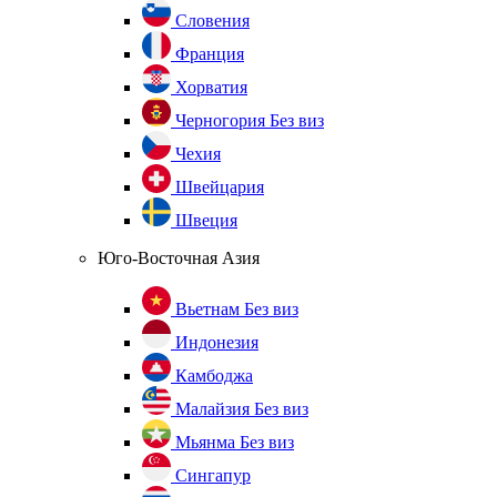
Словения
Франция
Хорватия
Черногория
Без виз
Чехия
Швейцария
Швеция
Юго-Восточная Азия
Вьетнам
Без виз
Индонезия
Камбоджа
Малайзия
Без виз
Мьянма
Без виз
Сингапур