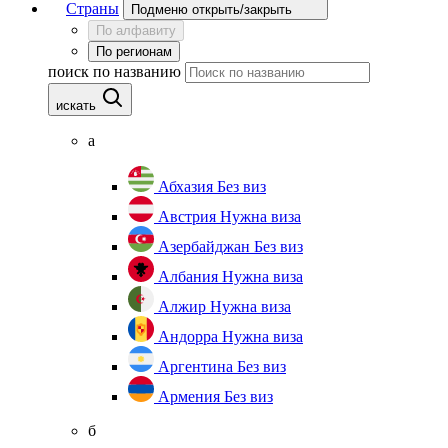
Страны
Подменю открыть/закрыть
По алфавиту
По регионам
поиск по названию
искать
а
Абхазия
Без виз
Австрия
Нужна виза
Азербайджан
Без виз
Албания
Нужна виза
Алжир
Нужна виза
Андорра
Нужна виза
Аргентина
Без виз
Армения
Без виз
б