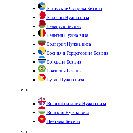
Багамские Острова
Без виз
Бахрейн
Нужна виза
Беларусь
Без виз
Бельгия
Нужна виза
Болгария
Нужна виза
Босния и Герцеговина
Без виз
Ботсвана
Без виз
Бразилия
Без виз
Бутан
Нужна виза
в
Великобритания
Нужна виза
Венгрия
Нужна виза
Вьетнам
Без виз
г