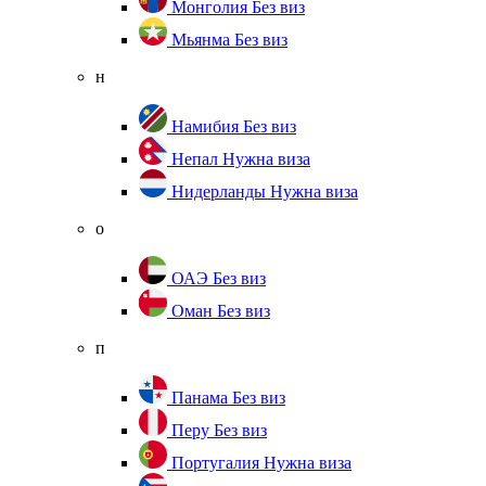
Монголия
Без виз
Мьянма
Без виз
н
Намибия
Без виз
Непал
Нужна виза
Нидерланды
Нужна виза
о
ОАЭ
Без виз
Оман
Без виз
п
Панама
Без виз
Перу
Без виз
Португалия
Нужна виза