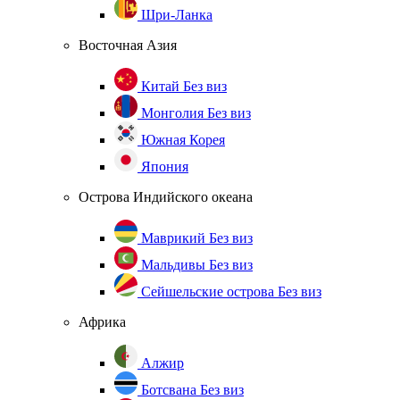
Шри-Ланка
Восточная Азия
Китай
Без виз
Монголия
Без виз
Южная Корея
Япония
Острова Индийского океана
Маврикий
Без виз
Мальдивы
Без виз
Сейшельские острова
Без виз
Африка
Алжир
Ботсвана
Без виз