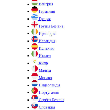
Венгрия
Германия
Греция
Грузия
Без виз
Ирландия
Исландия
Испания
Италия
Кипр
Мальта
Монако
Нидерланды
Португалия
Сербия
Без виз
Словакия