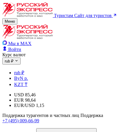
Туристам
Сайт для туристов
Меню
Мы в MAX
Войти
Курс валют
rub ₽
rub ₽
ByN р.
KZT ₸
USD
85,46
EUR
98,64
EUR/USD
1,15
Поддержка турагентов и частных лиц
Поддержка
+7 (495) 009-66-99