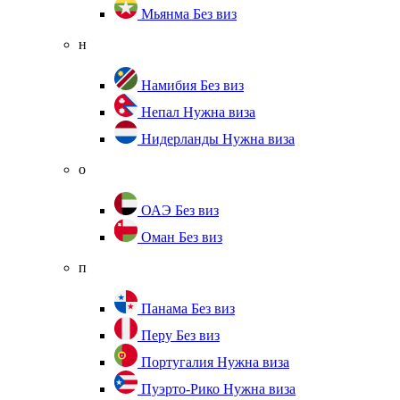
Мьянма
Без виз
н
Намибия
Без виз
Непал
Нужна виза
Нидерланды
Нужна виза
о
ОАЭ
Без виз
Оман
Без виз
п
Панама
Без виз
Перу
Без виз
Португалия
Нужна виза
Пуэрто-Рико
Нужна виза