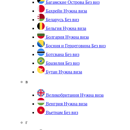
Багамские Острова
Без виз
Бахрейн
Нужна виза
Беларусь
Без виз
Бельгия
Нужна виза
Болгария
Нужна виза
Босния и Герцеговина
Без виз
Ботсвана
Без виз
Бразилия
Без виз
Бутан
Нужна виза
в
Великобритания
Нужна виза
Венгрия
Нужна виза
Вьетнам
Без виз
г