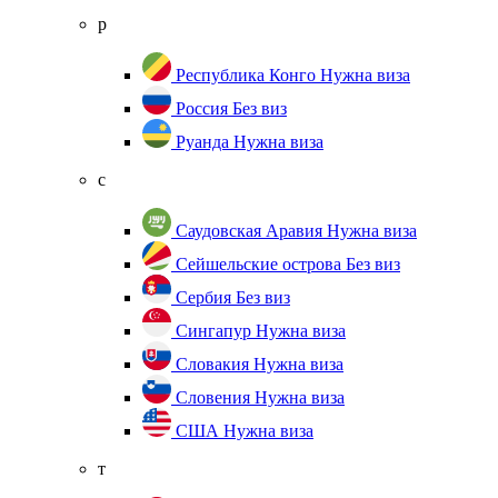
р
Республика Конго
Нужна виза
Россия
Без виз
Руанда
Нужна виза
с
Саудовская Аравия
Нужна виза
Сейшельские острова
Без виз
Сербия
Без виз
Сингапур
Нужна виза
Словакия
Нужна виза
Словения
Нужна виза
США
Нужна виза
т