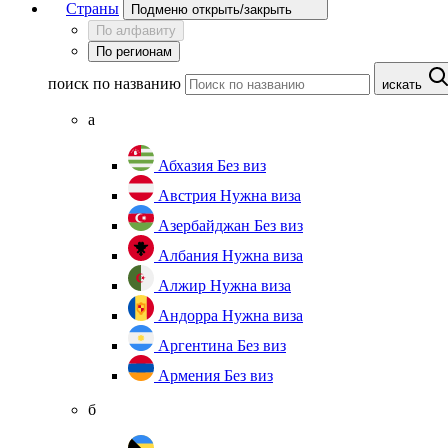
Страны
Подменю открыть/закрыть
По алфавиту
По регионам
поиск по названию
искать
а
Абхазия
Без виз
Австрия
Нужна виза
Азербайджан
Без виз
Албания
Нужна виза
Алжир
Нужна виза
Андорра
Нужна виза
Аргентина
Без виз
Армения
Без виз
б