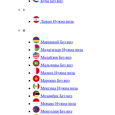
Куба
Без виз
л
Ливан
Нужна виза
м
Маврикий
Без виз
Мадагаскар
Нужна виза
Малайзия
Без виз
Мальдивы
Без виз
Мальта
Нужна виза
Марокко
Без виз
Мексика
Нужна виза
Мозамбик
Без виз
Монако
Нужна виза
Монголия
Без виз