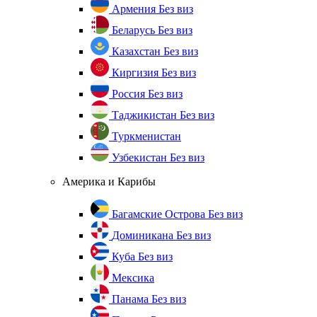
Армения
Без виз
Беларусь
Без виз
Казахстан
Без виз
Киргизия
Без виз
Россия
Без виз
Таджикистан
Без виз
Туркменистан
Узбекистан
Без виз
Америка и Карибы
Багамские Острова
Без виз
Доминикана
Без виз
Куба
Без виз
Мексика
Панама
Без виз