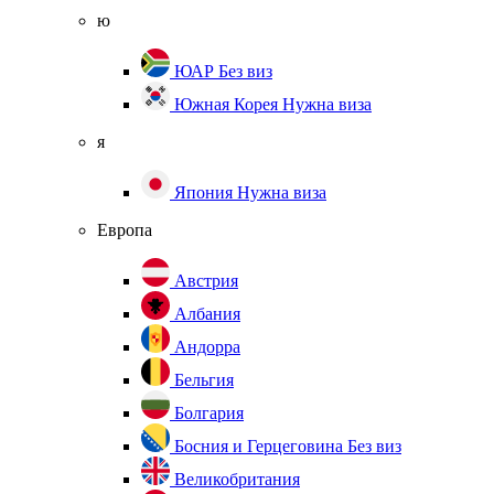
ю
ЮАР
Без виз
Южная Корея
Нужна виза
я
Япония
Нужна виза
Европа
Австрия
Албания
Андорра
Бельгия
Болгария
Босния и Герцеговина
Без виз
Великобритания