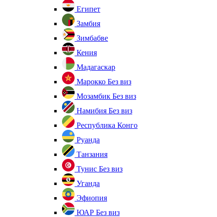
Египет
Замбия
Зимбабве
Кения
Мадагаскар
Марокко
Без виз
Мозамбик
Без виз
Намибия
Без виз
Республика Конго
Руанда
Танзания
Тунис
Без виз
Уганда
Эфиопия
ЮАР
Без виз