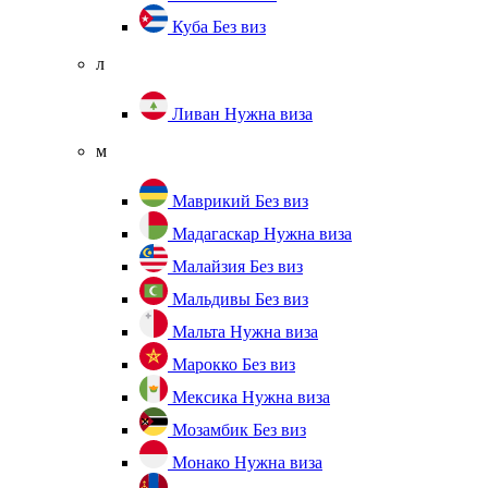
Куба
Без виз
л
Ливан
Нужна виза
м
Маврикий
Без виз
Мадагаскар
Нужна виза
Малайзия
Без виз
Мальдивы
Без виз
Мальта
Нужна виза
Марокко
Без виз
Мексика
Нужна виза
Мозамбик
Без виз
Монако
Нужна виза