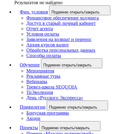
Результатов не найдено
Фин. условия
Подменю открыть/закрыть
Финансовое обеспечение холдинга
Доступ в старый личный кабинет
Отчет агента
Условия оплаты
Заявления на возврат и перенос
Архив курсов валют
Обработка персональных данных
Способы оплаты
Обучение
Подменю открыть/закрыть
Мероприятия
Рекламные туры
Вебинары
Тревел-школа SEQUOIA
ТрЭволюция
День «Русского Экспресса»
Привилегии
Подменю открыть/закрыть
Бонусная программа
Акции
Проекты
Подменю открыть/закрыть
Премия «Маэстро путешествий»