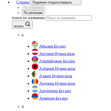
Страны
Подменю открыть/закрыть
По алфавиту
По регионам
поиск по названию
искать
а
Абхазия
Без виз
Австрия
Нужна виза
Азербайджан
Без виз
Албания
Нужна виза
Алжир
Нужна виза
Андорра
Нужна виза
Аргентина
Без виз
Армения
Без виз
б