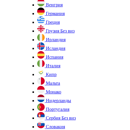
Венгрия
Германия
Греция
Грузия
Без виз
Ирландия
Исландия
Испания
Италия
Кипр
Мальта
Монако
Нидерланды
Португалия
Сербия
Без виз
Словакия