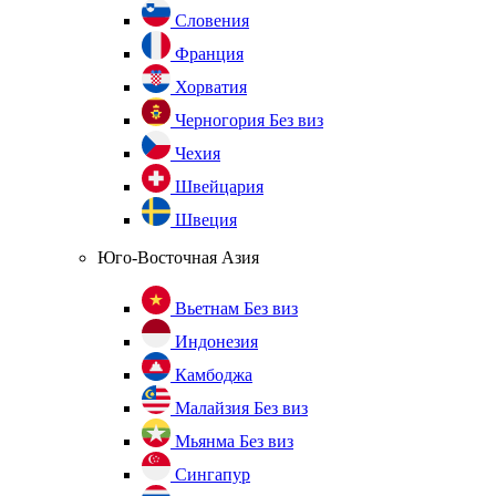
Словения
Франция
Хорватия
Черногория
Без виз
Чехия
Швейцария
Швеция
Юго-Восточная Азия
Вьетнам
Без виз
Индонезия
Камбоджа
Малайзия
Без виз
Мьянма
Без виз
Сингапур