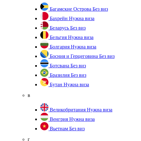
Багамские Острова
Без виз
Бахрейн
Нужна виза
Беларусь
Без виз
Бельгия
Нужна виза
Болгария
Нужна виза
Босния и Герцеговина
Без виз
Ботсвана
Без виз
Бразилия
Без виз
Бутан
Нужна виза
в
Великобритания
Нужна виза
Венгрия
Нужна виза
Вьетнам
Без виз
г