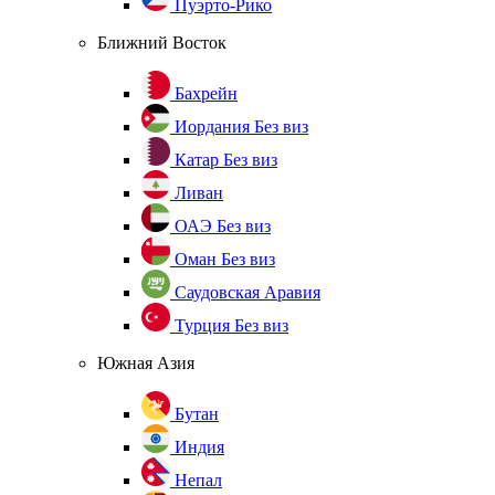
Пуэрто-Рико
Ближний Восток
Бахрейн
Иордания
Без виз
Катар
Без виз
Ливан
ОАЭ
Без виз
Оман
Без виз
Саудовская Аравия
Турция
Без виз
Южная Азия
Бутан
Индия
Непал