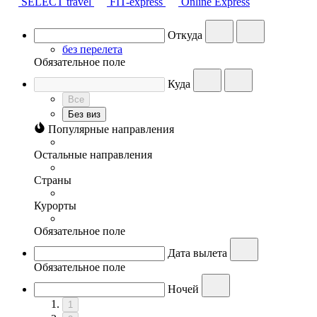
SELECT travel
FIT-express
Online Express
Откуда
без перелета
Обязательное поле
Куда
Все
Без виз
Популярные направления
Остальные направления
Страны
Курорты
Обязательное поле
Дата вылета
Обязательное поле
Ночей
1