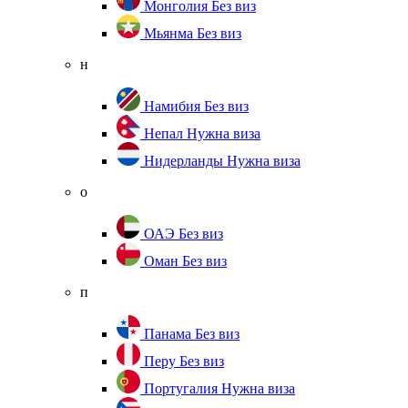
Монголия
Без виз
Мьянма
Без виз
н
Намибия
Без виз
Непал
Нужна виза
Нидерланды
Нужна виза
о
ОАЭ
Без виз
Оман
Без виз
п
Панама
Без виз
Перу
Без виз
Португалия
Нужна виза