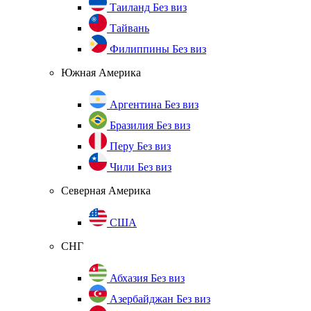
Таиланд
Без виз
Тайвань
Филиппины
Без виз
Южная Америка
Аргентина
Без виз
Бразилия
Без виз
Перу
Без виз
Чили
Без виз
Северная Америка
США
СНГ
Абхазия
Без виз
Азербайджан
Без виз