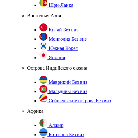
Шри-Ланка
Восточная Азия
Китай
Без виз
Монголия
Без виз
Южная Корея
Япония
Острова Индийского океана
Маврикий
Без виз
Мальдивы
Без виз
Сейшельские острова
Без виз
Африка
Алжир
Ботсвана
Без виз