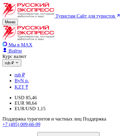
Туристам
Сайт для туристов
Меню
Мы в MAX
Войти
Курс валют
rub ₽
rub ₽
ByN р.
KZT ₸
USD
85,46
EUR
98,64
EUR/USD
1,15
Поддержка турагентов и частных лиц
Поддержка
+7 (495) 009-66-99