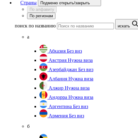
Страны
Подменю открыть/закрыть
По алфавиту
По регионам
поиск по названию
искать
а
Абхазия
Без виз
Австрия
Нужна виза
Азербайджан
Без виз
Албания
Нужна виза
Алжир
Нужна виза
Андорра
Нужна виза
Аргентина
Без виз
Армения
Без виз
б