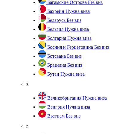
Багамские Острова
Без виз
Бахрейн
Нужна виза
Беларусь
Без виз
Бельгия
Нужна виза
Болгария
Нужна виза
Босния и Герцеговина
Без виз
Ботсвана
Без виз
Бразилия
Без виз
Бутан
Нужна виза
в
Великобритания
Нужна виза
Венгрия
Нужна виза
Вьетнам
Без виз
г