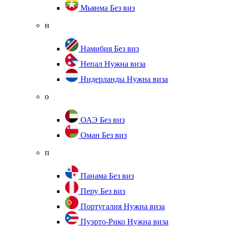
Мьянма
Без виз
н
Намибия
Без виз
Непал
Нужна виза
Нидерланды
Нужна виза
о
ОАЭ
Без виз
Оман
Без виз
п
Панама
Без виз
Перу
Без виз
Португалия
Нужна виза
Пуэрто-Рико
Нужна виза