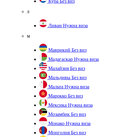
Куба
Без виз
л
Ливан
Нужна виза
м
Маврикий
Без виз
Мадагаскар
Нужна виза
Малайзия
Без виз
Мальдивы
Без виз
Мальта
Нужна виза
Марокко
Без виз
Мексика
Нужна виза
Мозамбик
Без виз
Монако
Нужна виза
Монголия
Без виз