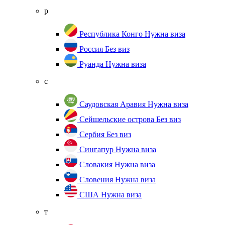
р
Республика Конго
Нужна виза
Россия
Без виз
Руанда
Нужна виза
с
Саудовская Аравия
Нужна виза
Сейшельские острова
Без виз
Сербия
Без виз
Сингапур
Нужна виза
Словакия
Нужна виза
Словения
Нужна виза
США
Нужна виза
т