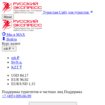
Туристам
Сайт для туристов
Меню
Мы в MAX
Войти
Курс валют
rub ₽
rub ₽
ByN р.
KZT ₸
USD
84,17
EUR
96,92
EUR/USD
1,15
Поддержка турагентов и частных лиц
Поддержка
+7 (495) 009-66-99