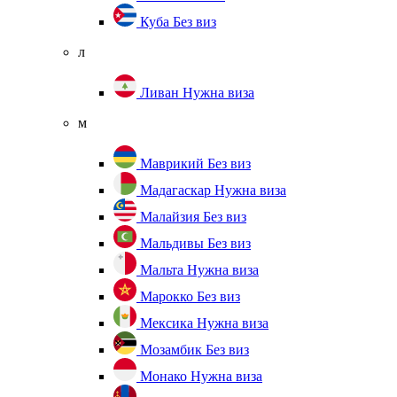
Куба
Без виз
л
Ливан
Нужна виза
м
Маврикий
Без виз
Мадагаскар
Нужна виза
Малайзия
Без виз
Мальдивы
Без виз
Мальта
Нужна виза
Марокко
Без виз
Мексика
Нужна виза
Мозамбик
Без виз
Монако
Нужна виза