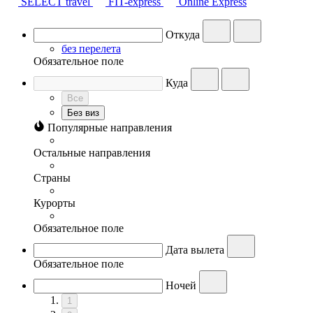
SELECT travel
FIT-express
Online Express
Откуда
без перелета
Обязательное поле
Куда
Все
Без виз
Популярные направления
Остальные направления
Страны
Курорты
Обязательное поле
Дата вылета
Обязательное поле
Ночей
1