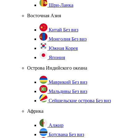
Шри-Ланка
Восточная Азия
Китай
Без виз
Монголия
Без виз
Южная Корея
Япония
Острова Индийского океана
Маврикий
Без виз
Мальдивы
Без виз
Сейшельские острова
Без виз
Африка
Алжир
Ботсвана
Без виз