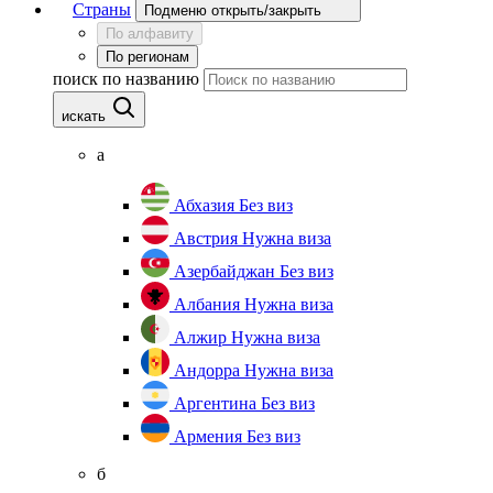
Страны
Подменю открыть/закрыть
По алфавиту
По регионам
поиск по названию
искать
а
Абхазия
Без виз
Австрия
Нужна виза
Азербайджан
Без виз
Албания
Нужна виза
Алжир
Нужна виза
Андорра
Нужна виза
Аргентина
Без виз
Армения
Без виз
б