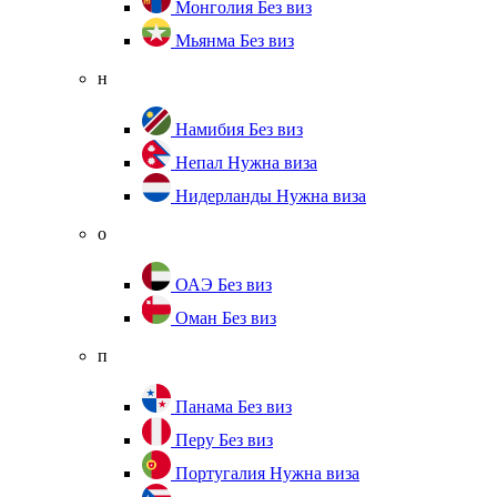
Монголия
Без виз
Мьянма
Без виз
н
Намибия
Без виз
Непал
Нужна виза
Нидерланды
Нужна виза
о
ОАЭ
Без виз
Оман
Без виз
п
Панама
Без виз
Перу
Без виз
Португалия
Нужна виза