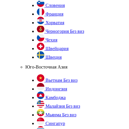
Словения
Франция
Хорватия
Черногория
Без виз
Чехия
Швейцария
Швеция
Юго-Восточная Азия
Вьетнам
Без виз
Индонезия
Камбоджа
Малайзия
Без виз
Мьянма
Без виз
Сингапур