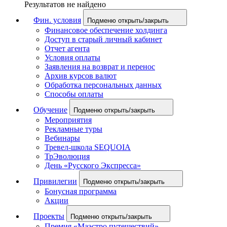
Результатов не найдено
Фин. условия
Подменю открыть/закрыть
Финансовое обеспечение холдинга
Доступ в старый личный кабинет
Отчет агента
Условия оплаты
Заявления на возврат и перенос
Архив курсов валют
Обработка персональных данных
Способы оплаты
Обучение
Подменю открыть/закрыть
Мероприятия
Рекламные туры
Вебинары
Тревел-школа SEQUOIA
ТрЭволюция
День «Русского Экспресса»
Привилегии
Подменю открыть/закрыть
Бонусная программа
Акции
Проекты
Подменю открыть/закрыть
Премия «Маэстро путешествий»