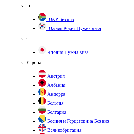
ю
ЮАР
Без виз
Южная Корея
Нужна виза
я
Япония
Нужна виза
Европа
Австрия
Албания
Андорра
Бельгия
Болгария
Босния и Герцеговина
Без виз
Великобритания