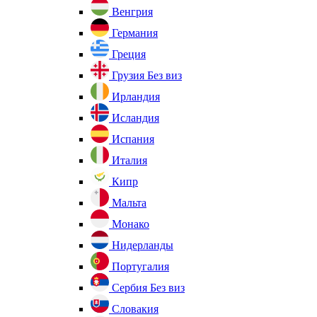
Венгрия
Германия
Греция
Грузия
Без виз
Ирландия
Исландия
Испания
Италия
Кипр
Мальта
Монако
Нидерланды
Португалия
Сербия
Без виз
Словакия