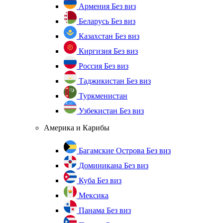
Армения
Без виз
Беларусь
Без виз
Казахстан
Без виз
Киргизия
Без виз
Россия
Без виз
Таджикистан
Без виз
Туркменистан
Узбекистан
Без виз
Америка и Карибы
Багамские Острова
Без виз
Доминикана
Без виз
Куба
Без виз
Мексика
Панама
Без виз