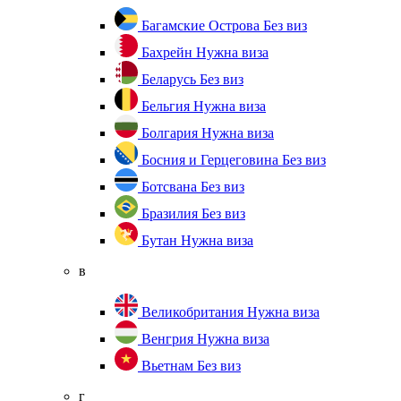
Багамские Острова
Без виз
Бахрейн
Нужна виза
Беларусь
Без виз
Бельгия
Нужна виза
Болгария
Нужна виза
Босния и Герцеговина
Без виз
Ботсвана
Без виз
Бразилия
Без виз
Бутан
Нужна виза
в
Великобритания
Нужна виза
Венгрия
Нужна виза
Вьетнам
Без виз
г