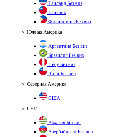
Таиланд
Без виз
Тайвань
Филиппины
Без виз
Южная Америка
Аргентина
Без виз
Бразилия
Без виз
Перу
Без виз
Чили
Без виз
Северная Америка
США
СНГ
Абхазия
Без виз
Азербайджан
Без виз