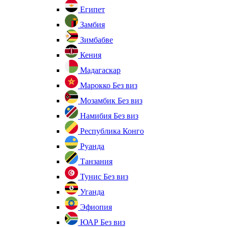
Египет
Замбия
Зимбабве
Кения
Мадагаскар
Марокко
Без виз
Мозамбик
Без виз
Намибия
Без виз
Республика Конго
Руанда
Танзания
Тунис
Без виз
Уганда
Эфиопия
ЮАР
Без виз