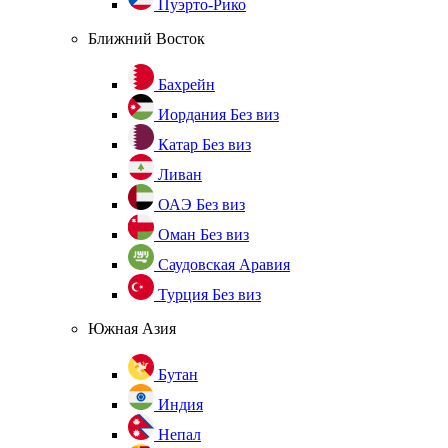
Пуэрто-Рико
Ближний Восток
Бахрейн
Иордания
Без виз
Катар
Без виз
Ливан
ОАЭ
Без виз
Оман
Без виз
Саудовская Аравия
Турция
Без виз
Южная Азия
Бутан
Индия
Непал