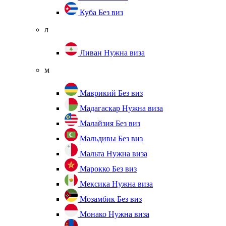
Куба
Без виз
л
Ливан
Нужна виза
м
Маврикий
Без виз
Мадагаскар
Нужна виза
Малайзия
Без виз
Мальдивы
Без виз
Мальта
Нужна виза
Марокко
Без виз
Мексика
Нужна виза
Мозамбик
Без виз
Монако
Нужна виза