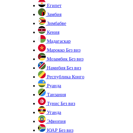
Египет
Замбия
Зимбабве
Кения
Мадагаскар
Марокко
Без виз
Мозамбик
Без виз
Намибия
Без виз
Республика Конго
Руанда
Танзания
Тунис
Без виз
Уганда
Эфиопия
ЮАР
Без виз