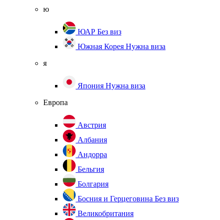
ю
ЮАР
Без виз
Южная Корея
Нужна виза
я
Япония
Нужна виза
Европа
Австрия
Албания
Андорра
Бельгия
Болгария
Босния и Герцеговина
Без виз
Великобритания