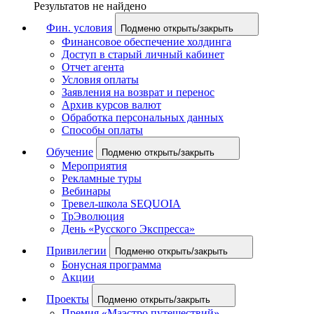
Результатов не найдено
Фин. условия
Подменю открыть/закрыть
Финансовое обеспечение холдинга
Доступ в старый личный кабинет
Отчет агента
Условия оплаты
Заявления на возврат и перенос
Архив курсов валют
Обработка персональных данных
Способы оплаты
Обучение
Подменю открыть/закрыть
Мероприятия
Рекламные туры
Вебинары
Тревел-школа SEQUOIA
ТрЭволюция
День «Русского Экспресса»
Привилегии
Подменю открыть/закрыть
Бонусная программа
Акции
Проекты
Подменю открыть/закрыть
Премия «Маэстро путешествий»