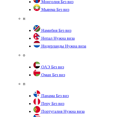
Монголия
Без виз
Мьянма
Без виз
н
Намибия
Без виз
Непал
Нужна виза
Нидерланды
Нужна виза
о
ОАЭ
Без виз
Оман
Без виз
п
Панама
Без виз
Перу
Без виз
Португалия
Нужна виза