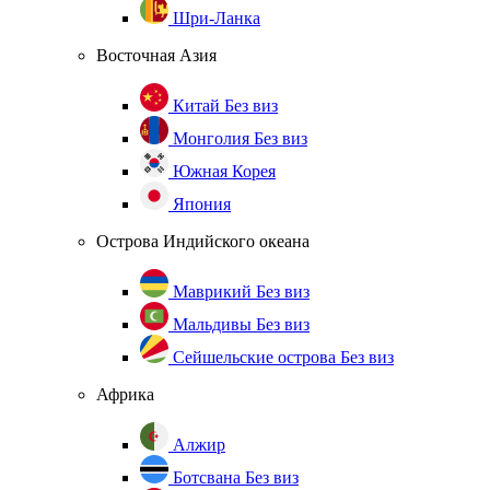
Шри-Ланка
Восточная Азия
Китай
Без виз
Монголия
Без виз
Южная Корея
Япония
Острова Индийского океана
Маврикий
Без виз
Мальдивы
Без виз
Сейшельские острова
Без виз
Африка
Алжир
Ботсвана
Без виз