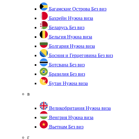
Багамские Острова
Без виз
Бахрейн
Нужна виза
Беларусь
Без виз
Бельгия
Нужна виза
Болгария
Нужна виза
Босния и Герцеговина
Без виз
Ботсвана
Без виз
Бразилия
Без виз
Бутан
Нужна виза
в
Великобритания
Нужна виза
Венгрия
Нужна виза
Вьетнам
Без виз
г