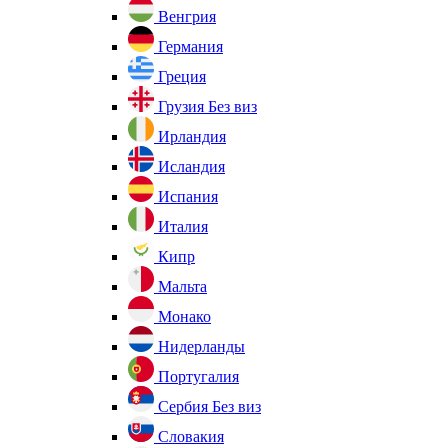
Венгрия
Германия
Греция
Грузия
Без виз
Ирландия
Исландия
Испания
Италия
Кипр
Мальта
Монако
Нидерланды
Португалия
Сербия
Без виз
Словакия