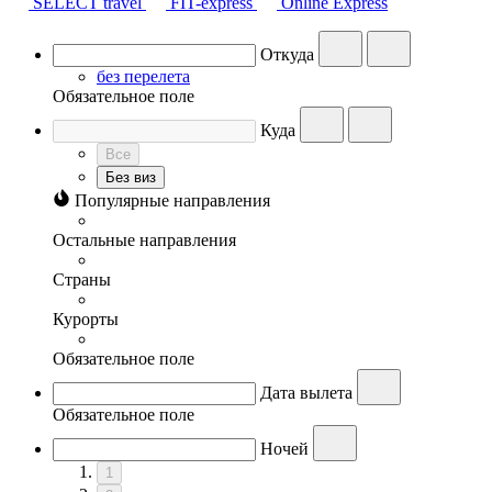
SELECT travel
FIT-express
Online Express
Откуда
без перелета
Обязательное поле
Куда
Все
Без виз
Популярные направления
Остальные направления
Страны
Курорты
Обязательное поле
Дата вылета
Обязательное поле
Ночей
1