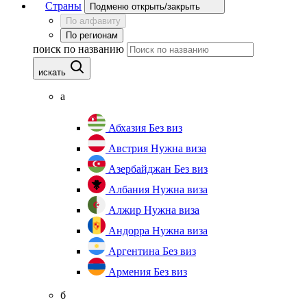
Страны
Подменю открыть/закрыть
По алфавиту
По регионам
поиск по названию
искать
а
Абхазия
Без виз
Австрия
Нужна виза
Азербайджан
Без виз
Албания
Нужна виза
Алжир
Нужна виза
Андорра
Нужна виза
Аргентина
Без виз
Армения
Без виз
б