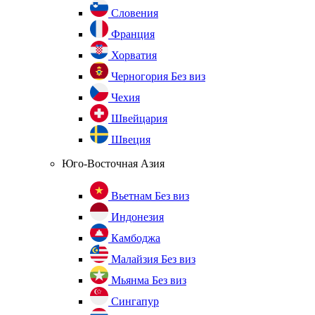
Словения
Франция
Хорватия
Черногория
Без виз
Чехия
Швейцария
Швеция
Юго-Восточная Азия
Вьетнам
Без виз
Индонезия
Камбоджа
Малайзия
Без виз
Мьянма
Без виз
Сингапур