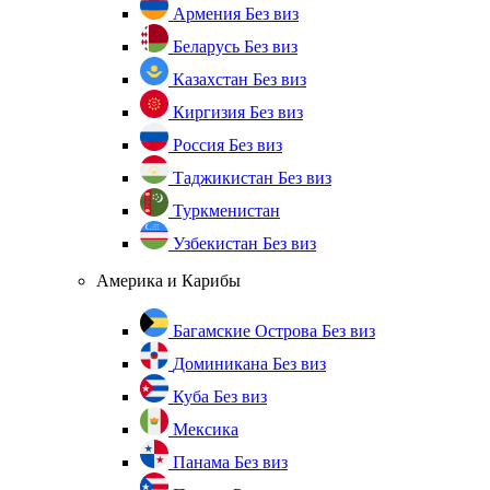
Армения
Без виз
Беларусь
Без виз
Казахстан
Без виз
Киргизия
Без виз
Россия
Без виз
Таджикистан
Без виз
Туркменистан
Узбекистан
Без виз
Америка и Карибы
Багамские Острова
Без виз
Доминикана
Без виз
Куба
Без виз
Мексика
Панама
Без виз