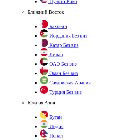
Пуэрто-Рико
Ближний Восток
Бахрейн
Иордания
Без виз
Катар
Без виз
Ливан
ОАЭ
Без виз
Оман
Без виз
Саудовская Аравия
Турция
Без виз
Южная Азия
Бутан
Индия
Непал