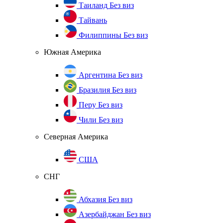
Таиланд
Без виз
Тайвань
Филиппины
Без виз
Южная Америка
Аргентина
Без виз
Бразилия
Без виз
Перу
Без виз
Чили
Без виз
Северная Америка
США
СНГ
Абхазия
Без виз
Азербайджан
Без виз