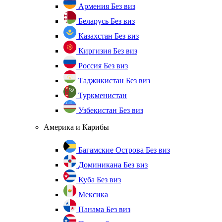
Армения
Без виз
Беларусь
Без виз
Казахстан
Без виз
Киргизия
Без виз
Россия
Без виз
Таджикистан
Без виз
Туркменистан
Узбекистан
Без виз
Америка и Карибы
Багамские Острова
Без виз
Доминикана
Без виз
Куба
Без виз
Мексика
Панама
Без виз