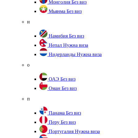
Монголия
Без виз
Мьянма
Без виз
н
Намибия
Без виз
Непал
Нужна виза
Нидерланды
Нужна виза
о
ОАЭ
Без виз
Оман
Без виз
п
Панама
Без виз
Перу
Без виз
Португалия
Нужна виза