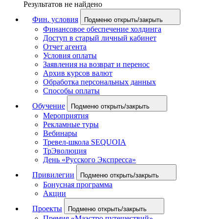
Результатов не найдено
Фин. условия
Подменю открыть/закрыть
Финансовое обеспечение холдинга
Доступ в старый личный кабинет
Отчет агента
Условия оплаты
Заявления на возврат и перенос
Архив курсов валют
Обработка персональных данных
Способы оплаты
Обучение
Подменю открыть/закрыть
Мероприятия
Рекламные туры
Вебинары
Тревел-школа SEQUOIA
ТрЭволюция
День «Русского Экспресса»
Привилегии
Подменю открыть/закрыть
Бонусная программа
Акции
Проекты
Подменю открыть/закрыть
Премия «Маэстро путешествий»