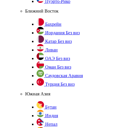
Пуэрто-Рико
Ближний Восток
Бахрейн
Иордания
Без виз
Катар
Без виз
Ливан
ОАЭ
Без виз
Оман
Без виз
Саудовская Аравия
Турция
Без виз
Южная Азия
Бутан
Индия
Непал