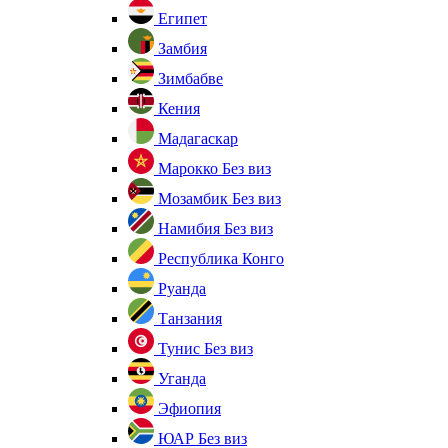
Египет
Замбия
Зимбабве
Кения
Мадагаскар
Марокко
Без виз
Мозамбик
Без виз
Намибия
Без виз
Республика Конго
Руанда
Танзания
Тунис
Без виз
Уганда
Эфиопия
ЮАР
Без виз