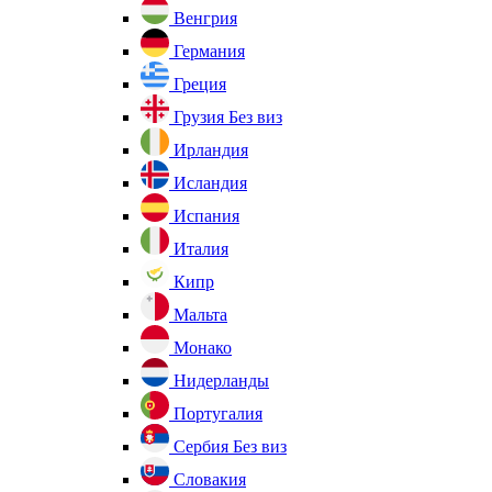
Венгрия
Германия
Греция
Грузия
Без виз
Ирландия
Исландия
Испания
Италия
Кипр
Мальта
Монако
Нидерланды
Португалия
Сербия
Без виз
Словакия