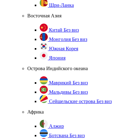
Шри-Ланка
Восточная Азия
Китай
Без виз
Монголия
Без виз
Южная Корея
Япония
Острова Индийского океана
Маврикий
Без виз
Мальдивы
Без виз
Сейшельские острова
Без виз
Африка
Алжир
Ботсвана
Без виз