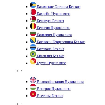
Багамские Острова
Без виз
Бахрейн
Нужна виза
Беларусь
Без виз
Бельгия
Нужна виза
Болгария
Нужна виза
Босния и Герцеговина
Без виз
Ботсвана
Без виз
Бразилия
Без виз
Бутан
Нужна виза
в
Великобритания
Нужна виза
Венгрия
Нужна виза
Вьетнам
Без виз
г