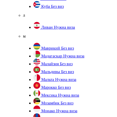
Куба
Без виз
л
Ливан
Нужна виза
м
Маврикий
Без виз
Мадагаскар
Нужна виза
Малайзия
Без виз
Мальдивы
Без виз
Мальта
Нужна виза
Марокко
Без виз
Мексика
Нужна виза
Мозамбик
Без виз
Монако
Нужна виза