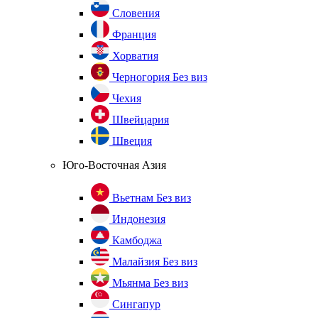
Словения
Франция
Хорватия
Черногория
Без виз
Чехия
Швейцария
Швеция
Юго-Восточная Азия
Вьетнам
Без виз
Индонезия
Камбоджа
Малайзия
Без виз
Мьянма
Без виз
Сингапур