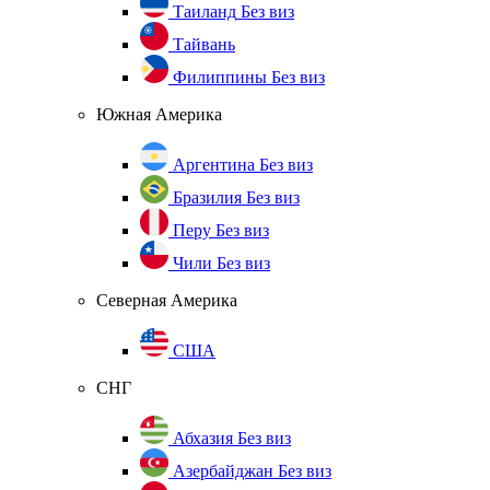
Таиланд
Без виз
Тайвань
Филиппины
Без виз
Южная Америка
Аргентина
Без виз
Бразилия
Без виз
Перу
Без виз
Чили
Без виз
Северная Америка
США
СНГ
Абхазия
Без виз
Азербайджан
Без виз