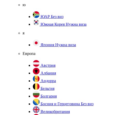
ю
ЮАР
Без виз
Южная Корея
Нужна виза
я
Япония
Нужна виза
Европа
Австрия
Албания
Андорра
Бельгия
Болгария
Босния и Герцеговина
Без виз
Великобритания