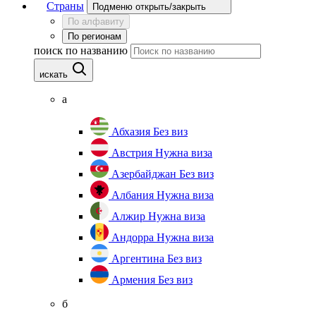
Страны
Подменю открыть/закрыть
По алфавиту
По регионам
поиск по названию
искать
а
Абхазия
Без виз
Австрия
Нужна виза
Азербайджан
Без виз
Албания
Нужна виза
Алжир
Нужна виза
Андорра
Нужна виза
Аргентина
Без виз
Армения
Без виз
б