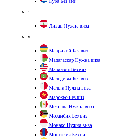
Куба
Без виз
л
Ливан
Нужна виза
м
Маврикий
Без виз
Мадагаскар
Нужна виза
Малайзия
Без виз
Мальдивы
Без виз
Мальта
Нужна виза
Марокко
Без виз
Мексика
Нужна виза
Мозамбик
Без виз
Монако
Нужна виза
Монголия
Без виз