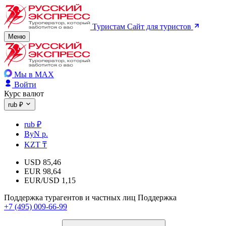
Туристам
Сайт для туристов
Меню
Мы в MAX
Войти
Курс валют
rub ₽
rub ₽
ByN р.
KZT ₸
USD
85,46
EUR
98,64
EUR/USD
1,15
Поддержка турагентов и частных лиц
Поддержка
+7 (495) 009-66-99