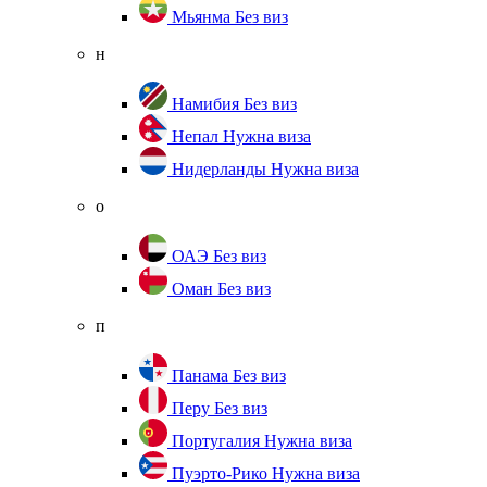
Мьянма
Без виз
н
Намибия
Без виз
Непал
Нужна виза
Нидерланды
Нужна виза
о
ОАЭ
Без виз
Оман
Без виз
п
Панама
Без виз
Перу
Без виз
Португалия
Нужна виза
Пуэрто-Рико
Нужна виза