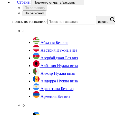
Страны
Подменю открыть/закрыть
По алфавиту
По регионам
поиск по названию
искать
а
Абхазия
Без виз
Австрия
Нужна виза
Азербайджан
Без виз
Албания
Нужна виза
Алжир
Нужна виза
Андорра
Нужна виза
Аргентина
Без виз
Армения
Без виз
б