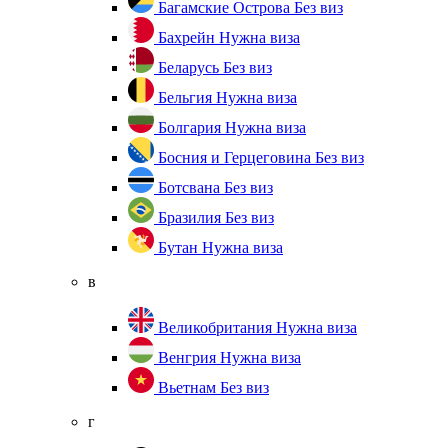
Багамские Острова
Без виз
Бахрейн
Нужна виза
Беларусь
Без виз
Бельгия
Нужна виза
Болгария
Нужна виза
Босния и Герцеговина
Без виз
Ботсвана
Без виз
Бразилия
Без виз
Бутан
Нужна виза
в
Великобритания
Нужна виза
Венгрия
Нужна виза
Вьетнам
Без виз
г