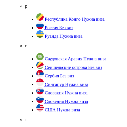
р
Республика Конго
Нужна виза
Россия
Без виз
Руанда
Нужна виза
с
Саудовская Аравия
Нужна виза
Сейшельские острова
Без виз
Сербия
Без виз
Сингапур
Нужна виза
Словакия
Нужна виза
Словения
Нужна виза
США
Нужна виза
т