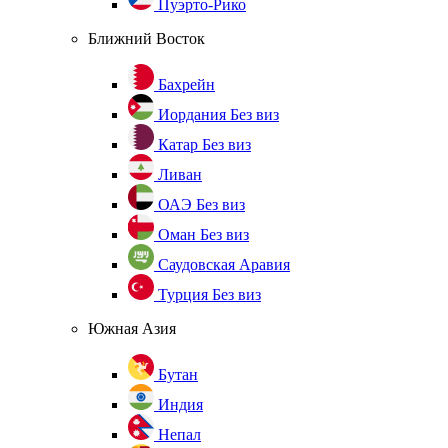
Пуэрто-Рико
Ближний Восток
Бахрейн
Иордания
Без виз
Катар
Без виз
Ливан
ОАЭ
Без виз
Оман
Без виз
Саудовская Аравия
Турция
Без виз
Южная Азия
Бутан
Индия
Непал