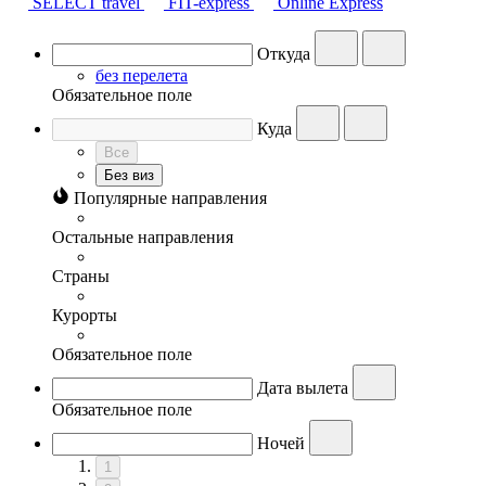
SELECT travel
FIT-express
Online Express
Откуда
без перелета
Обязательное поле
Куда
Все
Без виз
Популярные направления
Остальные направления
Страны
Курорты
Обязательное поле
Дата вылета
Обязательное поле
Ночей
1