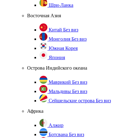
Шри-Ланка
Восточная Азия
Китай
Без виз
Монголия
Без виз
Южная Корея
Япония
Острова Индийского океана
Маврикий
Без виз
Мальдивы
Без виз
Сейшельские острова
Без виз
Африка
Алжир
Ботсвана
Без виз