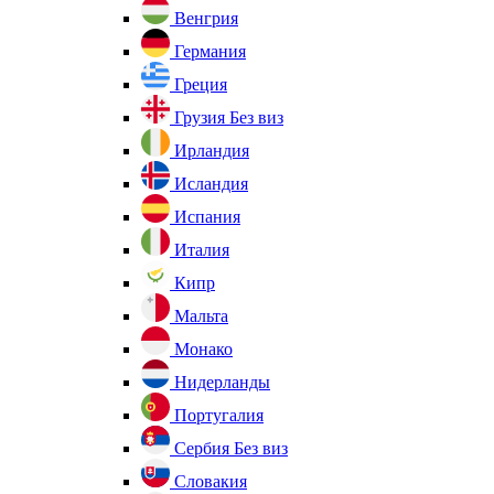
Венгрия
Германия
Греция
Грузия
Без виз
Ирландия
Исландия
Испания
Италия
Кипр
Мальта
Монако
Нидерланды
Португалия
Сербия
Без виз
Словакия