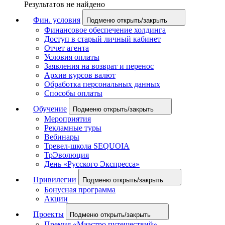
Результатов не найдено
Фин. условия
Подменю открыть/закрыть
Финансовое обеспечение холдинга
Доступ в старый личный кабинет
Отчет агента
Условия оплаты
Заявления на возврат и перенос
Архив курсов валют
Обработка персональных данных
Способы оплаты
Обучение
Подменю открыть/закрыть
Мероприятия
Рекламные туры
Вебинары
Тревел-школа SEQUOIA
ТрЭволюция
День «Русского Экспресса»
Привилегии
Подменю открыть/закрыть
Бонусная программа
Акции
Проекты
Подменю открыть/закрыть
Премия «Маэстро путешествий»