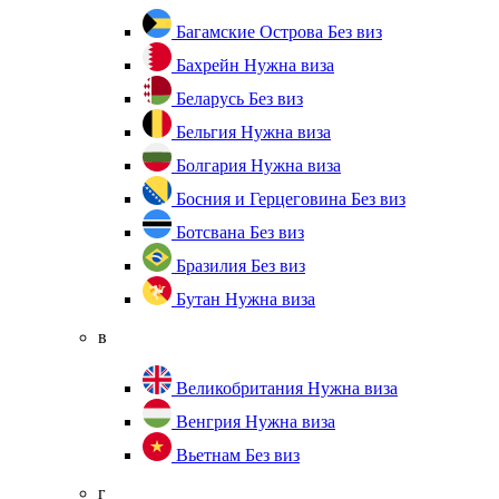
Багамские Острова
Без виз
Бахрейн
Нужна виза
Беларусь
Без виз
Бельгия
Нужна виза
Болгария
Нужна виза
Босния и Герцеговина
Без виз
Ботсвана
Без виз
Бразилия
Без виз
Бутан
Нужна виза
в
Великобритания
Нужна виза
Венгрия
Нужна виза
Вьетнам
Без виз
г