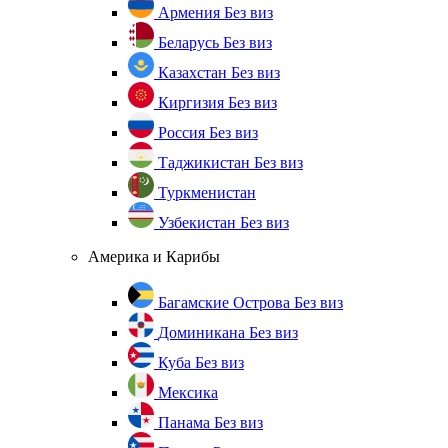
Армения
Без виз
Беларусь
Без виз
Казахстан
Без виз
Киргизия
Без виз
Россия
Без виз
Таджикистан
Без виз
Туркменистан
Узбекистан
Без виз
Америка и Карибы
Багамские Острова
Без виз
Доминикана
Без виз
Куба
Без виз
Мексика
Панама
Без виз