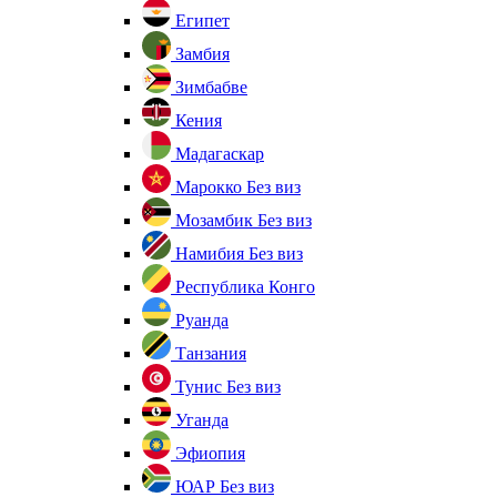
Египет
Замбия
Зимбабве
Кения
Мадагаскар
Марокко
Без виз
Мозамбик
Без виз
Намибия
Без виз
Республика Конго
Руанда
Танзания
Тунис
Без виз
Уганда
Эфиопия
ЮАР
Без виз