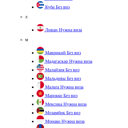
Куба
Без виз
л
Ливан
Нужна виза
м
Маврикий
Без виз
Мадагаскар
Нужна виза
Малайзия
Без виз
Мальдивы
Без виз
Мальта
Нужна виза
Марокко
Без виз
Мексика
Нужна виза
Мозамбик
Без виз
Монако
Нужна виза