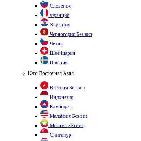
Словения
Франция
Хорватия
Черногория
Без виз
Чехия
Швейцария
Швеция
Юго-Восточная Азия
Вьетнам
Без виз
Индонезия
Камбоджа
Малайзия
Без виз
Мьянма
Без виз
Сингапур