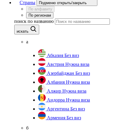
Страны
Подменю открыть/закрыть
По алфавиту
По регионам
поиск по названию
искать
а
Абхазия
Без виз
Австрия
Нужна виза
Азербайджан
Без виз
Албания
Нужна виза
Алжир
Нужна виза
Андорра
Нужна виза
Аргентина
Без виз
Армения
Без виз
б