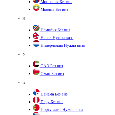
Монголия
Без виз
Мьянма
Без виз
н
Намибия
Без виз
Непал
Нужна виза
Нидерланды
Нужна виза
о
ОАЭ
Без виз
Оман
Без виз
п
Панама
Без виз
Перу
Без виз
Португалия
Нужна виза