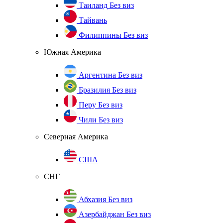
Таиланд
Без виз
Тайвань
Филиппины
Без виз
Южная Америка
Аргентина
Без виз
Бразилия
Без виз
Перу
Без виз
Чили
Без виз
Северная Америка
США
СНГ
Абхазия
Без виз
Азербайджан
Без виз