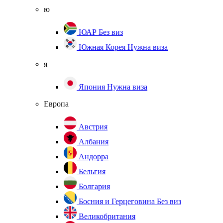
ю
ЮАР
Без виз
Южная Корея
Нужна виза
я
Япония
Нужна виза
Европа
Австрия
Албания
Андорра
Бельгия
Болгария
Босния и Герцеговина
Без виз
Великобритания