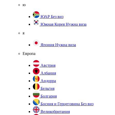
ю
ЮАР
Без виз
Южная Корея
Нужна виза
я
Япония
Нужна виза
Европа
Австрия
Албания
Андорра
Бельгия
Болгария
Босния и Герцеговина
Без виз
Великобритания