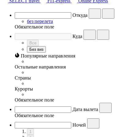
SELECT travel
FIT-express
Online Express
Откуда
без перелета
Обязательное поле
Куда
Все
Без виз
Популярные направления
Остальные направления
Страны
Курорты
Обязательное поле
Дата вылета
Обязательное поле
Ночей
1