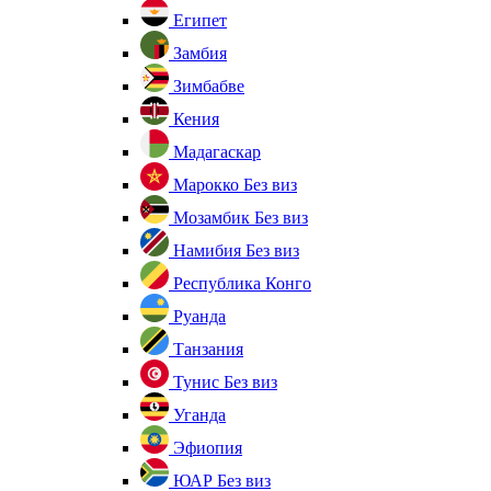
Египет
Замбия
Зимбабве
Кения
Мадагаскар
Марокко
Без виз
Мозамбик
Без виз
Намибия
Без виз
Республика Конго
Руанда
Танзания
Тунис
Без виз
Уганда
Эфиопия
ЮАР
Без виз