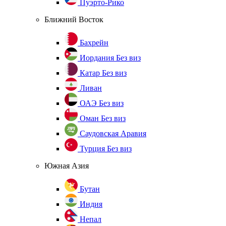
Пуэрто-Рико
Ближний Восток
Бахрейн
Иордания
Без виз
Катар
Без виз
Ливан
ОАЭ
Без виз
Оман
Без виз
Саудовская Аравия
Турция
Без виз
Южная Азия
Бутан
Индия
Непал