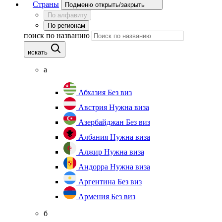
Страны
Подменю открыть/закрыть
По алфавиту
По регионам
поиск по названию
искать
а
Абхазия
Без виз
Австрия
Нужна виза
Азербайджан
Без виз
Албания
Нужна виза
Алжир
Нужна виза
Андорра
Нужна виза
Аргентина
Без виз
Армения
Без виз
б