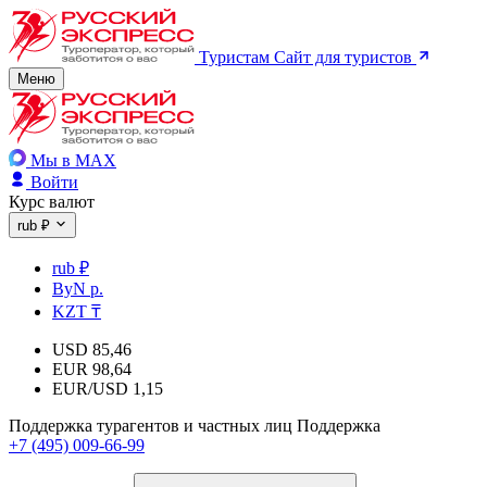
Туристам
Сайт для туристов
Меню
Мы в MAX
Войти
Курс валют
rub ₽
rub ₽
ByN р.
KZT ₸
USD
85,46
EUR
98,64
EUR/USD
1,15
Поддержка турагентов и частных лиц
Поддержка
+7 (495) 009-66-99