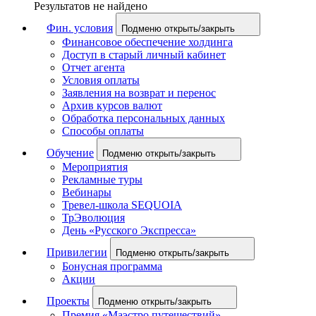
Результатов не найдено
Фин. условия
Подменю открыть/закрыть
Финансовое обеспечение холдинга
Доступ в старый личный кабинет
Отчет агента
Условия оплаты
Заявления на возврат и перенос
Архив курсов валют
Обработка персональных данных
Способы оплаты
Обучение
Подменю открыть/закрыть
Мероприятия
Рекламные туры
Вебинары
Тревел-школа SEQUOIA
ТрЭволюция
День «Русского Экспресса»
Привилегии
Подменю открыть/закрыть
Бонусная программа
Акции
Проекты
Подменю открыть/закрыть
Премия «Маэстро путешествий»