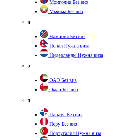
Монголия
Без виз
Мьянма
Без виз
н
Намибия
Без виз
Непал
Нужна виза
Нидерланды
Нужна виза
о
ОАЭ
Без виз
Оман
Без виз
п
Панама
Без виз
Перу
Без виз
Португалия
Нужна виза