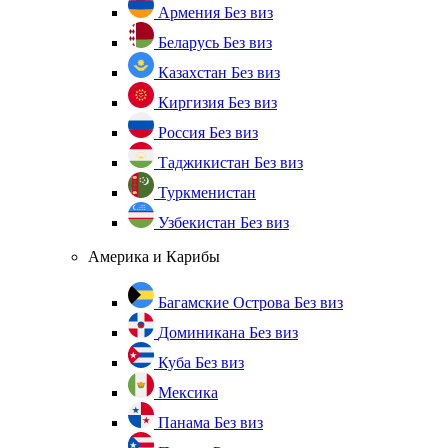
Армения
Без виз
Беларусь
Без виз
Казахстан
Без виз
Киргизия
Без виз
Россия
Без виз
Таджикистан
Без виз
Туркменистан
Узбекистан
Без виз
Америка и Карибы
Багамские Острова
Без виз
Доминикана
Без виз
Куба
Без виз
Мексика
Панама
Без виз