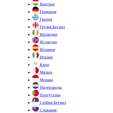
Венгрия
Германия
Греция
Грузия
Без виз
Ирландия
Исландия
Испания
Италия
Кипр
Мальта
Монако
Нидерланды
Португалия
Сербия
Без виз
Словакия