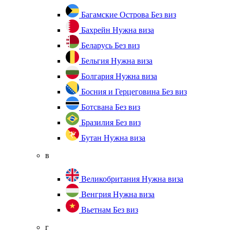
Багамские Острова
Без виз
Бахрейн
Нужна виза
Беларусь
Без виз
Бельгия
Нужна виза
Болгария
Нужна виза
Босния и Герцеговина
Без виз
Ботсвана
Без виз
Бразилия
Без виз
Бутан
Нужна виза
в
Великобритания
Нужна виза
Венгрия
Нужна виза
Вьетнам
Без виз
г