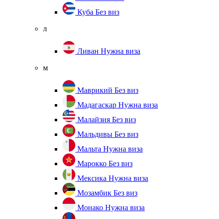
Куба
Без виз
л
Ливан
Нужна виза
м
Маврикий
Без виз
Мадагаскар
Нужна виза
Малайзия
Без виз
Мальдивы
Без виз
Мальта
Нужна виза
Марокко
Без виз
Мексика
Нужна виза
Мозамбик
Без виз
Монако
Нужна виза