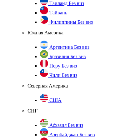
Таиланд
Без виз
Тайвань
Филиппины
Без виз
Южная Америка
Аргентина
Без виз
Бразилия
Без виз
Перу
Без виз
Чили
Без виз
Северная Америка
США
СНГ
Абхазия
Без виз
Азербайджан
Без виз