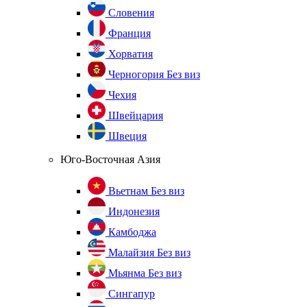
Словения
Франция
Хорватия
Черногория
Без виз
Чехия
Швейцария
Швеция
Юго-Восточная Азия
Вьетнам
Без виз
Индонезия
Камбоджа
Малайзия
Без виз
Мьянма
Без виз
Сингапур