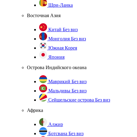
Шри-Ланка
Восточная Азия
Китай
Без виз
Монголия
Без виз
Южная Корея
Япония
Острова Индийского океана
Маврикий
Без виз
Мальдивы
Без виз
Сейшельские острова
Без виз
Африка
Алжир
Ботсвана
Без виз