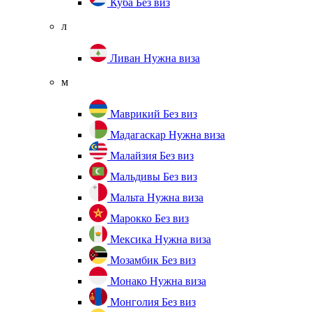
Куба
Без виз
л
Ливан
Нужна виза
м
Маврикий
Без виз
Мадагаскар
Нужна виза
Малайзия
Без виз
Мальдивы
Без виз
Мальта
Нужна виза
Марокко
Без виз
Мексика
Нужна виза
Мозамбик
Без виз
Монако
Нужна виза
Монголия
Без виз