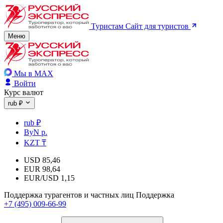
Туристам
Сайт для туристов
Меню
Мы в MAX
Войти
Курс валют
rub ₽
rub ₽
ByN р.
KZT ₸
USD
85,46
EUR
98,64
EUR/USD
1,15
Поддержка турагентов и частных лиц
Поддержка
+7 (495) 009-66-99