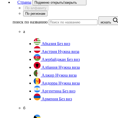
Страны
Подменю открыть/закрыть
По алфавиту
По регионам
поиск по названию
искать
а
Абхазия
Без виз
Австрия
Нужна виза
Азербайджан
Без виз
Албания
Нужна виза
Алжир
Нужна виза
Андорра
Нужна виза
Аргентина
Без виз
Армения
Без виз
б