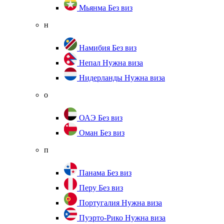
Мьянма
Без виз
н
Намибия
Без виз
Непал
Нужна виза
Нидерланды
Нужна виза
о
ОАЭ
Без виз
Оман
Без виз
п
Панама
Без виз
Перу
Без виз
Португалия
Нужна виза
Пуэрто-Рико
Нужна виза