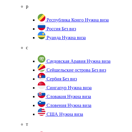
р
Республика Конго
Нужна виза
Россия
Без виз
Руанда
Нужна виза
с
Саудовская Аравия
Нужна виза
Сейшельские острова
Без виз
Сербия
Без виз
Сингапур
Нужна виза
Словакия
Нужна виза
Словения
Нужна виза
США
Нужна виза
т