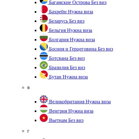
Багамские Острова
Без виз
Бахрейн
Нужна виза
Беларусь
Без виз
Бельгия
Нужна виза
Болгария
Нужна виза
Босния и Герцеговина
Без виз
Ботсвана
Без виз
Бразилия
Без виз
Бутан
Нужна виза
в
Великобритания
Нужна виза
Венгрия
Нужна виза
Вьетнам
Без виз
г