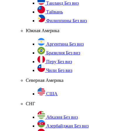
Таиланд
Без виз
Тайвань
Филиппины
Без виз
Южная Америка
Аргентина
Без виз
Бразилия
Без виз
Перу
Без виз
Чили
Без виз
Северная Америка
США
СНГ
Абхазия
Без виз
Азербайджан
Без виз