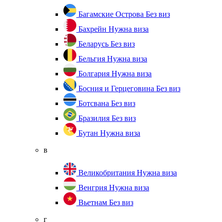
Багамские Острова
Без виз
Бахрейн
Нужна виза
Беларусь
Без виз
Бельгия
Нужна виза
Болгария
Нужна виза
Босния и Герцеговина
Без виз
Ботсвана
Без виз
Бразилия
Без виз
Бутан
Нужна виза
в
Великобритания
Нужна виза
Венгрия
Нужна виза
Вьетнам
Без виз
г