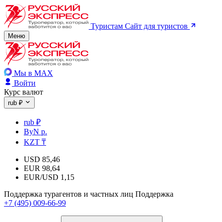
Туристам
Сайт для туристов
Меню
Мы в MAX
Войти
Курс валют
rub ₽
rub ₽
ByN р.
KZT ₸
USD
85,46
EUR
98,64
EUR/USD
1,15
Поддержка турагентов и частных лиц
Поддержка
+7 (495) 009-66-99