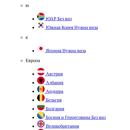
ю
ЮАР
Без виз
Южная Корея
Нужна виза
я
Япония
Нужна виза
Европа
Австрия
Албания
Андорра
Бельгия
Болгария
Босния и Герцеговина
Без виз
Великобритания