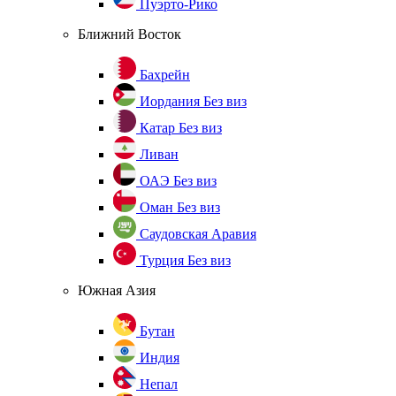
Пуэрто-Рико
Ближний Восток
Бахрейн
Иордания
Без виз
Катар
Без виз
Ливан
ОАЭ
Без виз
Оман
Без виз
Саудовская Аравия
Турция
Без виз
Южная Азия
Бутан
Индия
Непал