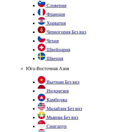
Словения
Франция
Хорватия
Черногория
Без виз
Чехия
Швейцария
Швеция
Юго-Восточная Азия
Вьетнам
Без виз
Индонезия
Камбоджа
Малайзия
Без виз
Мьянма
Без виз
Сингапур