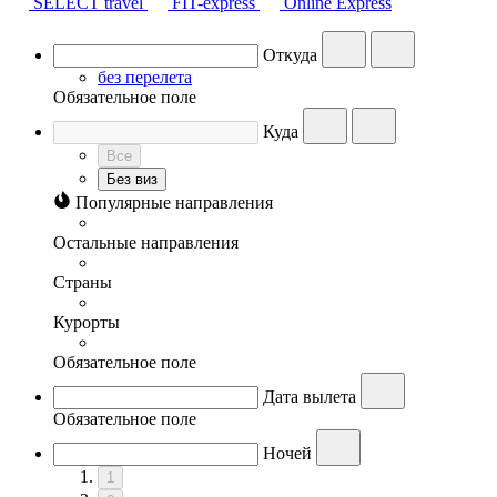
SELECT travel
FIT-express
Online Express
Откуда
без перелета
Обязательное поле
Куда
Все
Без виз
Популярные направления
Остальные направления
Страны
Курорты
Обязательное поле
Дата вылета
Обязательное поле
Ночей
1