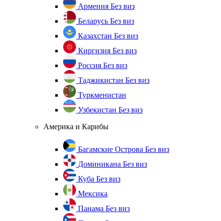
Армения
Без виз
Беларусь
Без виз
Казахстан
Без виз
Киргизия
Без виз
Россия
Без виз
Таджикистан
Без виз
Туркменистан
Узбекистан
Без виз
Америка и Карибы
Багамские Острова
Без виз
Доминикана
Без виз
Куба
Без виз
Мексика
Панама
Без виз