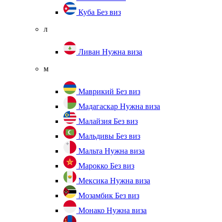
Куба
Без виз
л
Ливан
Нужна виза
м
Маврикий
Без виз
Мадагаскар
Нужна виза
Малайзия
Без виз
Мальдивы
Без виз
Мальта
Нужна виза
Марокко
Без виз
Мексика
Нужна виза
Мозамбик
Без виз
Монако
Нужна виза