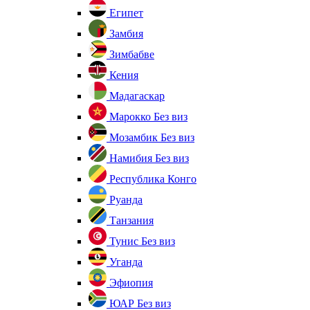
Египет
Замбия
Зимбабве
Кения
Мадагаскар
Марокко
Без виз
Мозамбик
Без виз
Намибия
Без виз
Республика Конго
Руанда
Танзания
Тунис
Без виз
Уганда
Эфиопия
ЮАР
Без виз