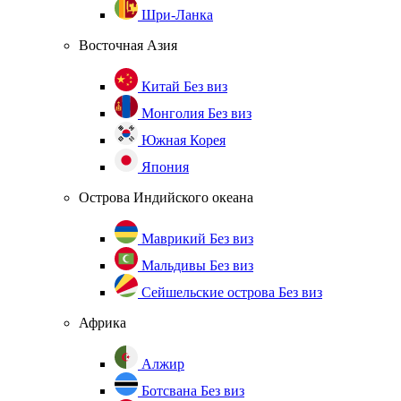
Шри-Ланка
Восточная Азия
Китай
Без виз
Монголия
Без виз
Южная Корея
Япония
Острова Индийского океана
Маврикий
Без виз
Мальдивы
Без виз
Сейшельские острова
Без виз
Африка
Алжир
Ботсвана
Без виз