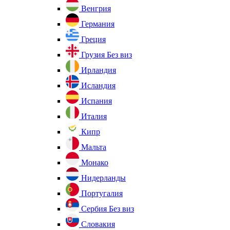
Венгрия
Германия
Греция
Грузия
Без виз
Ирландия
Исландия
Испания
Италия
Кипр
Мальта
Монако
Нидерланды
Португалия
Сербия
Без виз
Словакия