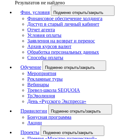
Результатов не найдено
Фин. условия
Подменю открыть/закрыть
Финансовое обеспечение холдинга
Доступ в старый личный кабинет
Отчет агента
Условия оплаты
Заявления на возврат и перенос
Архив курсов валют
Обработка персональных данных
Способы оплаты
Обучение
Подменю открыть/закрыть
Мероприятия
Рекламные туры
Вебинары
Тревел-школа SEQUOIA
ТрЭволюция
День «Русского Экспресса»
Привилегии
Подменю открыть/закрыть
Бонусная программа
Акции
Проекты
Подменю открыть/закрыть
Премия «Маэстро путешествий»