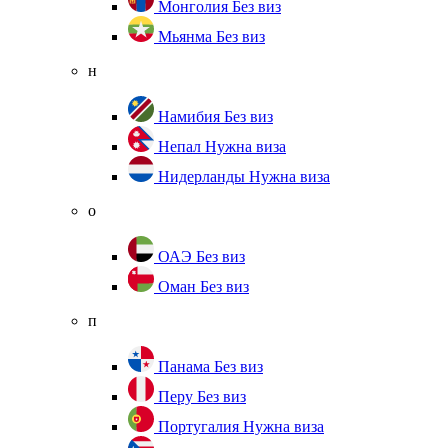
Монголия
Без виз
Мьянма
Без виз
н
Намибия
Без виз
Непал
Нужна виза
Нидерланды
Нужна виза
о
ОАЭ
Без виз
Оман
Без виз
п
Панама
Без виз
Перу
Без виз
Португалия
Нужна виза