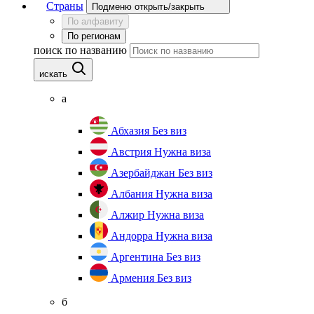
Страны
Подменю открыть/закрыть
По алфавиту
По регионам
поиск по названию
искать
а
Абхазия
Без виз
Австрия
Нужна виза
Азербайджан
Без виз
Албания
Нужна виза
Алжир
Нужна виза
Андорра
Нужна виза
Аргентина
Без виз
Армения
Без виз
б