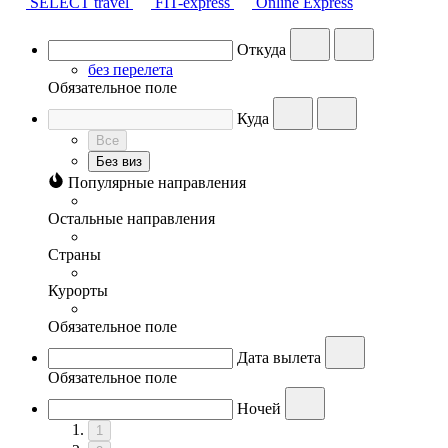
SELECT travel
FIT-express
Online Express
Откуда
без перелета
Обязательное поле
Куда
Все
Без виз
Популярные направления
Остальные направления
Страны
Курорты
Обязательное поле
Дата вылета
Обязательное поле
Ночей
1