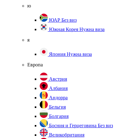
ю
ЮАР
Без виз
Южная Корея
Нужна виза
я
Япония
Нужна виза
Европа
Австрия
Албания
Андорра
Бельгия
Болгария
Босния и Герцеговина
Без виз
Великобритания