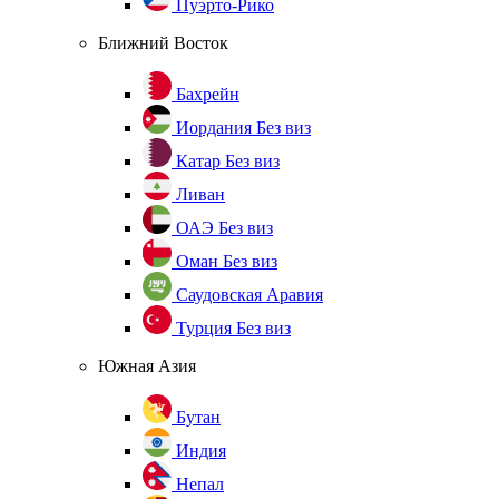
Пуэрто-Рико
Ближний Восток
Бахрейн
Иордания
Без виз
Катар
Без виз
Ливан
ОАЭ
Без виз
Оман
Без виз
Саудовская Аравия
Турция
Без виз
Южная Азия
Бутан
Индия
Непал