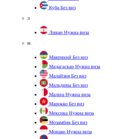
Куба
Без виз
л
Ливан
Нужна виза
м
Маврикий
Без виз
Мадагаскар
Нужна виза
Малайзия
Без виз
Мальдивы
Без виз
Мальта
Нужна виза
Марокко
Без виз
Мексика
Нужна виза
Мозамбик
Без виз
Монако
Нужна виза