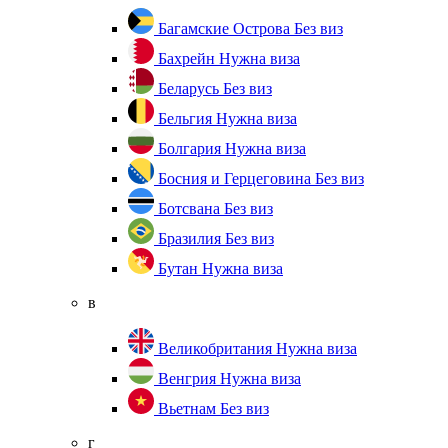
Багамские Острова
Без виз
Бахрейн
Нужна виза
Беларусь
Без виз
Бельгия
Нужна виза
Болгария
Нужна виза
Босния и Герцеговина
Без виз
Ботсвана
Без виз
Бразилия
Без виз
Бутан
Нужна виза
в
Великобритания
Нужна виза
Венгрия
Нужна виза
Вьетнам
Без виз
г