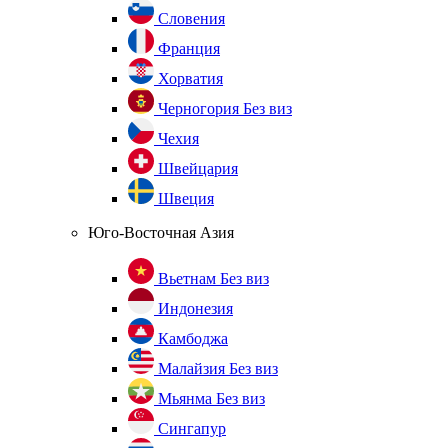
Словения
Франция
Хорватия
Черногория
Без виз
Чехия
Швейцария
Швеция
Юго-Восточная Азия
Вьетнам
Без виз
Индонезия
Камбоджа
Малайзия
Без виз
Мьянма
Без виз
Сингапур