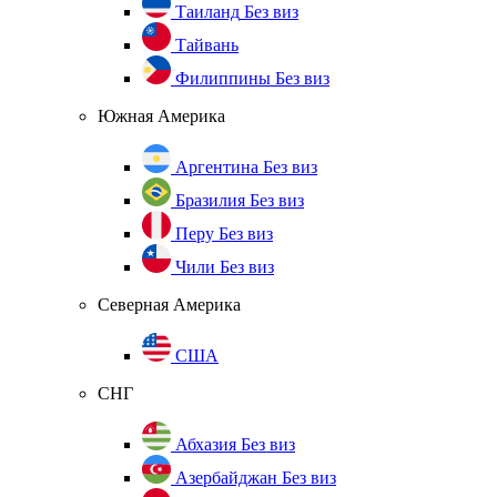
Таиланд
Без виз
Тайвань
Филиппины
Без виз
Южная Америка
Аргентина
Без виз
Бразилия
Без виз
Перу
Без виз
Чили
Без виз
Северная Америка
США
СНГ
Абхазия
Без виз
Азербайджан
Без виз