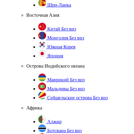
Шри-Ланка
Восточная Азия
Китай
Без виз
Монголия
Без виз
Южная Корея
Япония
Острова Индийского океана
Маврикий
Без виз
Мальдивы
Без виз
Сейшельские острова
Без виз
Африка
Алжир
Ботсвана
Без виз