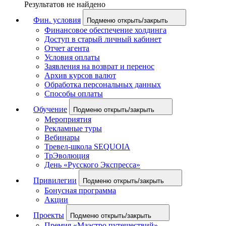
Результатов не найдено
Фин. условия
Подменю открыть/закрыть
Финансовое обеспечение холдинга
Доступ в старый личный кабинет
Отчет агента
Условия оплаты
Заявления на возврат и перенос
Архив курсов валют
Обработка персональных данных
Способы оплаты
Обучение
Подменю открыть/закрыть
Мероприятия
Рекламные туры
Вебинары
Тревел-школа SEQUOIA
ТрЭволюция
День «Русского Экспресса»
Привилегии
Подменю открыть/закрыть
Бонусная программа
Акции
Проекты
Подменю открыть/закрыть
Премия «Маэстро путешествий»