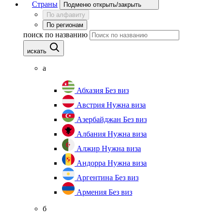
Страны
Подменю открыть/закрыть
По алфавиту
По регионам
поиск по названию
искать
а
Абхазия
Без виз
Австрия
Нужна виза
Азербайджан
Без виз
Албания
Нужна виза
Алжир
Нужна виза
Андорра
Нужна виза
Аргентина
Без виз
Армения
Без виз
б