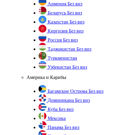
Армения
Без виз
Беларусь
Без виз
Казахстан
Без виз
Киргизия
Без виз
Россия
Без виз
Таджикистан
Без виз
Туркменистан
Узбекистан
Без виз
Америка и Карибы
Багамские Острова
Без виз
Доминикана
Без виз
Куба
Без виз
Мексика
Панама
Без виз