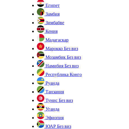
Египет
Замбия
Зимбабве
Кения
Мадагаскар
Марокко
Без виз
Мозамбик
Без виз
Намибия
Без виз
Республика Конго
Руанда
Танзания
Тунис
Без виз
Уганда
Эфиопия
ЮАР
Без виз