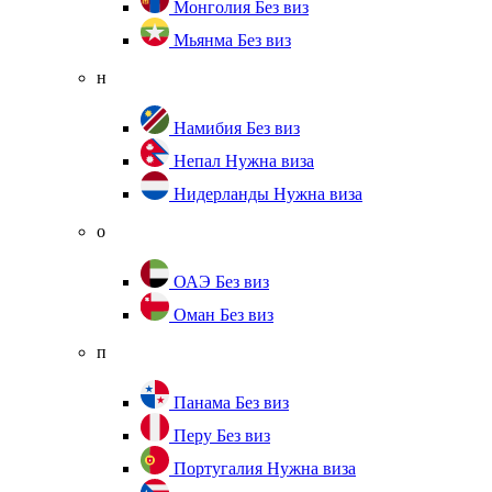
Монголия
Без виз
Мьянма
Без виз
н
Намибия
Без виз
Непал
Нужна виза
Нидерланды
Нужна виза
о
ОАЭ
Без виз
Оман
Без виз
п
Панама
Без виз
Перу
Без виз
Португалия
Нужна виза