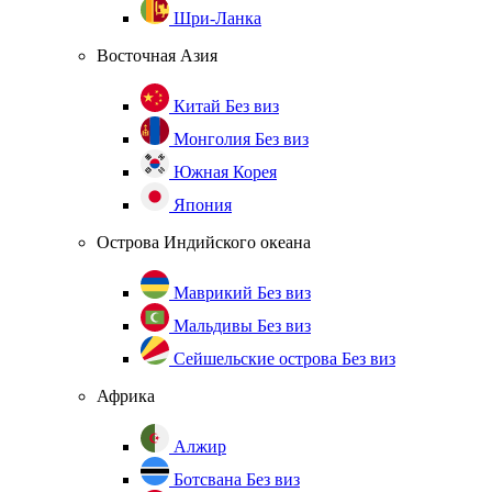
Шри-Ланка
Восточная Азия
Китай
Без виз
Монголия
Без виз
Южная Корея
Япония
Острова Индийского океана
Маврикий
Без виз
Мальдивы
Без виз
Сейшельские острова
Без виз
Африка
Алжир
Ботсвана
Без виз