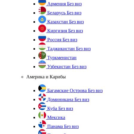
Армения
Без виз
Беларусь
Без виз
Казахстан
Без виз
Киргизия
Без виз
Россия
Без виз
Таджикистан
Без виз
Туркменистан
Узбекистан
Без виз
Америка и Карибы
Багамские Острова
Без виз
Доминикана
Без виз
Куба
Без виз
Мексика
Панама
Без виз