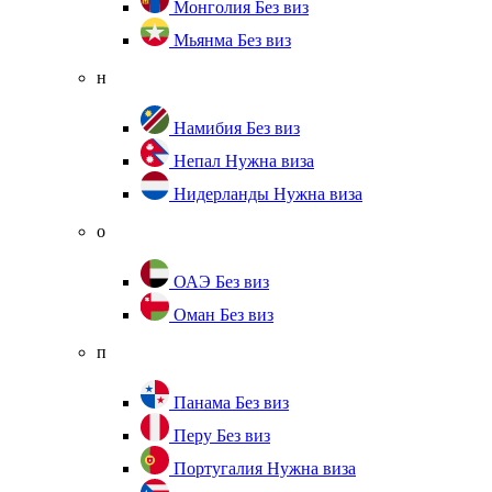
Монголия
Без виз
Мьянма
Без виз
н
Намибия
Без виз
Непал
Нужна виза
Нидерланды
Нужна виза
о
ОАЭ
Без виз
Оман
Без виз
п
Панама
Без виз
Перу
Без виз
Португалия
Нужна виза