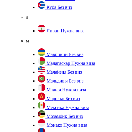
Куба
Без виз
л
Ливан
Нужна виза
м
Маврикий
Без виз
Мадагаскар
Нужна виза
Малайзия
Без виз
Мальдивы
Без виз
Мальта
Нужна виза
Марокко
Без виз
Мексика
Нужна виза
Мозамбик
Без виз
Монако
Нужна виза