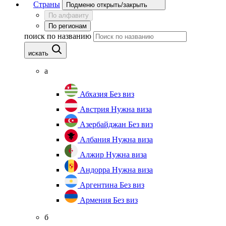
Страны
Подменю открыть/закрыть
По алфавиту
По регионам
поиск по названию
искать
а
Абхазия
Без виз
Австрия
Нужна виза
Азербайджан
Без виз
Албания
Нужна виза
Алжир
Нужна виза
Андорра
Нужна виза
Аргентина
Без виз
Армения
Без виз
б