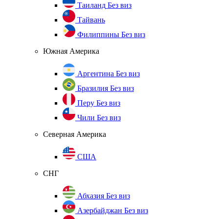
Таиланд
Без виз
Тайвань
Филиппины
Без виз
Южная Америка
Аргентина
Без виз
Бразилия
Без виз
Перу
Без виз
Чили
Без виз
Северная Америка
США
СНГ
Абхазия
Без виз
Азербайджан
Без виз