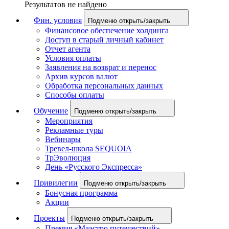
Результатов не найдено
Фин. условия
Подменю открыть/закрыть
Финансовое обеспечение холдинга
Доступ в старый личный кабинет
Отчет агента
Условия оплаты
Заявления на возврат и перенос
Архив курсов валют
Обработка персональных данных
Способы оплаты
Обучение
Подменю открыть/закрыть
Мероприятия
Рекламные туры
Вебинары
Тревел-школа SEQUOIA
ТрЭволюция
День «Русского Экспресса»
Привилегии
Подменю открыть/закрыть
Бонусная программа
Акции
Проекты
Подменю открыть/закрыть
Премия «Маэстро путешествий»