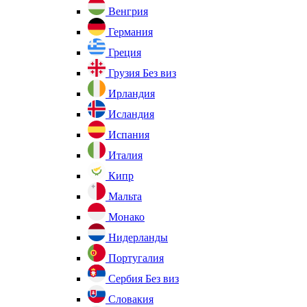
Венгрия
Германия
Греция
Грузия
Без виз
Ирландия
Исландия
Испания
Италия
Кипр
Мальта
Монако
Нидерланды
Португалия
Сербия
Без виз
Словакия