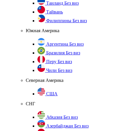
Таиланд
Без виз
Тайвань
Филиппины
Без виз
Южная Америка
Аргентина
Без виз
Бразилия
Без виз
Перу
Без виз
Чили
Без виз
Северная Америка
США
СНГ
Абхазия
Без виз
Азербайджан
Без виз