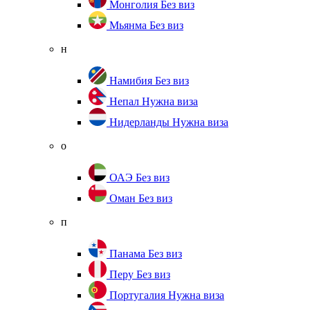
Монголия
Без виз
Мьянма
Без виз
н
Намибия
Без виз
Непал
Нужна виза
Нидерланды
Нужна виза
о
ОАЭ
Без виз
Оман
Без виз
п
Панама
Без виз
Перу
Без виз
Португалия
Нужна виза