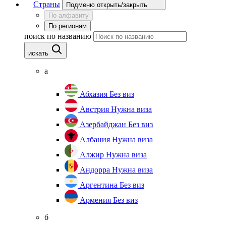
Страны
Подменю открыть/закрыть
По алфавиту
По регионам
поиск по названию
искать
а
Абхазия
Без виз
Австрия
Нужна виза
Азербайджан
Без виз
Албания
Нужна виза
Алжир
Нужна виза
Андорра
Нужна виза
Аргентина
Без виз
Армения
Без виз
б