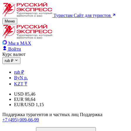
Туристам
Сайт для туристов
Меню
Мы в MAX
Войти
Курс валют
rub ₽
rub ₽
ByN р.
KZT ₸
USD
85,46
EUR
98,64
EUR/USD
1,15
Поддержка турагентов и частных лиц
Поддержка
+7 (495) 009-66-99