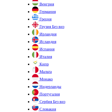
Венгрия
Германия
Греция
Грузия
Без виз
Ирландия
Исландия
Испания
Италия
Кипр
Мальта
Монако
Нидерланды
Португалия
Сербия
Без виз
Словакия