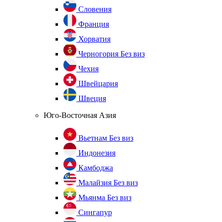
Словения
Франция
Хорватия
Черногория
Без виз
Чехия
Швейцария
Швеция
Юго-Восточная Азия
Вьетнам
Без виз
Индонезия
Камбоджа
Малайзия
Без виз
Мьянма
Без виз
Сингапур