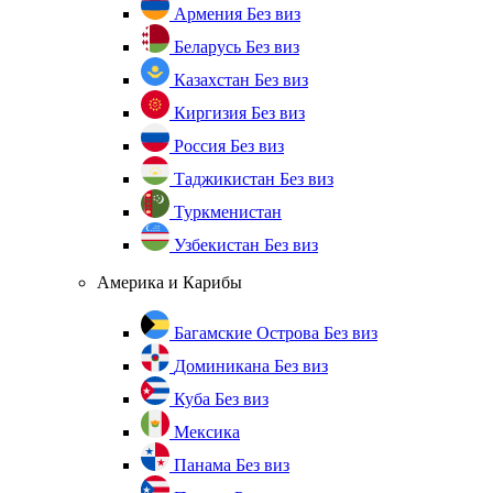
Армения
Без виз
Беларусь
Без виз
Казахстан
Без виз
Киргизия
Без виз
Россия
Без виз
Таджикистан
Без виз
Туркменистан
Узбекистан
Без виз
Америка и Карибы
Багамские Острова
Без виз
Доминикана
Без виз
Куба
Без виз
Мексика
Панама
Без виз