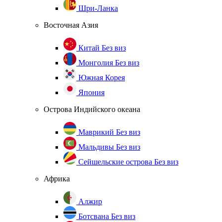
Шри-Ланка
Восточная Азия
Китай
Без виз
Монголия
Без виз
Южная Корея
Япония
Острова Индийского океана
Маврикий
Без виз
Мальдивы
Без виз
Сейшельские острова
Без виз
Африка
Алжир
Ботсвана
Без виз