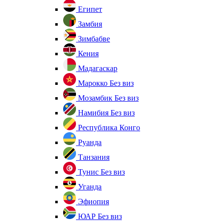
Египет
Замбия
Зимбабве
Кения
Мадагаскар
Марокко
Без виз
Мозамбик
Без виз
Намибия
Без виз
Республика Конго
Руанда
Танзания
Тунис
Без виз
Уганда
Эфиопия
ЮАР
Без виз