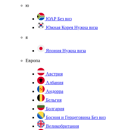
ю
ЮАР
Без виз
Южная Корея
Нужна виза
я
Япония
Нужна виза
Европа
Австрия
Албания
Андорра
Бельгия
Болгария
Босния и Герцеговина
Без виз
Великобритания