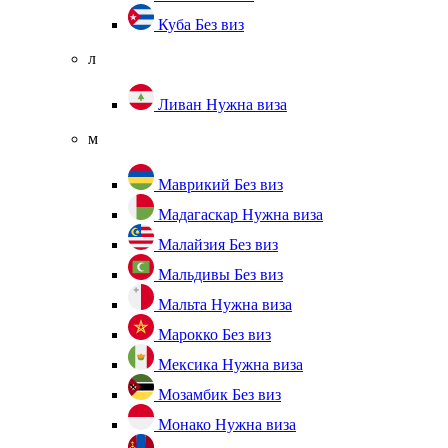
Куба
Без виз
л
Ливан
Нужна виза
м
Маврикий
Без виз
Мадагаскар
Нужна виза
Малайзия
Без виз
Мальдивы
Без виз
Мальта
Нужна виза
Марокко
Без виз
Мексика
Нужна виза
Мозамбик
Без виз
Монако
Нужна виза