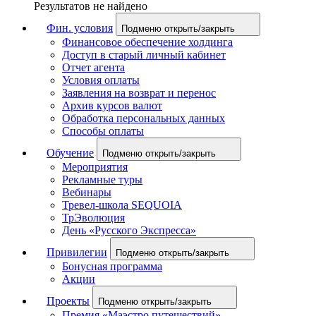
Результатов не найдено
Фин. условия
Подменю открыть/закрыть
Финансовое обеспечение холдинга
Доступ в старый личный кабинет
Отчет агента
Условия оплаты
Заявления на возврат и перенос
Архив курсов валют
Обработка персональных данных
Способы оплаты
Обучение
Подменю открыть/закрыть
Мероприятия
Рекламные туры
Вебинары
Тревел-школа SEQUOIA
ТрЭволюция
День «Русского Экспресса»
Привилегии
Подменю открыть/закрыть
Бонусная программа
Акции
Проекты
Подменю открыть/закрыть
Премия «Маэстро путешествий»