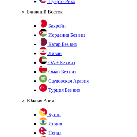
Пуэрто-Рико
Ближний Восток
Бахрейн
Иордания
Без виз
Катар
Без виз
Ливан
ОАЭ
Без виз
Оман
Без виз
Саудовская Аравия
Турция
Без виз
Южная Азия
Бутан
Индия
Непал