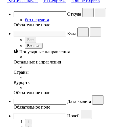
SELECT travel
FIT-express
Online Express
Откуда
без перелета
Обязательное поле
Куда
Все
Без виз
Популярные направления
Остальные направления
Страны
Курорты
Обязательное поле
Дата вылета
Обязательное поле
Ночей
1