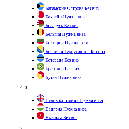
Багамские Острова
Без виз
Бахрейн
Нужна виза
Беларусь
Без виз
Бельгия
Нужна виза
Болгария
Нужна виза
Босния и Герцеговина
Без виз
Ботсвана
Без виз
Бразилия
Без виз
Бутан
Нужна виза
в
Великобритания
Нужна виза
Венгрия
Нужна виза
Вьетнам
Без виз
г