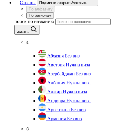
Страны
Подменю открыть/закрыть
По алфавиту
По регионам
поиск по названию
искать
а
Абхазия
Без виз
Австрия
Нужна виза
Азербайджан
Без виз
Албания
Нужна виза
Алжир
Нужна виза
Андорра
Нужна виза
Аргентина
Без виз
Армения
Без виз
б