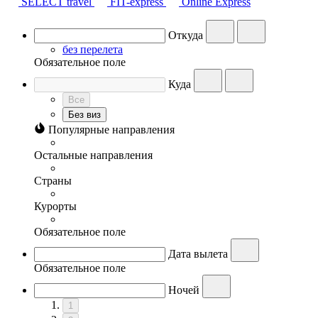
SELECT travel
FIT-express
Online Express
Откуда
без перелета
Обязательное поле
Куда
Все
Без виз
Популярные направления
Остальные направления
Страны
Курорты
Обязательное поле
Дата вылета
Обязательное поле
Ночей
1