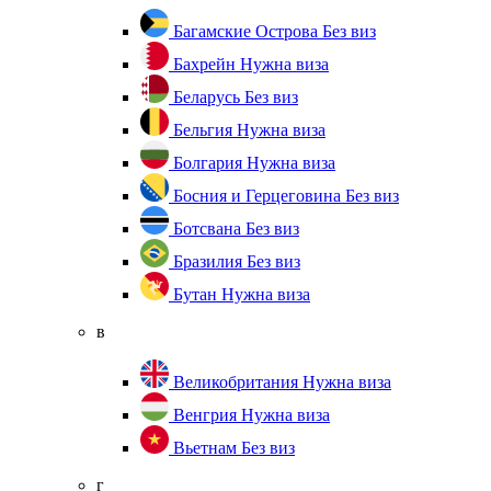
Багамские Острова
Без виз
Бахрейн
Нужна виза
Беларусь
Без виз
Бельгия
Нужна виза
Болгария
Нужна виза
Босния и Герцеговина
Без виз
Ботсвана
Без виз
Бразилия
Без виз
Бутан
Нужна виза
в
Великобритания
Нужна виза
Венгрия
Нужна виза
Вьетнам
Без виз
г