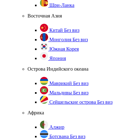
Шри-Ланка
Восточная Азия
Китай
Без виз
Монголия
Без виз
Южная Корея
Япония
Острова Индийского океана
Маврикий
Без виз
Мальдивы
Без виз
Сейшельские острова
Без виз
Африка
Алжир
Ботсвана
Без виз