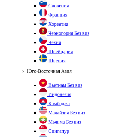
Словения
Франция
Хорватия
Черногория
Без виз
Чехия
Швейцария
Швеция
Юго-Восточная Азия
Вьетнам
Без виз
Индонезия
Камбоджа
Малайзия
Без виз
Мьянма
Без виз
Сингапур