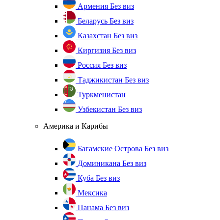
Армения
Без виз
Беларусь
Без виз
Казахстан
Без виз
Киргизия
Без виз
Россия
Без виз
Таджикистан
Без виз
Туркменистан
Узбекистан
Без виз
Америка и Карибы
Багамские Острова
Без виз
Доминикана
Без виз
Куба
Без виз
Мексика
Панама
Без виз