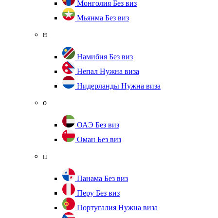
Монголия
Без виз
Мьянма
Без виз
н
Намибия
Без виз
Непал
Нужна виза
Нидерланды
Нужна виза
о
ОАЭ
Без виз
Оман
Без виз
п
Панама
Без виз
Перу
Без виз
Португалия
Нужна виза