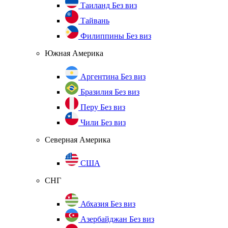
Таиланд
Без виз
Тайвань
Филиппины
Без виз
Южная Америка
Аргентина
Без виз
Бразилия
Без виз
Перу
Без виз
Чили
Без виз
Северная Америка
США
СНГ
Абхазия
Без виз
Азербайджан
Без виз