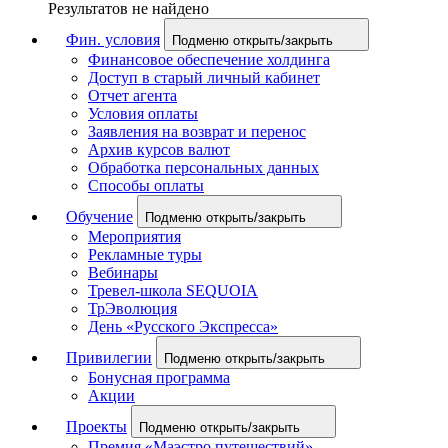
Результатов не найдено
Фин. условия
Подменю открыть/закрыть
Финансовое обеспечение холдинга
Доступ в старый личный кабинет
Отчет агента
Условия оплаты
Заявления на возврат и перенос
Архив курсов валют
Обработка персональных данных
Способы оплаты
Обучение
Подменю открыть/закрыть
Мероприятия
Рекламные туры
Вебинары
Тревел-школа SEQUOIA
ТрЭволюция
День «Русского Экспресса»
Привилегии
Подменю открыть/закрыть
Бонусная программа
Акции
Проекты
Подменю открыть/закрыть
Премия «Маэстро путешествий»