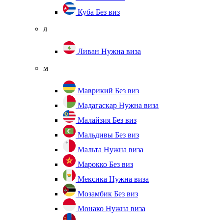
Куба
Без виз
л
Ливан
Нужна виза
м
Маврикий
Без виз
Мадагаскар
Нужна виза
Малайзия
Без виз
Мальдивы
Без виз
Мальта
Нужна виза
Марокко
Без виз
Мексика
Нужна виза
Мозамбик
Без виз
Монако
Нужна виза