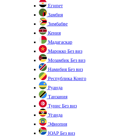
Египет
Замбия
Зимбабве
Кения
Мадагаскар
Марокко
Без виз
Мозамбик
Без виз
Намибия
Без виз
Республика Конго
Руанда
Танзания
Тунис
Без виз
Уганда
Эфиопия
ЮАР
Без виз