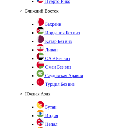
Пуэрто-Рико
Ближний Восток
Бахрейн
Иордания
Без виз
Катар
Без виз
Ливан
ОАЭ
Без виз
Оман
Без виз
Саудовская Аравия
Турция
Без виз
Южная Азия
Бутан
Индия
Непал