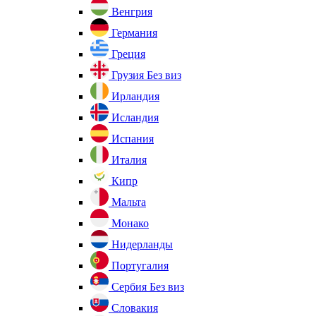
Венгрия
Германия
Греция
Грузия
Без виз
Ирландия
Исландия
Испания
Италия
Кипр
Мальта
Монако
Нидерланды
Португалия
Сербия
Без виз
Словакия