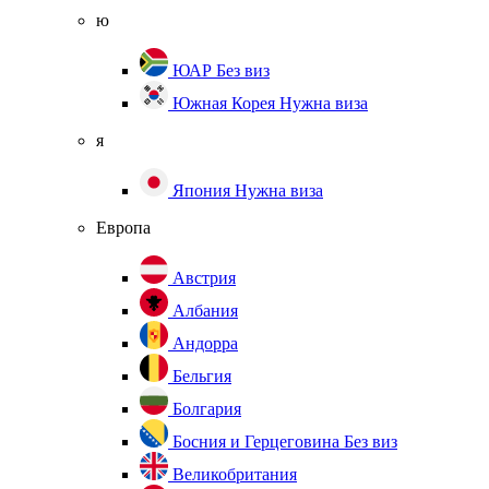
ю
ЮАР
Без виз
Южная Корея
Нужна виза
я
Япония
Нужна виза
Европа
Австрия
Албания
Андорра
Бельгия
Болгария
Босния и Герцеговина
Без виз
Великобритания