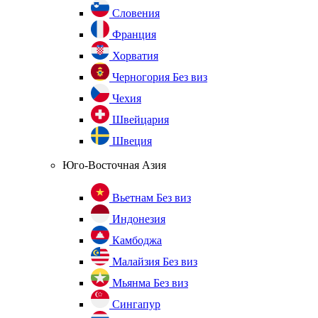
Словения
Франция
Хорватия
Черногория
Без виз
Чехия
Швейцария
Швеция
Юго-Восточная Азия
Вьетнам
Без виз
Индонезия
Камбоджа
Малайзия
Без виз
Мьянма
Без виз
Сингапур