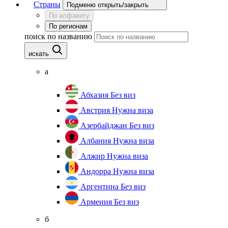
Страны
Подменю открыть/закрыть
По алфавиту
По регионам
поиск по названию
искать
а
Абхазия
Без виз
Австрия
Нужна виза
Азербайджан
Без виз
Албания
Нужна виза
Алжир
Нужна виза
Андорра
Нужна виза
Аргентина
Без виз
Армения
Без виз
б