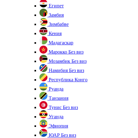
Египет
Замбия
Зимбабве
Кения
Мадагаскар
Марокко
Без виз
Мозамбик
Без виз
Намибия
Без виз
Республика Конго
Руанда
Танзания
Тунис
Без виз
Уганда
Эфиопия
ЮАР
Без виз