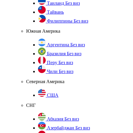
Таиланд
Без виз
Тайвань
Филиппины
Без виз
Южная Америка
Аргентина
Без виз
Бразилия
Без виз
Перу
Без виз
Чили
Без виз
Северная Америка
США
СНГ
Абхазия
Без виз
Азербайджан
Без виз