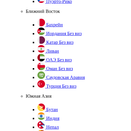
Пуэрто-Рико
Ближний Восток
Бахрейн
Иордания
Без виз
Катар
Без виз
Ливан
ОАЭ
Без виз
Оман
Без виз
Саудовская Аравия
Турция
Без виз
Южная Азия
Бутан
Индия
Непал