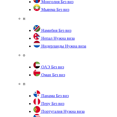
Монголия
Без виз
Мьянма
Без виз
н
Намибия
Без виз
Непал
Нужна виза
Нидерланды
Нужна виза
о
ОАЭ
Без виз
Оман
Без виз
п
Панама
Без виз
Перу
Без виз
Португалия
Нужна виза