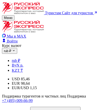
Туристам
Сайт для туристов
Меню
Мы в MAX
Войти
Курс валют
rub ₽
rub ₽
ByN р.
KZT ₸
USD
85,46
EUR
98,64
EUR/USD
1,15
Поддержка турагентов и частных лиц
Поддержка
+7 (495) 009-66-99