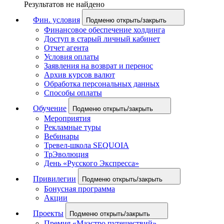
Результатов не найдено
Фин. условия
Подменю открыть/закрыть
Финансовое обеспечение холдинга
Доступ в старый личный кабинет
Отчет агента
Условия оплаты
Заявления на возврат и перенос
Архив курсов валют
Обработка персональных данных
Способы оплаты
Обучение
Подменю открыть/закрыть
Мероприятия
Рекламные туры
Вебинары
Тревел-школа SEQUOIA
ТрЭволюция
День «Русского Экспресса»
Привилегии
Подменю открыть/закрыть
Бонусная программа
Акции
Проекты
Подменю открыть/закрыть
Премия «Маэстро путешествий»