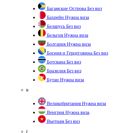
Багамские Острова
Без виз
Бахрейн
Нужна виза
Беларусь
Без виз
Бельгия
Нужна виза
Болгария
Нужна виза
Босния и Герцеговина
Без виз
Ботсвана
Без виз
Бразилия
Без виз
Бутан
Нужна виза
в
Великобритания
Нужна виза
Венгрия
Нужна виза
Вьетнам
Без виз
г