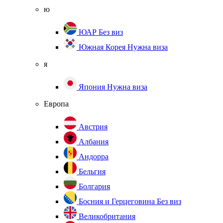
ю
ЮАР
Без виз
Южная Корея
Нужна виза
я
Япония
Нужна виза
Европа
Австрия
Албания
Андорра
Бельгия
Болгария
Босния и Герцеговина
Без виз
Великобритания