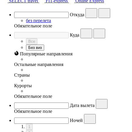
SELECT travel
FIT-express
Online Express
Откуда
без перелета
Обязательное поле
Куда
Все
Без виз
Популярные направления
Остальные направления
Страны
Курорты
Обязательное поле
Дата вылета
Обязательное поле
Ночей
1