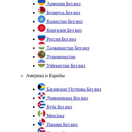
Армения
Без виз
Беларусь
Без виз
Казахстан
Без виз
Киргизия
Без виз
Россия
Без виз
Таджикистан
Без виз
Туркменистан
Узбекистан
Без виз
Америка и Карибы
Багамские Острова
Без виз
Доминикана
Без виз
Куба
Без виз
Мексика
Панама
Без виз