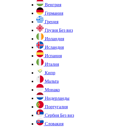
Венгрия
Германия
Греция
Грузия
Без виз
Ирландия
Исландия
Испания
Италия
Кипр
Мальта
Монако
Нидерланды
Португалия
Сербия
Без виз
Словакия