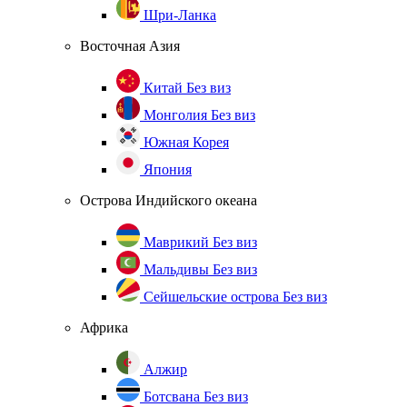
Шри-Ланка
Восточная Азия
Китай
Без виз
Монголия
Без виз
Южная Корея
Япония
Острова Индийского океана
Маврикий
Без виз
Мальдивы
Без виз
Сейшельские острова
Без виз
Африка
Алжир
Ботсвана
Без виз