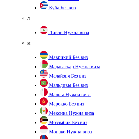
Куба
Без виз
л
Ливан
Нужна виза
м
Маврикий
Без виз
Мадагаскар
Нужна виза
Малайзия
Без виз
Мальдивы
Без виз
Мальта
Нужна виза
Марокко
Без виз
Мексика
Нужна виза
Мозамбик
Без виз
Монако
Нужна виза