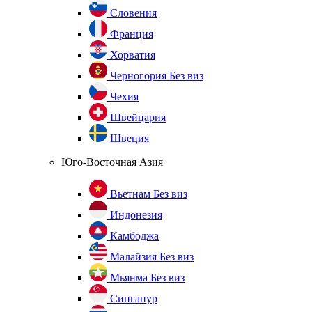
Словения
Франция
Хорватия
Черногория
Без виз
Чехия
Швейцария
Швеция
Юго-Восточная Азия
Вьетнам
Без виз
Индонезия
Камбоджа
Малайзия
Без виз
Мьянма
Без виз
Сингапур