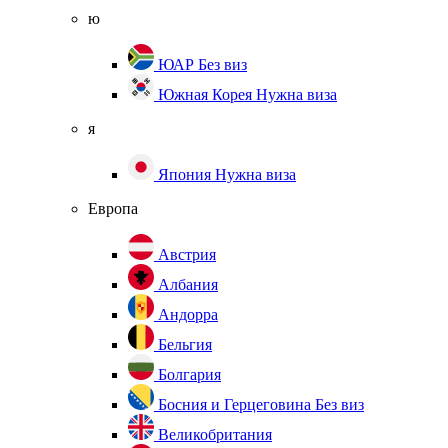
ю
ЮАР
Без виз
Южная Корея
Нужна виза
я
Япония
Нужна виза
Европа
Австрия
Албания
Андорра
Бельгия
Болгария
Босния и Герцеговина
Без виз
Великобритания