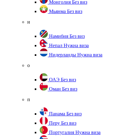
Монголия
Без виз
Мьянма
Без виз
н
Намибия
Без виз
Непал
Нужна виза
Нидерланды
Нужна виза
о
ОАЭ
Без виз
Оман
Без виз
п
Панама
Без виз
Перу
Без виз
Португалия
Нужна виза