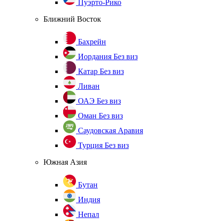
Пуэрто-Рико
Ближний Восток
Бахрейн
Иордания
Без виз
Катар
Без виз
Ливан
ОАЭ
Без виз
Оман
Без виз
Саудовская Аравия
Турция
Без виз
Южная Азия
Бутан
Индия
Непал