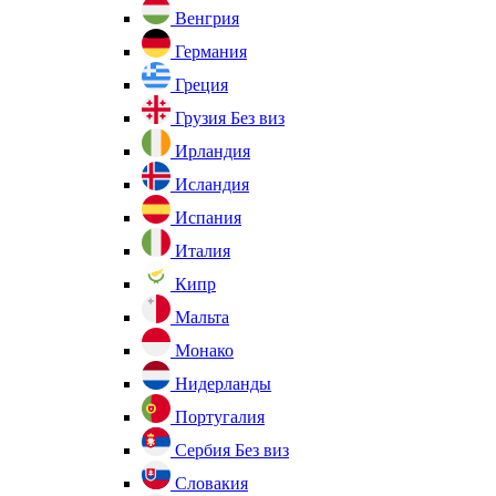
Венгрия
Германия
Греция
Грузия
Без виз
Ирландия
Исландия
Испания
Италия
Кипр
Мальта
Монако
Нидерланды
Португалия
Сербия
Без виз
Словакия