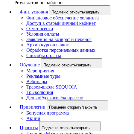
Результатов не найдено
Фин. условия
Подменю открыть/закрыть
Финансовое обеспечение холдинга
Доступ в старый личный кабинет
Отчет агента
Условия оплаты
Заявления на возврат и перенос
Архив курсов валют
Обработка персональных данных
Способы оплаты
Обучение
Подменю открыть/закрыть
Мероприятия
Рекламные туры
Вебинары
Тревел-школа SEQUOIA
ТрЭволюция
День «Русского Экспресса»
Привилегии
Подменю открыть/закрыть
Бонусная программа
Акции
Проекты
Подменю открыть/закрыть
Премия «Маэстро путешествий»