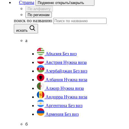
Страны
Подменю открыть/закрыть
По алфавиту
По регионам
поиск по названию
искать
а
Абхазия
Без виз
Австрия
Нужна виза
Азербайджан
Без виз
Албания
Нужна виза
Алжир
Нужна виза
Андорра
Нужна виза
Аргентина
Без виз
Армения
Без виз
б