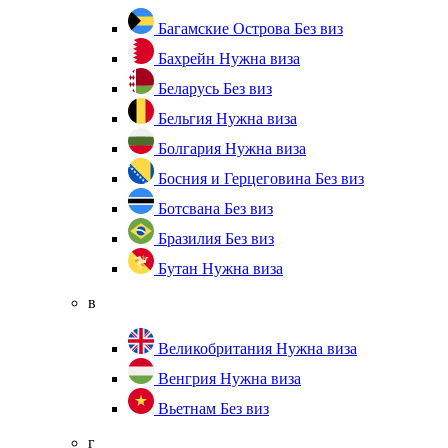
Багамские Острова
Без виз
Бахрейн
Нужна виза
Беларусь
Без виз
Бельгия
Нужна виза
Болгария
Нужна виза
Босния и Герцеговина
Без виз
Ботсвана
Без виз
Бразилия
Без виз
Бутан
Нужна виза
в
Великобритания
Нужна виза
Венгрия
Нужна виза
Вьетнам
Без виз
г