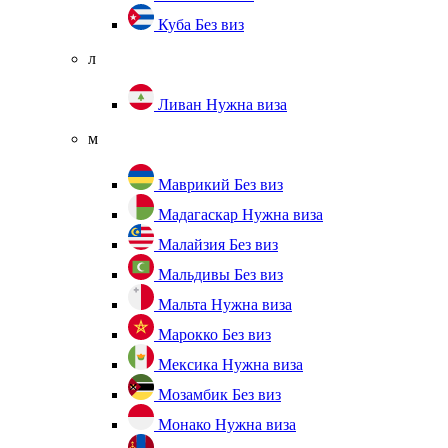
Куба
Без виз
л
Ливан
Нужна виза
м
Маврикий
Без виз
Мадагаскар
Нужна виза
Малайзия
Без виз
Мальдивы
Без виз
Мальта
Нужна виза
Марокко
Без виз
Мексика
Нужна виза
Мозамбик
Без виз
Монако
Нужна виза