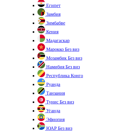
Египет
Замбия
Зимбабве
Кения
Мадагаскар
Марокко
Без виз
Мозамбик
Без виз
Намибия
Без виз
Республика Конго
Руанда
Танзания
Тунис
Без виз
Уганда
Эфиопия
ЮАР
Без виз