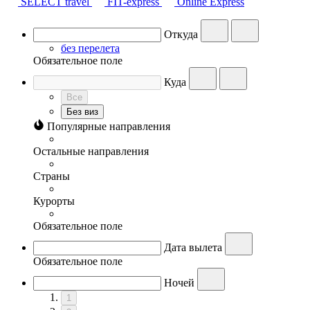
SELECT travel
FIT-express
Online Express
Откуда
без перелета
Обязательное поле
Куда
Все
Без виз
Популярные направления
Остальные направления
Страны
Курорты
Обязательное поле
Дата вылета
Обязательное поле
Ночей
1