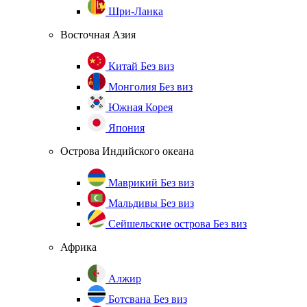
Шри-Ланка
Восточная Азия
Китай
Без виз
Монголия
Без виз
Южная Корея
Япония
Острова Индийского океана
Маврикий
Без виз
Мальдивы
Без виз
Сейшельские острова
Без виз
Африка
Алжир
Ботсвана
Без виз