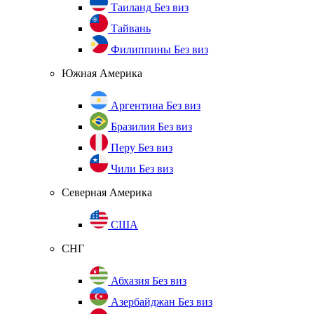
Таиланд
Без виз
Тайвань
Филиппины
Без виз
Южная Америка
Аргентина
Без виз
Бразилия
Без виз
Перу
Без виз
Чили
Без виз
Северная Америка
США
СНГ
Абхазия
Без виз
Азербайджан
Без виз