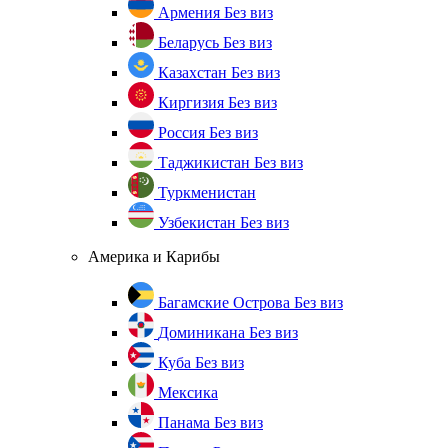
Армения
Без виз
Беларусь
Без виз
Казахстан
Без виз
Киргизия
Без виз
Россия
Без виз
Таджикистан
Без виз
Туркменистан
Узбекистан
Без виз
Америка и Карибы
Багамские Острова
Без виз
Доминикана
Без виз
Куба
Без виз
Мексика
Панама
Без виз