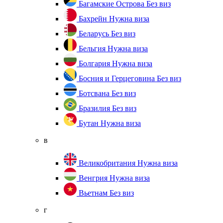
Багамские Острова
Без виз
Бахрейн
Нужна виза
Беларусь
Без виз
Бельгия
Нужна виза
Болгария
Нужна виза
Босния и Герцеговина
Без виз
Ботсвана
Без виз
Бразилия
Без виз
Бутан
Нужна виза
в
Великобритания
Нужна виза
Венгрия
Нужна виза
Вьетнам
Без виз
г