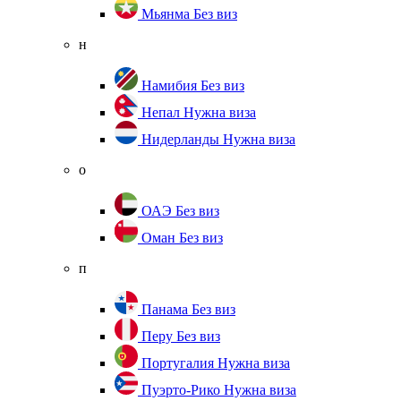
Мьянма
Без виз
н
Намибия
Без виз
Непал
Нужна виза
Нидерланды
Нужна виза
о
ОАЭ
Без виз
Оман
Без виз
п
Панама
Без виз
Перу
Без виз
Португалия
Нужна виза
Пуэрто-Рико
Нужна виза