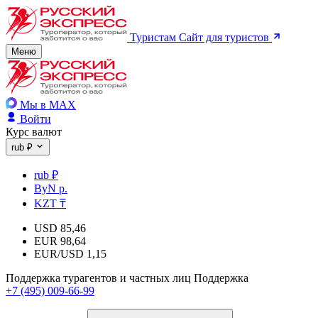
Туристам
Сайт для туристов
Меню
Мы в MAX
Войти
Курс валют
rub ₽
rub ₽
ByN р.
KZT ₸
USD
85,46
EUR
98,64
EUR/USD
1,15
Поддержка турагентов и частных лиц
Поддержка
+7 (495) 009-66-99