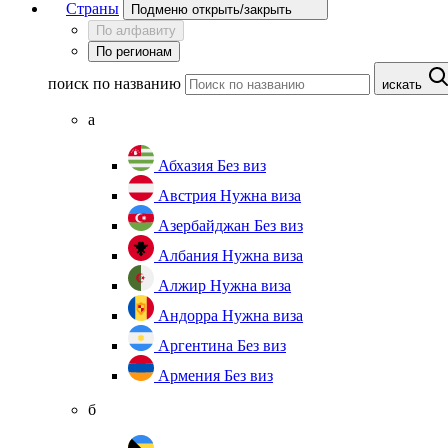
Страны
Подменю открыть/закрыть
По алфавиту
По регионам
поиск по названию
искать
а
Абхазия
Без виз
Австрия
Нужна виза
Азербайджан
Без виз
Албания
Нужна виза
Алжир
Нужна виза
Андорра
Нужна виза
Аргентина
Без виз
Армения
Без виз
б