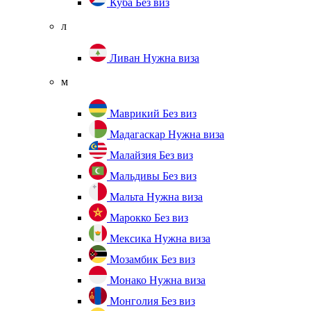
Куба
Без виз
л
Ливан
Нужна виза
м
Маврикий
Без виз
Мадагаскар
Нужна виза
Малайзия
Без виз
Мальдивы
Без виз
Мальта
Нужна виза
Марокко
Без виз
Мексика
Нужна виза
Мозамбик
Без виз
Монако
Нужна виза
Монголия
Без виз