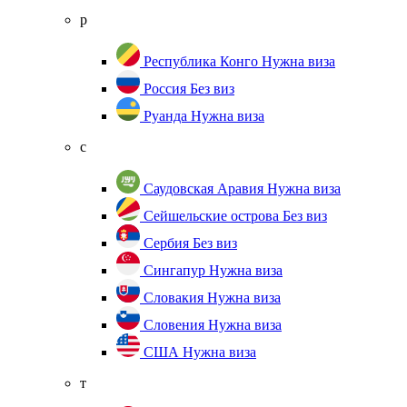
р
Республика Конго
Нужна виза
Россия
Без виз
Руанда
Нужна виза
с
Саудовская Аравия
Нужна виза
Сейшельские острова
Без виз
Сербия
Без виз
Сингапур
Нужна виза
Словакия
Нужна виза
Словения
Нужна виза
США
Нужна виза
т