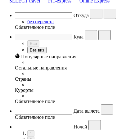
SELECT travel
FIT-express
Online Express
Откуда
без перелета
Обязательное поле
Куда
Все
Без виз
Популярные направления
Остальные направления
Страны
Курорты
Обязательное поле
Дата вылета
Обязательное поле
Ночей
1