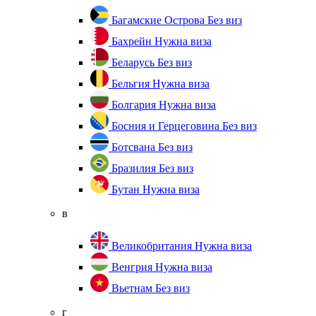
Багамские Острова
Без виз
Бахрейн
Нужна виза
Беларусь
Без виз
Бельгия
Нужна виза
Болгария
Нужна виза
Босния и Герцеговина
Без виз
Ботсвана
Без виз
Бразилия
Без виз
Бутан
Нужна виза
в
Великобритания
Нужна виза
Венгрия
Нужна виза
Вьетнам
Без виз
г