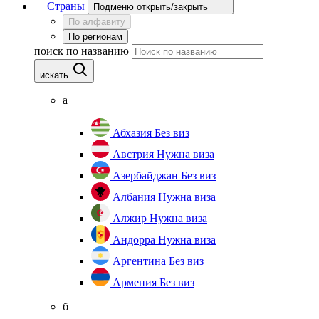
Страны
Подменю открыть/закрыть
По алфавиту
По регионам
поиск по названию
искать
а
Абхазия
Без виз
Австрия
Нужна виза
Азербайджан
Без виз
Албания
Нужна виза
Алжир
Нужна виза
Андорра
Нужна виза
Аргентина
Без виз
Армения
Без виз
б