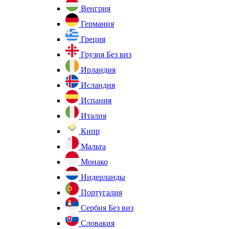
Венгрия
Германия
Греция
Грузия
Без виз
Ирландия
Исландия
Испания
Италия
Кипр
Мальта
Монако
Нидерланды
Португалия
Сербия
Без виз
Словакия