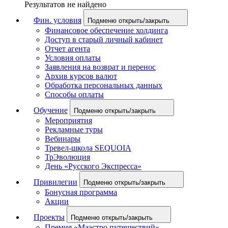
Результатов не найдено
Фин. условия
Подменю открыть/закрыть
Финансовое обеспечение холдинга
Доступ в старый личный кабинет
Отчет агента
Условия оплаты
Заявления на возврат и перенос
Архив курсов валют
Обработка персональных данных
Способы оплаты
Обучение
Подменю открыть/закрыть
Мероприятия
Рекламные туры
Вебинары
Тревел-школа SEQUOIA
ТрЭволюция
День «Русского Экспресса»
Привилегии
Подменю открыть/закрыть
Бонусная программа
Акции
Проекты
Подменю открыть/закрыть
Премия «Маэстро путешествий»