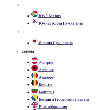
ю
ЮАР
Без виз
Южная Корея
Нужна виза
я
Япония
Нужна виза
Европа
Австрия
Албания
Андорра
Бельгия
Болгария
Босния и Герцеговина
Без виз
Великобритания