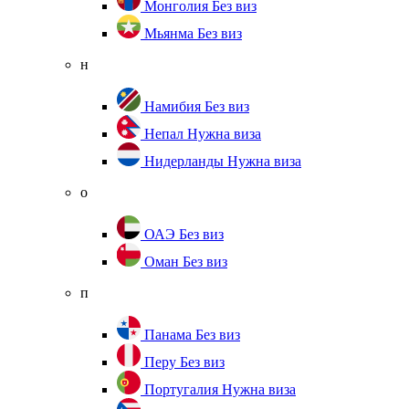
Монголия
Без виз
Мьянма
Без виз
н
Намибия
Без виз
Непал
Нужна виза
Нидерланды
Нужна виза
о
ОАЭ
Без виз
Оман
Без виз
п
Панама
Без виз
Перу
Без виз
Португалия
Нужна виза