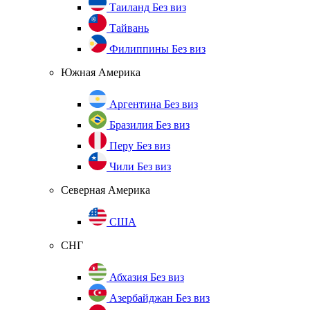
Таиланд
Без виз
Тайвань
Филиппины
Без виз
Южная Америка
Аргентина
Без виз
Бразилия
Без виз
Перу
Без виз
Чили
Без виз
Северная Америка
США
СНГ
Абхазия
Без виз
Азербайджан
Без виз