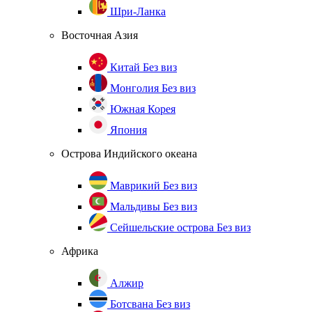
Шри-Ланка
Восточная Азия
Китай
Без виз
Монголия
Без виз
Южная Корея
Япония
Острова Индийского океана
Маврикий
Без виз
Мальдивы
Без виз
Сейшельские острова
Без виз
Африка
Алжир
Ботсвана
Без виз