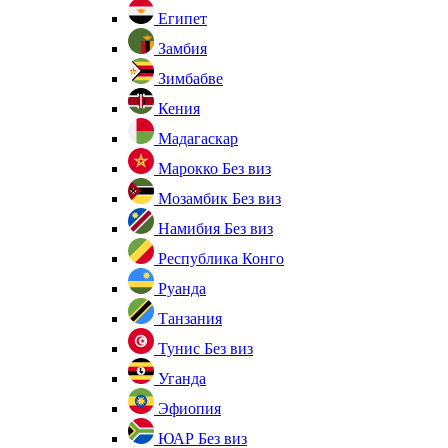
Египет
Замбия
Зимбабве
Кения
Мадагаскар
Марокко
Без виз
Мозамбик
Без виз
Намибия
Без виз
Республика Конго
Руанда
Танзания
Тунис
Без виз
Уганда
Эфиопия
ЮАР
Без виз