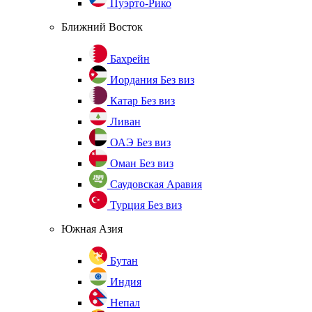
Пуэрто-Рико
Ближний Восток
Бахрейн
Иордания
Без виз
Катар
Без виз
Ливан
ОАЭ
Без виз
Оман
Без виз
Саудовская Аравия
Турция
Без виз
Южная Азия
Бутан
Индия
Непал