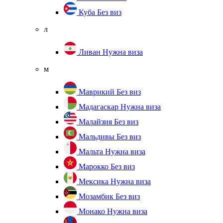
Куба
Без виз
л
Ливан
Нужна виза
м
Маврикий
Без виз
Мадагаскар
Нужна виза
Малайзия
Без виз
Мальдивы
Без виз
Мальта
Нужна виза
Марокко
Без виз
Мексика
Нужна виза
Мозамбик
Без виз
Монако
Нужна виза