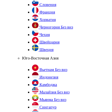
Словения
Франция
Хорватия
Черногория
Без виз
Чехия
Швейцария
Швеция
Юго-Восточная Азия
Вьетнам
Без виз
Индонезия
Камбоджа
Малайзия
Без виз
Мьянма
Без виз
Сингапур