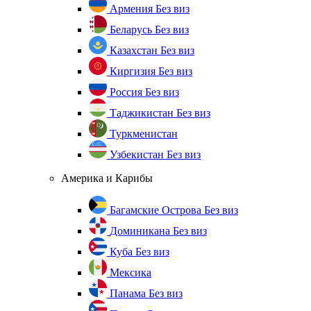
Армения
Без виз
Беларусь
Без виз
Казахстан
Без виз
Киргизия
Без виз
Россия
Без виз
Таджикистан
Без виз
Туркменистан
Узбекистан
Без виз
Америка и Карибы
Багамские Острова
Без виз
Доминикана
Без виз
Куба
Без виз
Мексика
Панама
Без виз