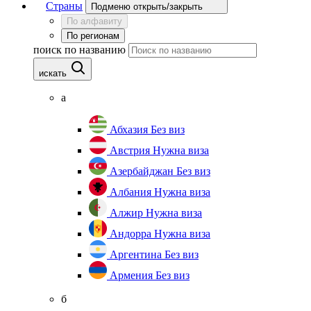
Страны
Подменю открыть/закрыть
По алфавиту
По регионам
поиск по названию
искать
а
Абхазия
Без виз
Австрия
Нужна виза
Азербайджан
Без виз
Албания
Нужна виза
Алжир
Нужна виза
Андорра
Нужна виза
Аргентина
Без виз
Армения
Без виз
б