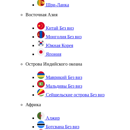
Шри-Ланка
Восточная Азия
Китай
Без виз
Монголия
Без виз
Южная Корея
Япония
Острова Индийского океана
Маврикий
Без виз
Мальдивы
Без виз
Сейшельские острова
Без виз
Африка
Алжир
Ботсвана
Без виз