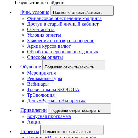
Результатов не найдено
Фин. условия
Подменю открыть/закрыть
Финансовое обеспечение холдинга
Доступ в старый личный кабинет
Отчет агента
Условия оплаты
Заявления на возврат и перенос
Архив курсов валют
Обработка персональных данных
Способы оплаты
Обучение
Подменю открыть/закрыть
Мероприятия
Рекламные туры
Вебинары
Тревел-школа SEQUOIA
ТрЭволюция
День «Русского Экспресса»
Привилегии
Подменю открыть/закрыть
Бонусная программа
Акции
Проекты
Подменю открыть/закрыть
Премия «Маэстро путешествий»