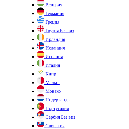
Венгрия
Германия
Греция
Грузия
Без виз
Ирландия
Исландия
Испания
Италия
Кипр
Мальта
Монако
Нидерланды
Португалия
Сербия
Без виз
Словакия