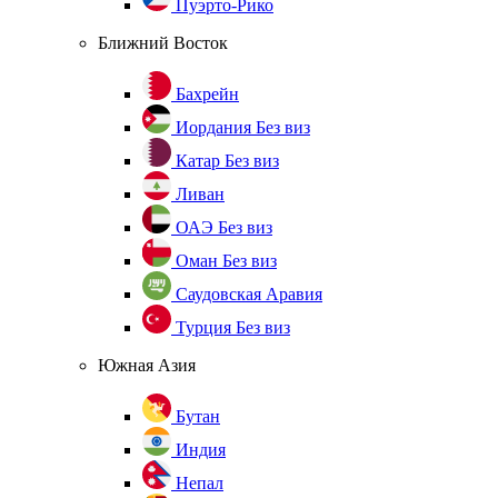
Пуэрто-Рико
Ближний Восток
Бахрейн
Иордания
Без виз
Катар
Без виз
Ливан
ОАЭ
Без виз
Оман
Без виз
Саудовская Аравия
Турция
Без виз
Южная Азия
Бутан
Индия
Непал