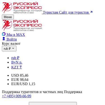
Туристам
Сайт для туристов
Меню
Мы в MAX
Войти
Курс валют
rub ₽
rub ₽
ByN р.
KZT ₸
USD
85,46
EUR
98,64
EUR/USD
1,15
Поддержка турагентов и частных лиц
Поддержка
+7 (495) 009-66-99