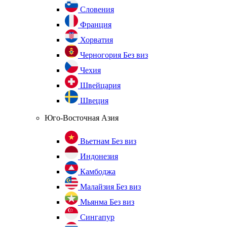
Словения
Франция
Хорватия
Черногория
Без виз
Чехия
Швейцария
Швеция
Юго-Восточная Азия
Вьетнам
Без виз
Индонезия
Камбоджа
Малайзия
Без виз
Мьянма
Без виз
Сингапур