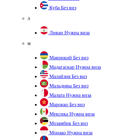
Куба
Без виз
л
Ливан
Нужна виза
м
Маврикий
Без виз
Мадагаскар
Нужна виза
Малайзия
Без виз
Мальдивы
Без виз
Мальта
Нужна виза
Марокко
Без виз
Мексика
Нужна виза
Мозамбик
Без виз
Монако
Нужна виза