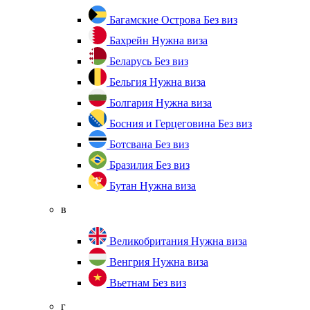
Багамские Острова
Без виз
Бахрейн
Нужна виза
Беларусь
Без виз
Бельгия
Нужна виза
Болгария
Нужна виза
Босния и Герцеговина
Без виз
Ботсвана
Без виз
Бразилия
Без виз
Бутан
Нужна виза
в
Великобритания
Нужна виза
Венгрия
Нужна виза
Вьетнам
Без виз
г