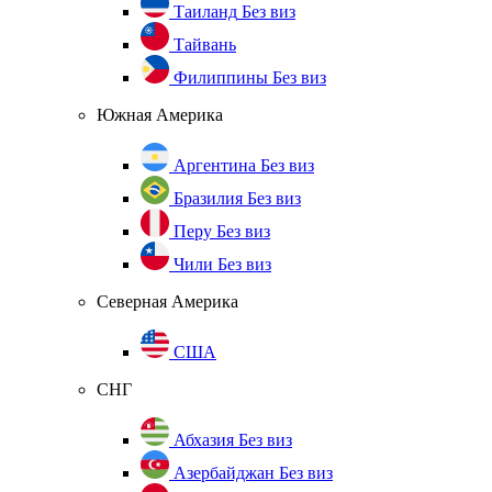
Таиланд
Без виз
Тайвань
Филиппины
Без виз
Южная Америка
Аргентина
Без виз
Бразилия
Без виз
Перу
Без виз
Чили
Без виз
Северная Америка
США
СНГ
Абхазия
Без виз
Азербайджан
Без виз