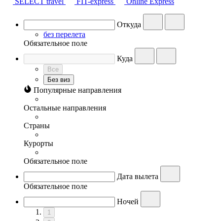
SELECT travel
FIT-express
Online Express
Откуда
без перелета
Обязательное поле
Куда
Все
Без виз
Популярные направления
Остальные направления
Страны
Курорты
Обязательное поле
Дата вылета
Обязательное поле
Ночей
1