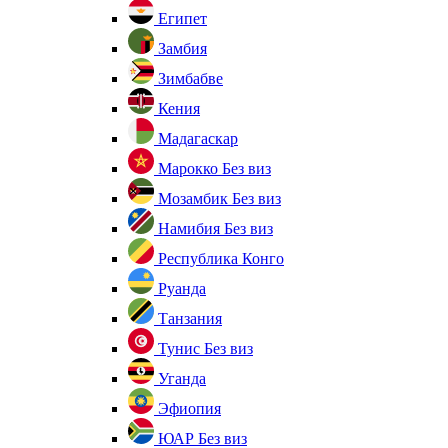
Египет
Замбия
Зимбабве
Кения
Мадагаскар
Марокко
Без виз
Мозамбик
Без виз
Намибия
Без виз
Республика Конго
Руанда
Танзания
Тунис
Без виз
Уганда
Эфиопия
ЮАР
Без виз