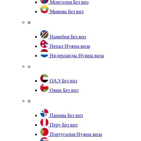
Монголия
Без виз
Мьянма
Без виз
н
Намибия
Без виз
Непал
Нужна виза
Нидерланды
Нужна виза
о
ОАЭ
Без виз
Оман
Без виз
п
Панама
Без виз
Перу
Без виз
Португалия
Нужна виза