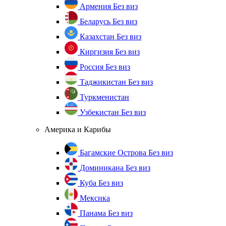
Армения
Без виз
Беларусь
Без виз
Казахстан
Без виз
Киргизия
Без виз
Россия
Без виз
Таджикистан
Без виз
Туркменистан
Узбекистан
Без виз
Америка и Карибы
Багамские Острова
Без виз
Доминикана
Без виз
Куба
Без виз
Мексика
Панама
Без виз