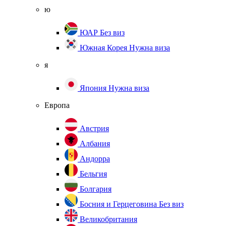
ю
ЮАР
Без виз
Южная Корея
Нужна виза
я
Япония
Нужна виза
Европа
Австрия
Албания
Андорра
Бельгия
Болгария
Босния и Герцеговина
Без виз
Великобритания