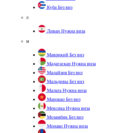
Куба
Без виз
л
Ливан
Нужна виза
м
Маврикий
Без виз
Мадагаскар
Нужна виза
Малайзия
Без виз
Мальдивы
Без виз
Мальта
Нужна виза
Марокко
Без виз
Мексика
Нужна виза
Мозамбик
Без виз
Монако
Нужна виза