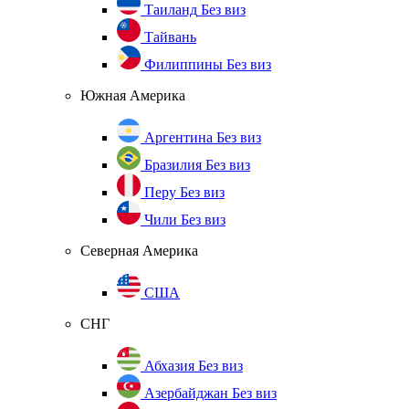
Таиланд
Без виз
Тайвань
Филиппины
Без виз
Южная Америка
Аргентина
Без виз
Бразилия
Без виз
Перу
Без виз
Чили
Без виз
Северная Америка
США
СНГ
Абхазия
Без виз
Азербайджан
Без виз