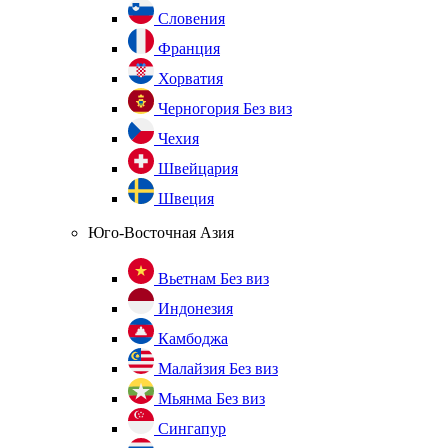
Словения
Франция
Хорватия
Черногория
Без виз
Чехия
Швейцария
Швеция
Юго-Восточная Азия
Вьетнам
Без виз
Индонезия
Камбоджа
Малайзия
Без виз
Мьянма
Без виз
Сингапур