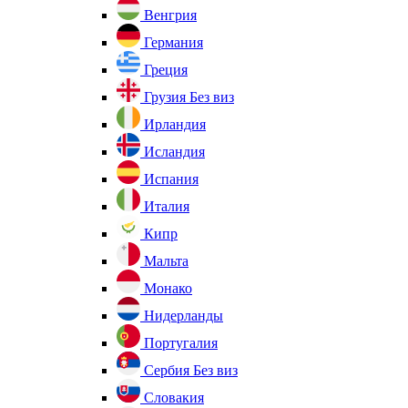
Венгрия
Германия
Греция
Грузия
Без виз
Ирландия
Исландия
Испания
Италия
Кипр
Мальта
Монако
Нидерланды
Португалия
Сербия
Без виз
Словакия