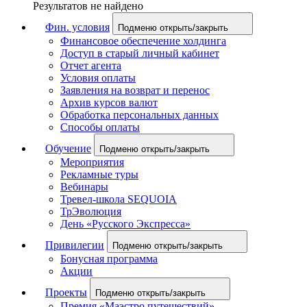
Результатов не найдено
Фин. условия
Подменю открыть/закрыть
Финансовое обеспечение холдинга
Доступ в старый личный кабинет
Отчет агента
Условия оплаты
Заявления на возврат и перенос
Архив курсов валют
Обработка персональных данных
Способы оплаты
Обучение
Подменю открыть/закрыть
Мероприятия
Рекламные туры
Вебинары
Тревел-школа SEQUOIA
ТрЭволюция
День «Русского Экспресса»
Привилегии
Подменю открыть/закрыть
Бонусная программа
Акции
Проекты
Подменю открыть/закрыть
Премия «Маэстро путешествий»