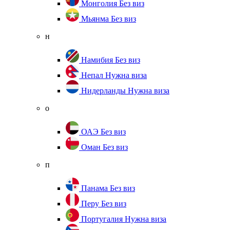
Монголия
Без виз
Мьянма
Без виз
н
Намибия
Без виз
Непал
Нужна виза
Нидерланды
Нужна виза
о
ОАЭ
Без виз
Оман
Без виз
п
Панама
Без виз
Перу
Без виз
Португалия
Нужна виза