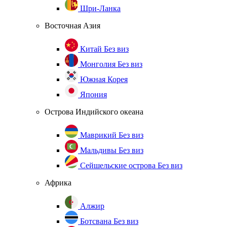
Шри-Ланка
Восточная Азия
Китай
Без виз
Монголия
Без виз
Южная Корея
Япония
Острова Индийского океана
Маврикий
Без виз
Мальдивы
Без виз
Сейшельские острова
Без виз
Африка
Алжир
Ботсвана
Без виз