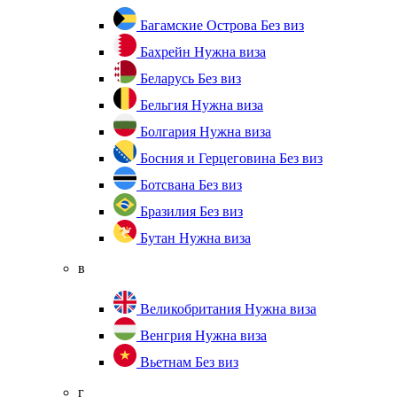
Багамские Острова
Без виз
Бахрейн
Нужна виза
Беларусь
Без виз
Бельгия
Нужна виза
Болгария
Нужна виза
Босния и Герцеговина
Без виз
Ботсвана
Без виз
Бразилия
Без виз
Бутан
Нужна виза
в
Великобритания
Нужна виза
Венгрия
Нужна виза
Вьетнам
Без виз
г