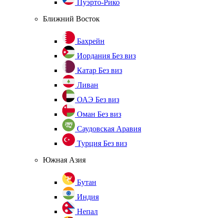
Пуэрто-Рико
Ближний Восток
Бахрейн
Иордания
Без виз
Катар
Без виз
Ливан
ОАЭ
Без виз
Оман
Без виз
Саудовская Аравия
Турция
Без виз
Южная Азия
Бутан
Индия
Непал