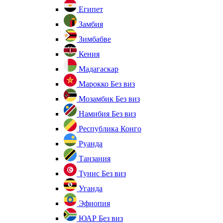
Египет
Замбия
Зимбабве
Кения
Мадагаскар
Марокко
Без виз
Мозамбик
Без виз
Намибия
Без виз
Республика Конго
Руанда
Танзания
Тунис
Без виз
Уганда
Эфиопия
ЮАР
Без виз