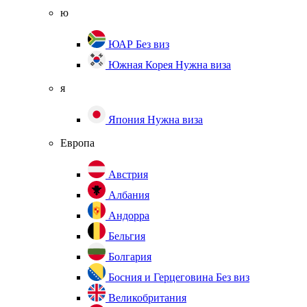
ю
ЮАР
Без виз
Южная Корея
Нужна виза
я
Япония
Нужна виза
Европа
Австрия
Албания
Андорра
Бельгия
Болгария
Босния и Герцеговина
Без виз
Великобритания