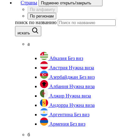
Страны
Подменю открыть/закрыть
По алфавиту
По регионам
поиск по названию
искать
а
Абхазия
Без виз
Австрия
Нужна виза
Азербайджан
Без виз
Албания
Нужна виза
Алжир
Нужна виза
Андорра
Нужна виза
Аргентина
Без виз
Армения
Без виз
б