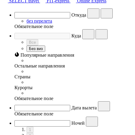
SELECT travel
FIT-express
Online Express
Откуда
без перелета
Обязательное поле
Куда
Все
Без виз
Популярные направления
Остальные направления
Страны
Курорты
Обязательное поле
Дата вылета
Обязательное поле
Ночей
1