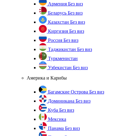
Армения
Без виз
Беларусь
Без виз
Казахстан
Без виз
Киргизия
Без виз
Россия
Без виз
Таджикистан
Без виз
Туркменистан
Узбекистан
Без виз
Америка и Карибы
Багамские Острова
Без виз
Доминикана
Без виз
Куба
Без виз
Мексика
Панама
Без виз