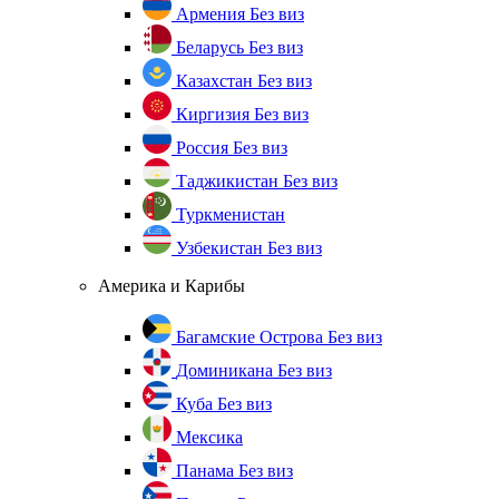
Армения
Без виз
Беларусь
Без виз
Казахстан
Без виз
Киргизия
Без виз
Россия
Без виз
Таджикистан
Без виз
Туркменистан
Узбекистан
Без виз
Америка и Карибы
Багамские Острова
Без виз
Доминикана
Без виз
Куба
Без виз
Мексика
Панама
Без виз