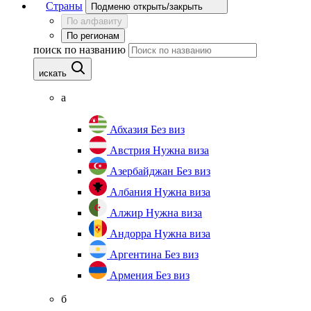
Страны
Подменю открыть/закрыть
По алфавиту
По регионам
поиск по названию
искать
а
Абхазия
Без виз
Австрия
Нужна виза
Азербайджан
Без виз
Албания
Нужна виза
Алжир
Нужна виза
Андорра
Нужна виза
Аргентина
Без виз
Армения
Без виз
б