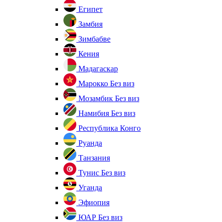
Египет
Замбия
Зимбабве
Кения
Мадагаскар
Марокко
Без виз
Мозамбик
Без виз
Намибия
Без виз
Республика Конго
Руанда
Танзания
Тунис
Без виз
Уганда
Эфиопия
ЮАР
Без виз