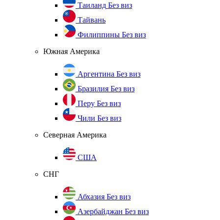
Таиланд
Без виз
Тайвань
Филиппины
Без виз
Южная Америка
Аргентина
Без виз
Бразилия
Без виз
Перу
Без виз
Чили
Без виз
Северная Америка
США
СНГ
Абхазия
Без виз
Азербайджан
Без виз