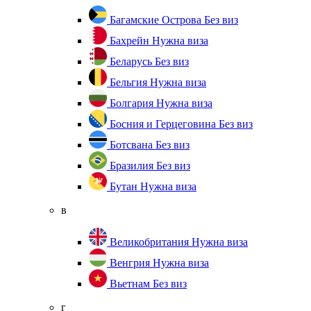
Багамские Острова
Без виз
Бахрейн
Нужна виза
Беларусь
Без виз
Бельгия
Нужна виза
Болгария
Нужна виза
Босния и Герцеговина
Без виз
Ботсвана
Без виз
Бразилия
Без виз
Бутан
Нужна виза
в
Великобритания
Нужна виза
Венгрия
Нужна виза
Вьетнам
Без виз
г