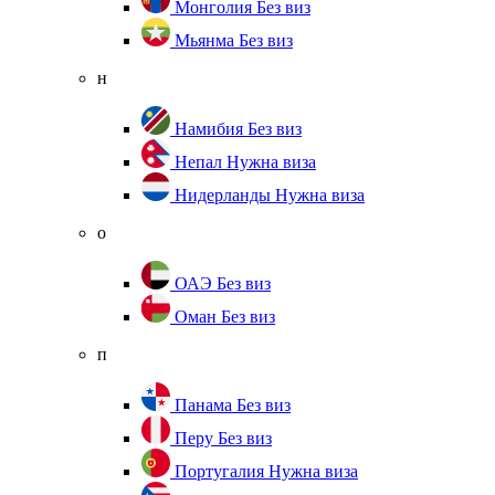
Монголия
Без виз
Мьянма
Без виз
н
Намибия
Без виз
Непал
Нужна виза
Нидерланды
Нужна виза
о
ОАЭ
Без виз
Оман
Без виз
п
Панама
Без виз
Перу
Без виз
Португалия
Нужна виза