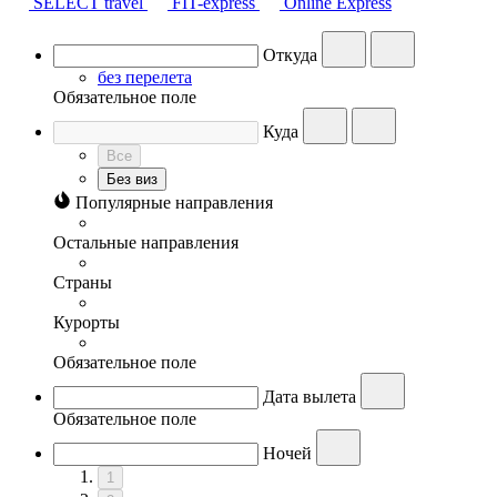
SELECT travel
FIT-express
Online Express
Откуда
без перелета
Обязательное поле
Куда
Все
Без виз
Популярные направления
Остальные направления
Страны
Курорты
Обязательное поле
Дата вылета
Обязательное поле
Ночей
1