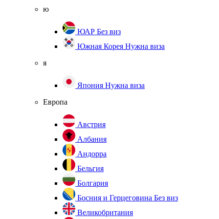
ю
ЮАР
Без виз
Южная Корея
Нужна виза
я
Япония
Нужна виза
Европа
Австрия
Албания
Андорра
Бельгия
Болгария
Босния и Герцеговина
Без виз
Великобритания