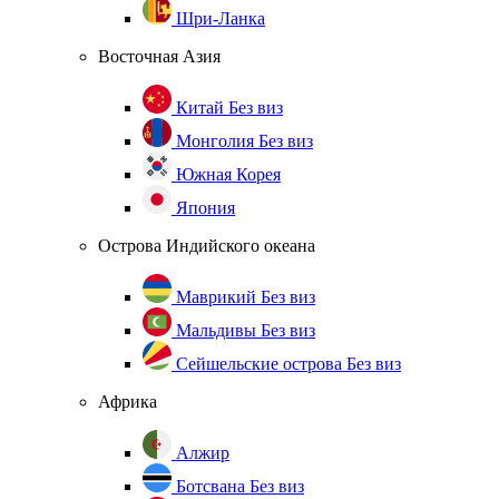
Шри-Ланка
Восточная Азия
Китай
Без виз
Монголия
Без виз
Южная Корея
Япония
Острова Индийского океана
Маврикий
Без виз
Мальдивы
Без виз
Сейшельские острова
Без виз
Африка
Алжир
Ботсвана
Без виз