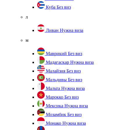
Куба
Без виз
л
Ливан
Нужна виза
м
Маврикий
Без виз
Мадагаскар
Нужна виза
Малайзия
Без виз
Мальдивы
Без виз
Мальта
Нужна виза
Марокко
Без виз
Мексика
Нужна виза
Мозамбик
Без виз
Монако
Нужна виза