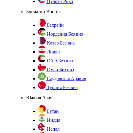
Пуэрто-Рико
Ближний Восток
Бахрейн
Иордания
Без виз
Катар
Без виз
Ливан
ОАЭ
Без виз
Оман
Без виз
Саудовская Аравия
Турция
Без виз
Южная Азия
Бутан
Индия
Непал