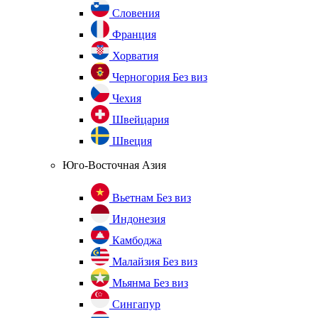
Словения
Франция
Хорватия
Черногория
Без виз
Чехия
Швейцария
Швеция
Юго-Восточная Азия
Вьетнам
Без виз
Индонезия
Камбоджа
Малайзия
Без виз
Мьянма
Без виз
Сингапур