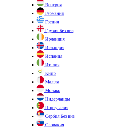
Венгрия
Германия
Греция
Грузия
Без виз
Ирландия
Исландия
Испания
Италия
Кипр
Мальта
Монако
Нидерланды
Португалия
Сербия
Без виз
Словакия