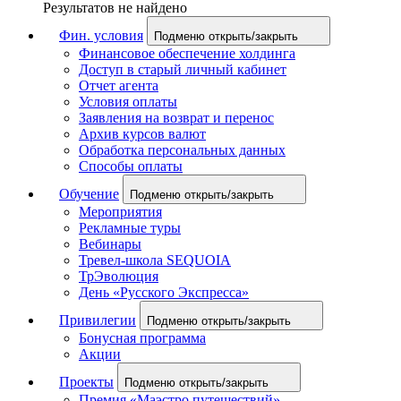
Результатов не найдено
Фин. условия
Подменю открыть/закрыть
Финансовое обеспечение холдинга
Доступ в старый личный кабинет
Отчет агента
Условия оплаты
Заявления на возврат и перенос
Архив курсов валют
Обработка персональных данных
Способы оплаты
Обучение
Подменю открыть/закрыть
Мероприятия
Рекламные туры
Вебинары
Тревел-школа SEQUOIA
ТрЭволюция
День «Русского Экспресса»
Привилегии
Подменю открыть/закрыть
Бонусная программа
Акции
Проекты
Подменю открыть/закрыть
Премия «Маэстро путешествий»