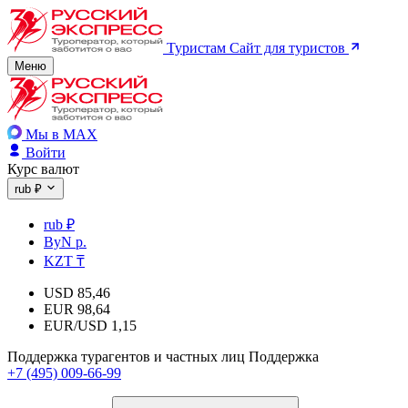
Туристам
Сайт для туристов
Меню
Мы в MAX
Войти
Курс валют
rub ₽
rub ₽
ByN р.
KZT ₸
USD
85,46
EUR
98,64
EUR/USD
1,15
Поддержка турагентов и частных лиц
Поддержка
+7 (495) 009-66-99