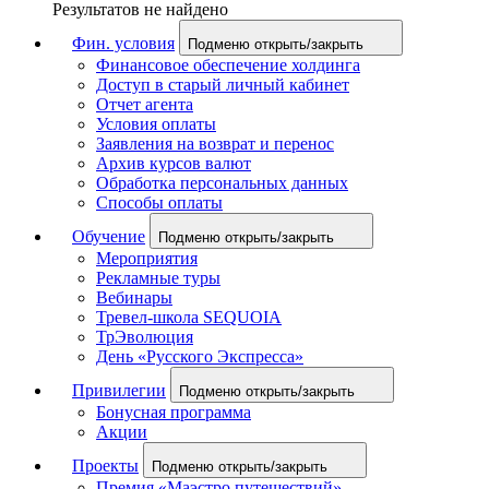
Результатов не найдено
Фин. условия
Подменю открыть/закрыть
Финансовое обеспечение холдинга
Доступ в старый личный кабинет
Отчет агента
Условия оплаты
Заявления на возврат и перенос
Архив курсов валют
Обработка персональных данных
Способы оплаты
Обучение
Подменю открыть/закрыть
Мероприятия
Рекламные туры
Вебинары
Тревел-школа SEQUOIA
ТрЭволюция
День «Русского Экспресса»
Привилегии
Подменю открыть/закрыть
Бонусная программа
Акции
Проекты
Подменю открыть/закрыть
Премия «Маэстро путешествий»