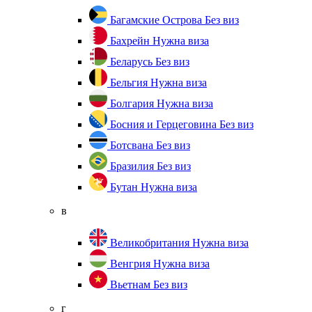
Багамские Острова
Без виз
Бахрейн
Нужна виза
Беларусь
Без виз
Бельгия
Нужна виза
Болгария
Нужна виза
Босния и Герцеговина
Без виз
Ботсвана
Без виз
Бразилия
Без виз
Бутан
Нужна виза
в
Великобритания
Нужна виза
Венгрия
Нужна виза
Вьетнам
Без виз
г