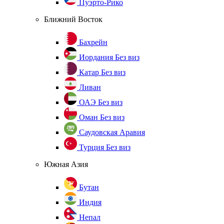
Пуэрто-Рико
Ближний Восток
Бахрейн
Иордания
Без виз
Катар
Без виз
Ливан
ОАЭ
Без виз
Оман
Без виз
Саудовская Аравия
Турция
Без виз
Южная Азия
Бутан
Индия
Непал