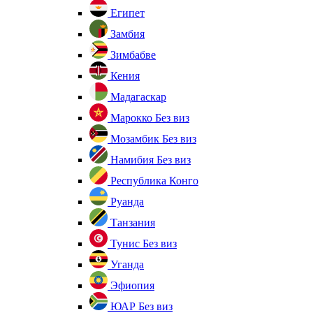
Египет
Замбия
Зимбабве
Кения
Мадагаскар
Марокко
Без виз
Мозамбик
Без виз
Намибия
Без виз
Республика Конго
Руанда
Танзания
Тунис
Без виз
Уганда
Эфиопия
ЮАР
Без виз