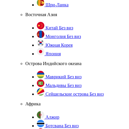
Шри-Ланка
Восточная Азия
Китай
Без виз
Монголия
Без виз
Южная Корея
Япония
Острова Индийского океана
Маврикий
Без виз
Мальдивы
Без виз
Сейшельские острова
Без виз
Африка
Алжир
Ботсвана
Без виз