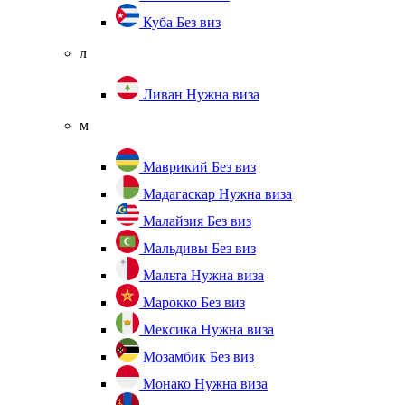
Куба
Без виз
л
Ливан
Нужна виза
м
Маврикий
Без виз
Мадагаскар
Нужна виза
Малайзия
Без виз
Мальдивы
Без виз
Мальта
Нужна виза
Марокко
Без виз
Мексика
Нужна виза
Мозамбик
Без виз
Монако
Нужна виза