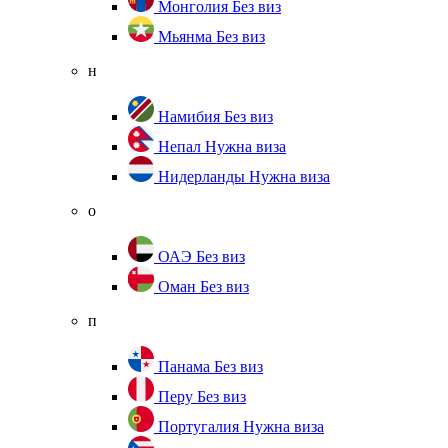
Монголия
Без виз
Мьянма
Без виз
н
Намибия
Без виз
Непал
Нужна виза
Нидерланды
Нужна виза
о
ОАЭ
Без виз
Оман
Без виз
п
Панама
Без виз
Перу
Без виз
Португалия
Нужна виза