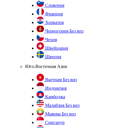
Словения
Франция
Хорватия
Черногория
Без виз
Чехия
Швейцария
Швеция
Юго-Восточная Азия
Вьетнам
Без виз
Индонезия
Камбоджа
Малайзия
Без виз
Мьянма
Без виз
Сингапур