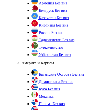
Армения
Без виз
Беларусь
Без виз
Казахстан
Без виз
Киргизия
Без виз
Россия
Без виз
Таджикистан
Без виз
Туркменистан
Узбекистан
Без виз
Америка и Карибы
Багамские Острова
Без виз
Доминикана
Без виз
Куба
Без виз
Мексика
Панама
Без виз