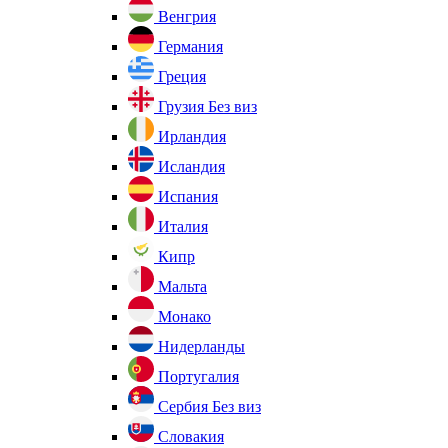
Венгрия
Германия
Греция
Грузия
Без виз
Ирландия
Исландия
Испания
Италия
Кипр
Мальта
Монако
Нидерланды
Португалия
Сербия
Без виз
Словакия