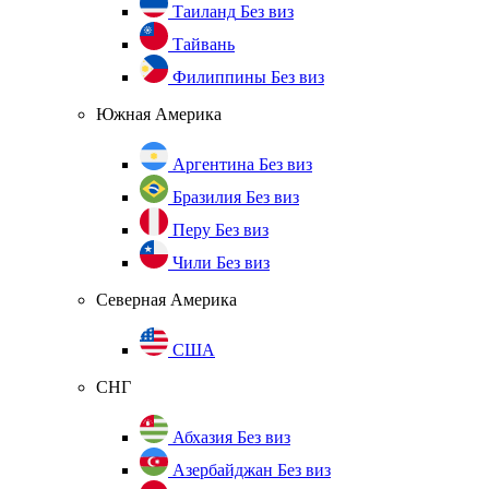
Таиланд
Без виз
Тайвань
Филиппины
Без виз
Южная Америка
Аргентина
Без виз
Бразилия
Без виз
Перу
Без виз
Чили
Без виз
Северная Америка
США
СНГ
Абхазия
Без виз
Азербайджан
Без виз