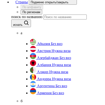
Страны
Подменю открыть/закрыть
По алфавиту
По регионам
поиск по названию
искать
а
Абхазия
Без виз
Австрия
Нужна виза
Азербайджан
Без виз
Албания
Нужна виза
Алжир
Нужна виза
Андорра
Нужна виза
Аргентина
Без виз
Армения
Без виз
б