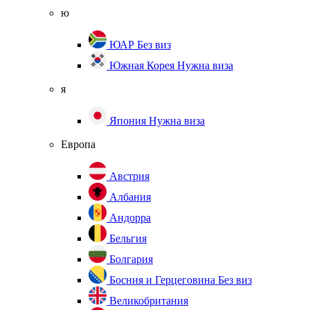
ю
ЮАР
Без виз
Южная Корея
Нужна виза
я
Япония
Нужна виза
Европа
Австрия
Албания
Андорра
Бельгия
Болгария
Босния и Герцеговина
Без виз
Великобритания