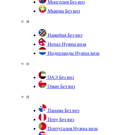
Монголия
Без виз
Мьянма
Без виз
н
Намибия
Без виз
Непал
Нужна виза
Нидерланды
Нужна виза
о
ОАЭ
Без виз
Оман
Без виз
п
Панама
Без виз
Перу
Без виз
Португалия
Нужна виза