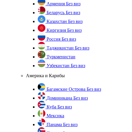
Армения
Без виз
Беларусь
Без виз
Казахстан
Без виз
Киргизия
Без виз
Россия
Без виз
Таджикистан
Без виз
Туркменистан
Узбекистан
Без виз
Америка и Карибы
Багамские Острова
Без виз
Доминикана
Без виз
Куба
Без виз
Мексика
Панама
Без виз