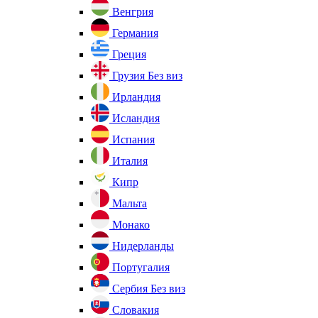
Венгрия
Германия
Греция
Грузия
Без виз
Ирландия
Исландия
Испания
Италия
Кипр
Мальта
Монако
Нидерланды
Португалия
Сербия
Без виз
Словакия