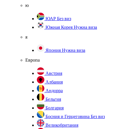
ю
ЮАР
Без виз
Южная Корея
Нужна виза
я
Япония
Нужна виза
Европа
Австрия
Албания
Андорра
Бельгия
Болгария
Босния и Герцеговина
Без виз
Великобритания