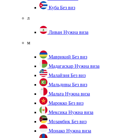
Куба
Без виз
л
Ливан
Нужна виза
м
Маврикий
Без виз
Мадагаскар
Нужна виза
Малайзия
Без виз
Мальдивы
Без виз
Мальта
Нужна виза
Марокко
Без виз
Мексика
Нужна виза
Мозамбик
Без виз
Монако
Нужна виза