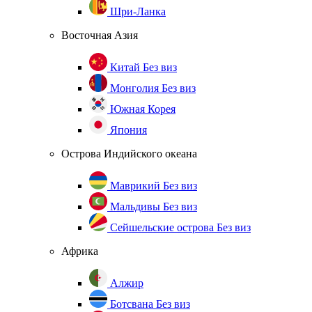
Шри-Ланка
Восточная Азия
Китай
Без виз
Монголия
Без виз
Южная Корея
Япония
Острова Индийского океана
Маврикий
Без виз
Мальдивы
Без виз
Сейшельские острова
Без виз
Африка
Алжир
Ботсвана
Без виз