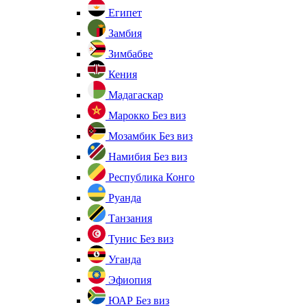
Египет
Замбия
Зимбабве
Кения
Мадагаскар
Марокко
Без виз
Мозамбик
Без виз
Намибия
Без виз
Республика Конго
Руанда
Танзания
Тунис
Без виз
Уганда
Эфиопия
ЮАР
Без виз