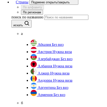
Страны
Подменю открыть/закрыть
По алфавиту
По регионам
поиск по названию
искать
а
Абхазия
Без виз
Австрия
Нужна виза
Азербайджан
Без виз
Албания
Нужна виза
Алжир
Нужна виза
Андорра
Нужна виза
Аргентина
Без виз
Армения
Без виз
б