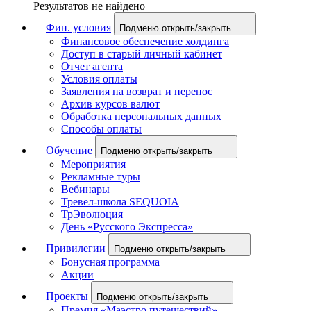
Результатов не найдено
Фин. условия
Подменю открыть/закрыть
Финансовое обеспечение холдинга
Доступ в старый личный кабинет
Отчет агента
Условия оплаты
Заявления на возврат и перенос
Архив курсов валют
Обработка персональных данных
Способы оплаты
Обучение
Подменю открыть/закрыть
Мероприятия
Рекламные туры
Вебинары
Тревел-школа SEQUOIA
ТрЭволюция
День «Русского Экспресса»
Привилегии
Подменю открыть/закрыть
Бонусная программа
Акции
Проекты
Подменю открыть/закрыть
Премия «Маэстро путешествий»