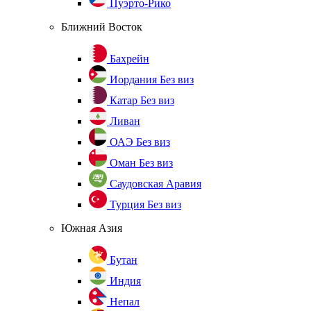
Пуэрто-Рико
Ближний Восток
Бахрейн
Иордания
Без виз
Катар
Без виз
Ливан
ОАЭ
Без виз
Оман
Без виз
Саудовская Аравия
Турция
Без виз
Южная Азия
Бутан
Индия
Непал