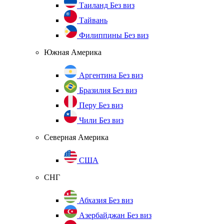
Таиланд
Без виз
Тайвань
Филиппины
Без виз
Южная Америка
Аргентина
Без виз
Бразилия
Без виз
Перу
Без виз
Чили
Без виз
Северная Америка
США
СНГ
Абхазия
Без виз
Азербайджан
Без виз