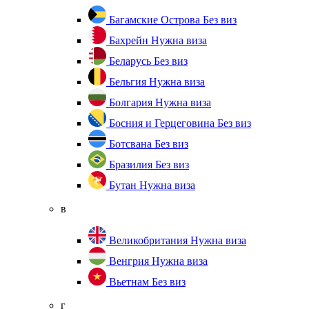
Багамские Острова
Без виз
Бахрейн
Нужна виза
Беларусь
Без виз
Бельгия
Нужна виза
Болгария
Нужна виза
Босния и Герцеговина
Без виз
Ботсвана
Без виз
Бразилия
Без виз
Бутан
Нужна виза
в
Великобритания
Нужна виза
Венгрия
Нужна виза
Вьетнам
Без виз
г