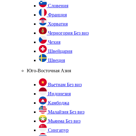
Словения
Франция
Хорватия
Черногория
Без виз
Чехия
Швейцария
Швеция
Юго-Восточная Азия
Вьетнам
Без виз
Индонезия
Камбоджа
Малайзия
Без виз
Мьянма
Без виз
Сингапур