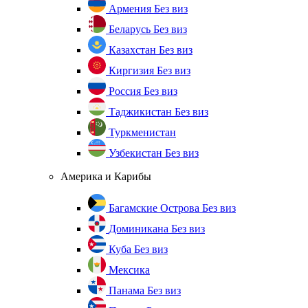
Армения
Без виз
Беларусь
Без виз
Казахстан
Без виз
Киргизия
Без виз
Россия
Без виз
Таджикистан
Без виз
Туркменистан
Узбекистан
Без виз
Америка и Карибы
Багамские Острова
Без виз
Доминикана
Без виз
Куба
Без виз
Мексика
Панама
Без виз