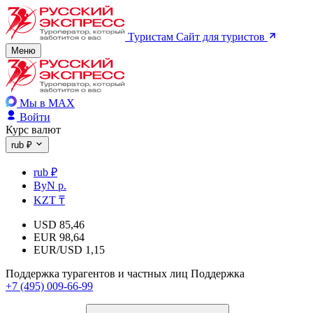
Туристам
Сайт для туристов
Меню
Мы в MAX
Войти
Курс валют
rub ₽
rub ₽
ByN р.
KZT ₸
USD
85,46
EUR
98,64
EUR/USD
1,15
Поддержка турагентов и частных лиц
Поддержка
+7 (495) 009-66-99