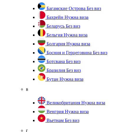
Багамские Острова
Без виз
Бахрейн
Нужна виза
Беларусь
Без виз
Бельгия
Нужна виза
Болгария
Нужна виза
Босния и Герцеговина
Без виз
Ботсвана
Без виз
Бразилия
Без виз
Бутан
Нужна виза
в
Великобритания
Нужна виза
Венгрия
Нужна виза
Вьетнам
Без виз
г