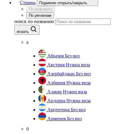
Страны
Подменю открыть/закрыть
По алфавиту
По регионам
поиск по названию
искать
а
Абхазия
Без виз
Австрия
Нужна виза
Азербайджан
Без виз
Албания
Нужна виза
Алжир
Нужна виза
Андорра
Нужна виза
Аргентина
Без виз
Армения
Без виз
б