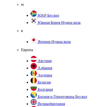
ю
ЮАР
Без виз
Южная Корея
Нужна виза
я
Япония
Нужна виза
Европа
Австрия
Албания
Андорра
Бельгия
Болгария
Босния и Герцеговина
Без виз
Великобритания