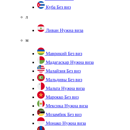
Куба
Без виз
л
Ливан
Нужна виза
м
Маврикий
Без виз
Мадагаскар
Нужна виза
Малайзия
Без виз
Мальдивы
Без виз
Мальта
Нужна виза
Марокко
Без виз
Мексика
Нужна виза
Мозамбик
Без виз
Монако
Нужна виза