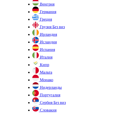
Венгрия
Германия
Греция
Грузия
Без виз
Ирландия
Исландия
Испания
Италия
Кипр
Мальта
Монако
Нидерланды
Португалия
Сербия
Без виз
Словакия