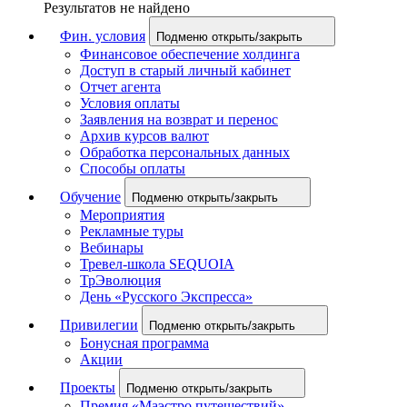
Результатов не найдено
Фин. условия
Подменю открыть/закрыть
Финансовое обеспечение холдинга
Доступ в старый личный кабинет
Отчет агента
Условия оплаты
Заявления на возврат и перенос
Архив курсов валют
Обработка персональных данных
Способы оплаты
Обучение
Подменю открыть/закрыть
Мероприятия
Рекламные туры
Вебинары
Тревел-школа SEQUOIA
ТрЭволюция
День «Русского Экспресса»
Привилегии
Подменю открыть/закрыть
Бонусная программа
Акции
Проекты
Подменю открыть/закрыть
Премия «Маэстро путешествий»