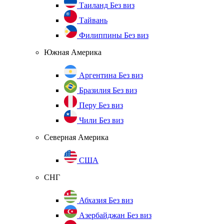
Таиланд
Без виз
Тайвань
Филиппины
Без виз
Южная Америка
Аргентина
Без виз
Бразилия
Без виз
Перу
Без виз
Чили
Без виз
Северная Америка
США
СНГ
Абхазия
Без виз
Азербайджан
Без виз