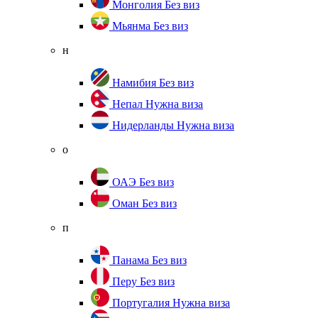
Монголия
Без виз
Мьянма
Без виз
н
Намибия
Без виз
Непал
Нужна виза
Нидерланды
Нужна виза
о
ОАЭ
Без виз
Оман
Без виз
п
Панама
Без виз
Перу
Без виз
Португалия
Нужна виза