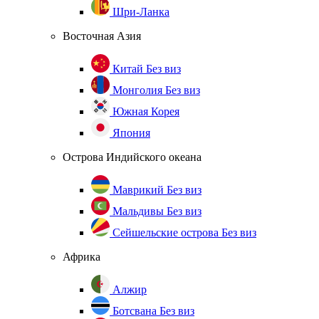
Шри-Ланка
Восточная Азия
Китай
Без виз
Монголия
Без виз
Южная Корея
Япония
Острова Индийского океана
Маврикий
Без виз
Мальдивы
Без виз
Сейшельские острова
Без виз
Африка
Алжир
Ботсвана
Без виз