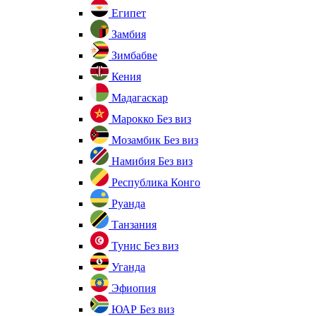
Египет
Замбия
Зимбабве
Кения
Мадагаскар
Марокко
Без виз
Мозамбик
Без виз
Намибия
Без виз
Республика Конго
Руанда
Танзания
Тунис
Без виз
Уганда
Эфиопия
ЮАР
Без виз