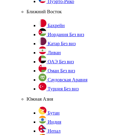
Пуэрто-Рико
Ближний Восток
Бахрейн
Иордания
Без виз
Катар
Без виз
Ливан
ОАЭ
Без виз
Оман
Без виз
Саудовская Аравия
Турция
Без виз
Южная Азия
Бутан
Индия
Непал