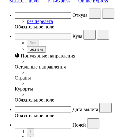
SELECT travel
FIT-express
Online Express
Откуда
без перелета
Обязательное поле
Куда
Все
Без виз
Популярные направления
Остальные направления
Страны
Курорты
Обязательное поле
Дата вылета
Обязательное поле
Ночей
1