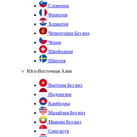
Словения
Франция
Хорватия
Черногория
Без виз
Чехия
Швейцария
Швеция
Юго-Восточная Азия
Вьетнам
Без виз
Индонезия
Камбоджа
Малайзия
Без виз
Мьянма
Без виз
Сингапур