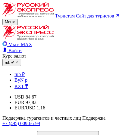
Туристам
Сайт для туристов
Меню
Мы в MAX
Войти
Курс валют
rub ₽
rub ₽
ByN р.
KZT ₸
USD
84,67
EUR
97,83
EUR/USD
1,16
Поддержка турагентов и частных лиц
Поддержка
+7 (495) 009-66-99