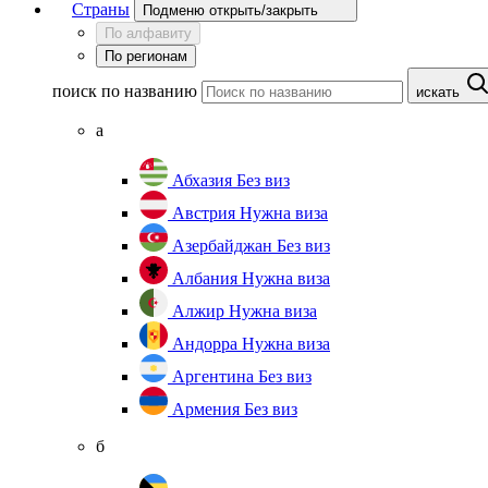
Страны
Подменю открыть/закрыть
По алфавиту
По регионам
поиск по названию
искать
а
Абхазия
Без виз
Австрия
Нужна виза
Азербайджан
Без виз
Албания
Нужна виза
Алжир
Нужна виза
Андорра
Нужна виза
Аргентина
Без виз
Армения
Без виз
б