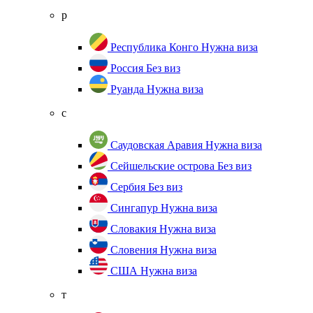
р
Республика Конго
Нужна виза
Россия
Без виз
Руанда
Нужна виза
с
Саудовская Аравия
Нужна виза
Сейшельские острова
Без виз
Сербия
Без виз
Сингапур
Нужна виза
Словакия
Нужна виза
Словения
Нужна виза
США
Нужна виза
т