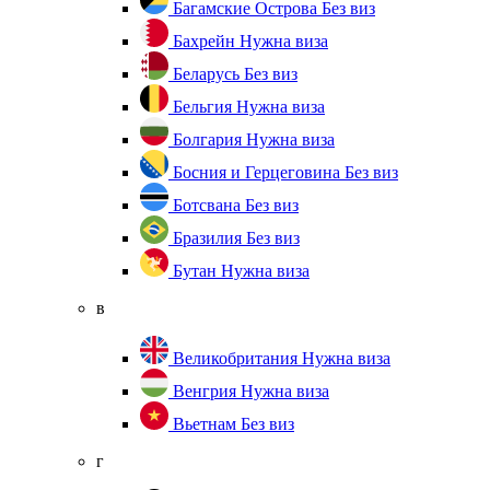
Багамские Острова
Без виз
Бахрейн
Нужна виза
Беларусь
Без виз
Бельгия
Нужна виза
Болгария
Нужна виза
Босния и Герцеговина
Без виз
Ботсвана
Без виз
Бразилия
Без виз
Бутан
Нужна виза
в
Великобритания
Нужна виза
Венгрия
Нужна виза
Вьетнам
Без виз
г