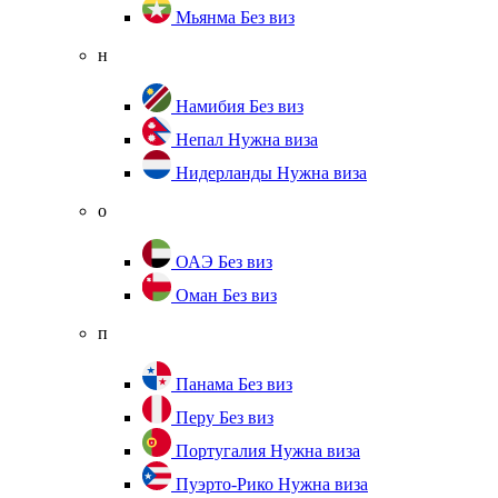
Мьянма
Без виз
н
Намибия
Без виз
Непал
Нужна виза
Нидерланды
Нужна виза
о
ОАЭ
Без виз
Оман
Без виз
п
Панама
Без виз
Перу
Без виз
Португалия
Нужна виза
Пуэрто-Рико
Нужна виза