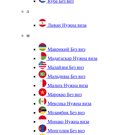
Куба
Без виз
л
Ливан
Нужна виза
м
Маврикий
Без виз
Мадагаскар
Нужна виза
Малайзия
Без виз
Мальдивы
Без виз
Мальта
Нужна виза
Марокко
Без виз
Мексика
Нужна виза
Мозамбик
Без виз
Монако
Нужна виза
Монголия
Без виз