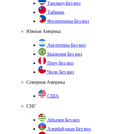
Таиланд
Без виз
Тайвань
Филиппины
Без виз
Южная Америка
Аргентина
Без виз
Бразилия
Без виз
Перу
Без виз
Чили
Без виз
Северная Америка
США
СНГ
Абхазия
Без виз
Азербайджан
Без виз