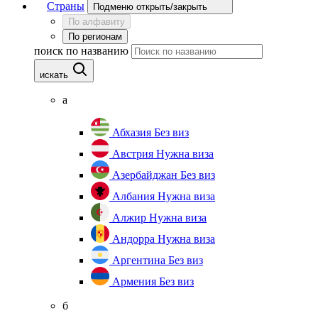
Страны
Подменю открыть/закрыть
По алфавиту
По регионам
поиск по названию
искать
а
Абхазия
Без виз
Австрия
Нужна виза
Азербайджан
Без виз
Албания
Нужна виза
Алжир
Нужна виза
Андорра
Нужна виза
Аргентина
Без виз
Армения
Без виз
б