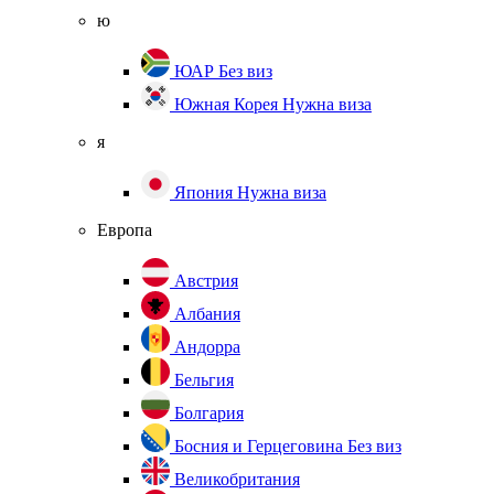
ю
ЮАР
Без виз
Южная Корея
Нужна виза
я
Япония
Нужна виза
Европа
Австрия
Албания
Андорра
Бельгия
Болгария
Босния и Герцеговина
Без виз
Великобритания