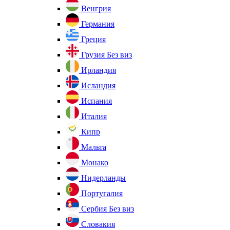
Венгрия
Германия
Греция
Грузия
Без виз
Ирландия
Исландия
Испания
Италия
Кипр
Мальта
Монако
Нидерланды
Португалия
Сербия
Без виз
Словакия