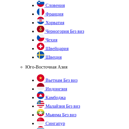
Словения
Франция
Хорватия
Черногория
Без виз
Чехия
Швейцария
Швеция
Юго-Восточная Азия
Вьетнам
Без виз
Индонезия
Камбоджа
Малайзия
Без виз
Мьянма
Без виз
Сингапур