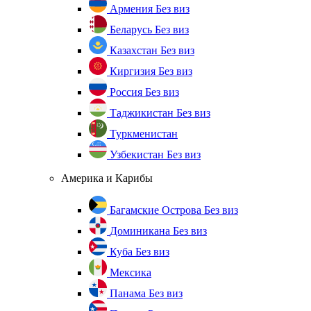
Армения
Без виз
Беларусь
Без виз
Казахстан
Без виз
Киргизия
Без виз
Россия
Без виз
Таджикистан
Без виз
Туркменистан
Узбекистан
Без виз
Америка и Карибы
Багамские Острова
Без виз
Доминикана
Без виз
Куба
Без виз
Мексика
Панама
Без виз