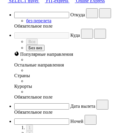
SELECT travel
FIT-express
Online Express
Откуда
без перелета
Обязательное поле
Куда
Все
Без виз
Популярные направления
Остальные направления
Страны
Курорты
Обязательное поле
Дата вылета
Обязательное поле
Ночей
1