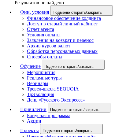
Результатов не найдено
Фин. условия
Подменю открыть/закрыть
Финансовое обеспечение холдинга
Доступ в старый личный кабинет
Отчет агента
Условия оплаты
Заявления на возврат и перенос
Архив курсов валют
Обработка персональных данных
Способы оплаты
Обучение
Подменю открыть/закрыть
Мероприятия
Рекламные туры
Вебинары
Тревел-школа SEQUOIA
ТрЭволюция
День «Русского Экспресса»
Привилегии
Подменю открыть/закрыть
Бонусная программа
Акции
Проекты
Подменю открыть/закрыть
Премия «Маэстро путешествий»