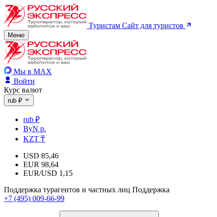
Туристам
Сайт для туристов
Меню
Мы в MAX
Войти
Курс валют
rub ₽
rub ₽
ByN р.
KZT ₸
USD
85,46
EUR
98,64
EUR/USD
1,15
Поддержка турагентов и частных лиц
Поддержка
+7 (495) 009-66-99