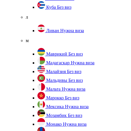
Куба
Без виз
л
Ливан
Нужна виза
м
Маврикий
Без виз
Мадагаскар
Нужна виза
Малайзия
Без виз
Мальдивы
Без виз
Мальта
Нужна виза
Марокко
Без виз
Мексика
Нужна виза
Мозамбик
Без виз
Монако
Нужна виза