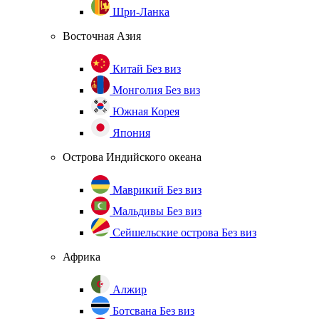
Шри-Ланка
Восточная Азия
Китай
Без виз
Монголия
Без виз
Южная Корея
Япония
Острова Индийского океана
Маврикий
Без виз
Мальдивы
Без виз
Сейшельские острова
Без виз
Африка
Алжир
Ботсвана
Без виз