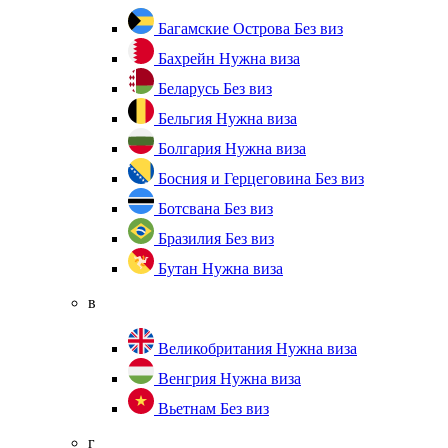
Багамские Острова
Без виз
Бахрейн
Нужна виза
Беларусь
Без виз
Бельгия
Нужна виза
Болгария
Нужна виза
Босния и Герцеговина
Без виз
Ботсвана
Без виз
Бразилия
Без виз
Бутан
Нужна виза
в
Великобритания
Нужна виза
Венгрия
Нужна виза
Вьетнам
Без виз
г