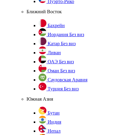
Пуэрто-Рико
Ближний Восток
Бахрейн
Иордания
Без виз
Катар
Без виз
Ливан
ОАЭ
Без виз
Оман
Без виз
Саудовская Аравия
Турция
Без виз
Южная Азия
Бутан
Индия
Непал