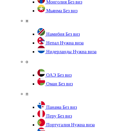
Монголия
Без виз
Мьянма
Без виз
н
Намибия
Без виз
Непал
Нужна виза
Нидерланды
Нужна виза
о
ОАЭ
Без виз
Оман
Без виз
п
Панама
Без виз
Перу
Без виз
Португалия
Нужна виза