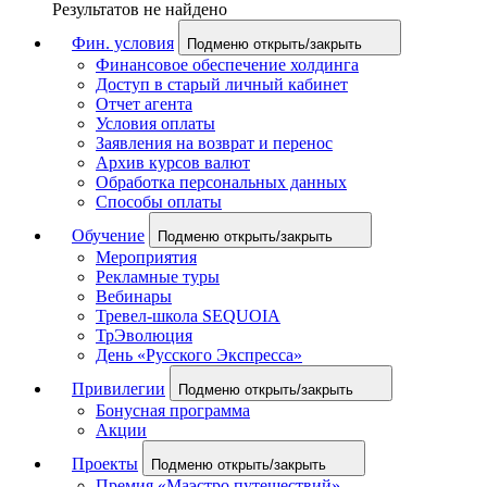
Результатов не найдено
Фин. условия
Подменю открыть/закрыть
Финансовое обеспечение холдинга
Доступ в старый личный кабинет
Отчет агента
Условия оплаты
Заявления на возврат и перенос
Архив курсов валют
Обработка персональных данных
Способы оплаты
Обучение
Подменю открыть/закрыть
Мероприятия
Рекламные туры
Вебинары
Тревел-школа SEQUOIA
ТрЭволюция
День «Русского Экспресса»
Привилегии
Подменю открыть/закрыть
Бонусная программа
Акции
Проекты
Подменю открыть/закрыть
Премия «Маэстро путешествий»