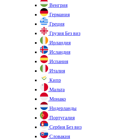
Венгрия
Германия
Греция
Грузия
Без виз
Ирландия
Исландия
Испания
Италия
Кипр
Мальта
Монако
Нидерланды
Португалия
Сербия
Без виз
Словакия