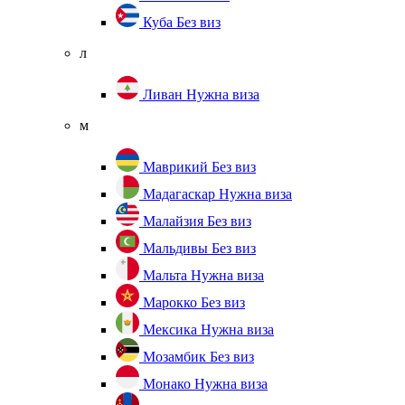
Куба
Без виз
л
Ливан
Нужна виза
м
Маврикий
Без виз
Мадагаскар
Нужна виза
Малайзия
Без виз
Мальдивы
Без виз
Мальта
Нужна виза
Марокко
Без виз
Мексика
Нужна виза
Мозамбик
Без виз
Монако
Нужна виза