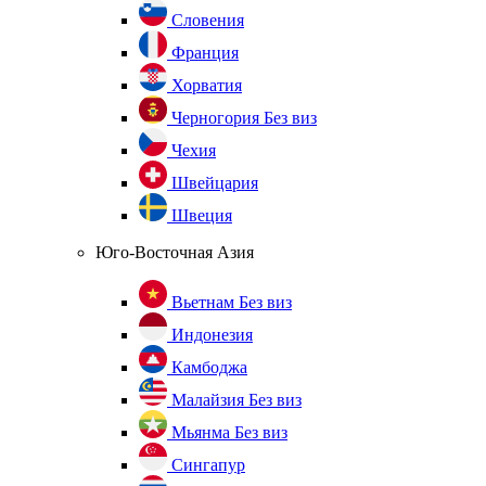
Словения
Франция
Хорватия
Черногория
Без виз
Чехия
Швейцария
Швеция
Юго-Восточная Азия
Вьетнам
Без виз
Индонезия
Камбоджа
Малайзия
Без виз
Мьянма
Без виз
Сингапур