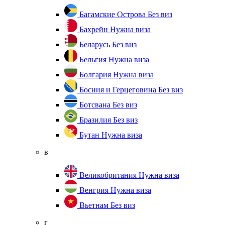
Багамские Острова
Без виз
Бахрейн
Нужна виза
Беларусь
Без виз
Бельгия
Нужна виза
Болгария
Нужна виза
Босния и Герцеговина
Без виз
Ботсвана
Без виз
Бразилия
Без виз
Бутан
Нужна виза
в
Великобритания
Нужна виза
Венгрия
Нужна виза
Вьетнам
Без виз
г