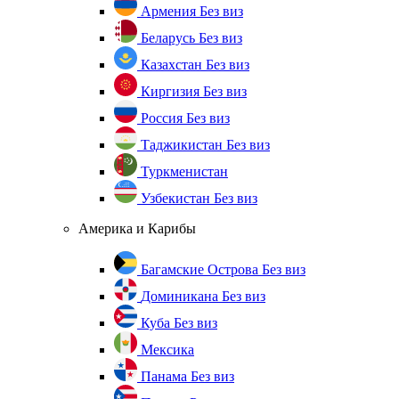
Армения
Без виз
Беларусь
Без виз
Казахстан
Без виз
Киргизия
Без виз
Россия
Без виз
Таджикистан
Без виз
Туркменистан
Узбекистан
Без виз
Америка и Карибы
Багамские Острова
Без виз
Доминикана
Без виз
Куба
Без виз
Мексика
Панама
Без виз