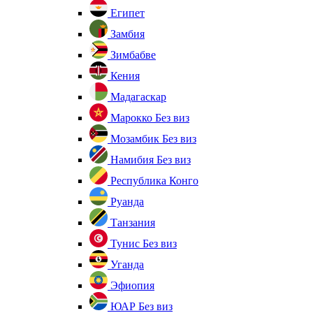
Египет
Замбия
Зимбабве
Кения
Мадагаскар
Марокко
Без виз
Мозамбик
Без виз
Намибия
Без виз
Республика Конго
Руанда
Танзания
Тунис
Без виз
Уганда
Эфиопия
ЮАР
Без виз