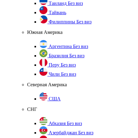
Таиланд
Без виз
Тайвань
Филиппины
Без виз
Южная Америка
Аргентина
Без виз
Бразилия
Без виз
Перу
Без виз
Чили
Без виз
Северная Америка
США
СНГ
Абхазия
Без виз
Азербайджан
Без виз