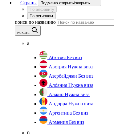
Страны
Подменю открыть/закрыть
По алфавиту
По регионам
поиск по названию
искать
а
Абхазия
Без виз
Австрия
Нужна виза
Азербайджан
Без виз
Албания
Нужна виза
Алжир
Нужна виза
Андорра
Нужна виза
Аргентина
Без виз
Армения
Без виз
б