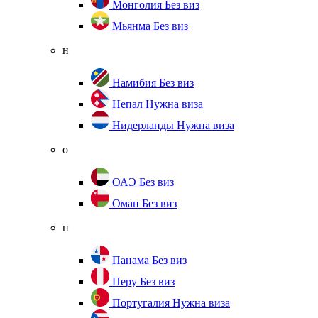
Монголия
Без виз
Мьянма
Без виз
н
Намибия
Без виз
Непал
Нужна виза
Нидерланды
Нужна виза
о
ОАЭ
Без виз
Оман
Без виз
п
Панама
Без виз
Перу
Без виз
Португалия
Нужна виза