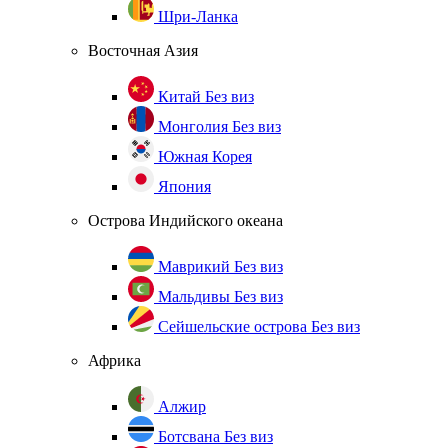
Шри-Ланка
Восточная Азия
Китай
Без виз
Монголия
Без виз
Южная Корея
Япония
Острова Индийского океана
Маврикий
Без виз
Мальдивы
Без виз
Сейшельские острова
Без виз
Африка
Алжир
Ботсвана
Без виз