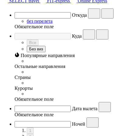
SELECT travel
FIT-express
Online Express
Откуда
без перелета
Обязательное поле
Куда
Все
Без виз
Популярные направления
Остальные направления
Страны
Курорты
Обязательное поле
Дата вылета
Обязательное поле
Ночей
1