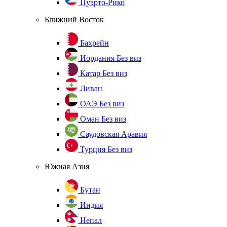
Пуэрто-Рико
Ближний Восток
Бахрейн
Иордания
Без виз
Катар
Без виз
Ливан
ОАЭ
Без виз
Оман
Без виз
Саудовская Аравия
Турция
Без виз
Южная Азия
Бутан
Индия
Непал