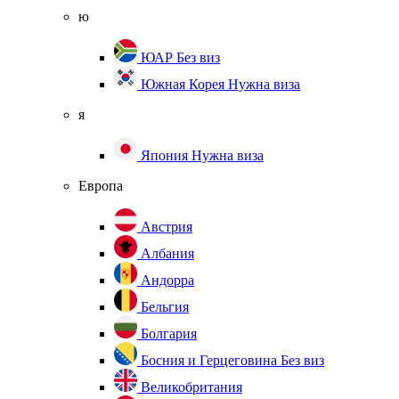
ю
ЮАР
Без виз
Южная Корея
Нужна виза
я
Япония
Нужна виза
Европа
Австрия
Албания
Андорра
Бельгия
Болгария
Босния и Герцеговина
Без виз
Великобритания