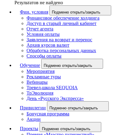
Результатов не найдено
Фин. условия
Подменю открыть/закрыть
Финансовое обеспечение холдинга
Доступ в старый личный кабинет
Отчет агента
Условия оплаты
Заявления на возврат и перенос
Архив курсов валют
Обработка персональных данных
Способы оплаты
Обучение
Подменю открыть/закрыть
Мероприятия
Рекламные туры
Вебинары
Тревел-школа SEQUOIA
ТрЭволюция
День «Русского Экспресса»
Привилегии
Подменю открыть/закрыть
Бонусная программа
Акции
Проекты
Подменю открыть/закрыть
Премия «Маэстро путешествий»