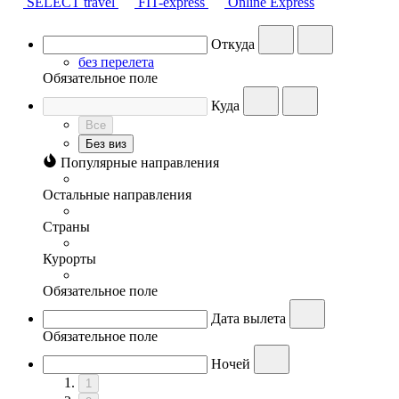
SELECT travel
FIT-express
Online Express
Откуда
без перелета
Обязательное поле
Куда
Все
Без виз
Популярные направления
Остальные направления
Страны
Курорты
Обязательное поле
Дата вылета
Обязательное поле
Ночей
1