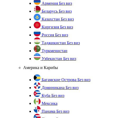
Армения
Без виз
Беларусь
Без виз
Казахстан
Без виз
Киргизия
Без виз
Россия
Без виз
Таджикистан
Без виз
Туркменистан
Узбекистан
Без виз
Америка и Карибы
Багамские Острова
Без виз
Доминикана
Без виз
Куба
Без виз
Мексика
Панама
Без виз