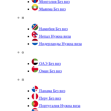
Монголия
Без виз
Мьянма
Без виз
н
Намибия
Без виз
Непал
Нужна виза
Нидерланды
Нужна виза
о
ОАЭ
Без виз
Оман
Без виз
п
Панама
Без виз
Перу
Без виз
Португалия
Нужна виза