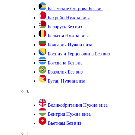
Багамские Острова
Без виз
Бахрейн
Нужна виза
Беларусь
Без виз
Бельгия
Нужна виза
Болгария
Нужна виза
Босния и Герцеговина
Без виз
Ботсвана
Без виз
Бразилия
Без виз
Бутан
Нужна виза
в
Великобритания
Нужна виза
Венгрия
Нужна виза
Вьетнам
Без виз
г