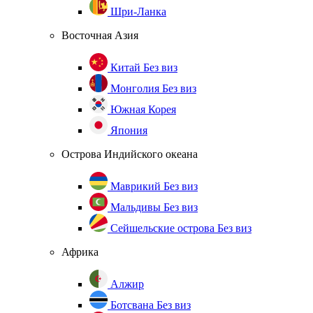
Шри-Ланка
Восточная Азия
Китай
Без виз
Монголия
Без виз
Южная Корея
Япония
Острова Индийского океана
Маврикий
Без виз
Мальдивы
Без виз
Сейшельские острова
Без виз
Африка
Алжир
Ботсвана
Без виз