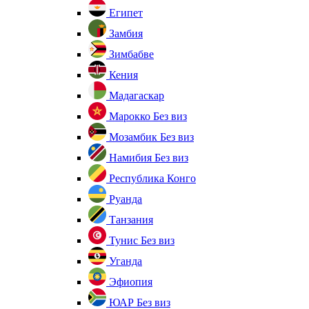
Египет
Замбия
Зимбабве
Кения
Мадагаскар
Марокко
Без виз
Мозамбик
Без виз
Намибия
Без виз
Республика Конго
Руанда
Танзания
Тунис
Без виз
Уганда
Эфиопия
ЮАР
Без виз