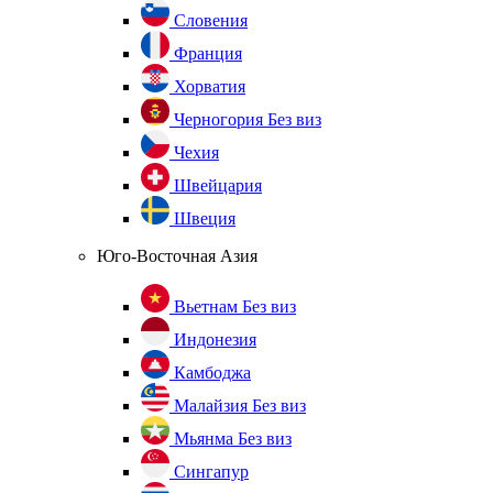
Словения
Франция
Хорватия
Черногория
Без виз
Чехия
Швейцария
Швеция
Юго-Восточная Азия
Вьетнам
Без виз
Индонезия
Камбоджа
Малайзия
Без виз
Мьянма
Без виз
Сингапур