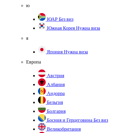
ю
ЮАР
Без виз
Южная Корея
Нужна виза
я
Япония
Нужна виза
Европа
Австрия
Албания
Андорра
Бельгия
Болгария
Босния и Герцеговина
Без виз
Великобритания