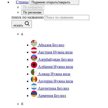
Страны
Подменю открыть/закрыть
По алфавиту
По регионам
поиск по названию
искать
а
Абхазия
Без виз
Австрия
Нужна виза
Азербайджан
Без виз
Албания
Нужна виза
Алжир
Нужна виза
Андорра
Нужна виза
Аргентина
Без виз
Армения
Без виз
б