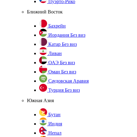
Пуэрто-Рико
Ближний Восток
Бахрейн
Иордания
Без виз
Катар
Без виз
Ливан
ОАЭ
Без виз
Оман
Без виз
Саудовская Аравия
Турция
Без виз
Южная Азия
Бутан
Индия
Непал