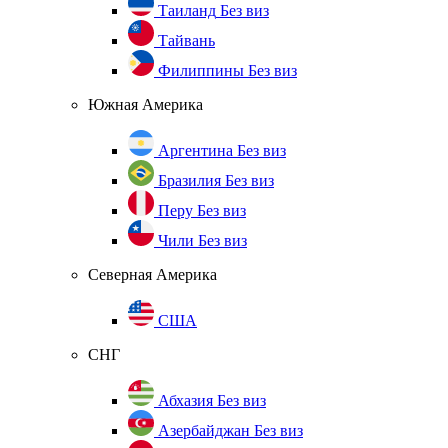
Таиланд
Без виз
Тайвань
Филиппины
Без виз
Южная Америка
Аргентина
Без виз
Бразилия
Без виз
Перу
Без виз
Чили
Без виз
Северная Америка
США
СНГ
Абхазия
Без виз
Азербайджан
Без виз