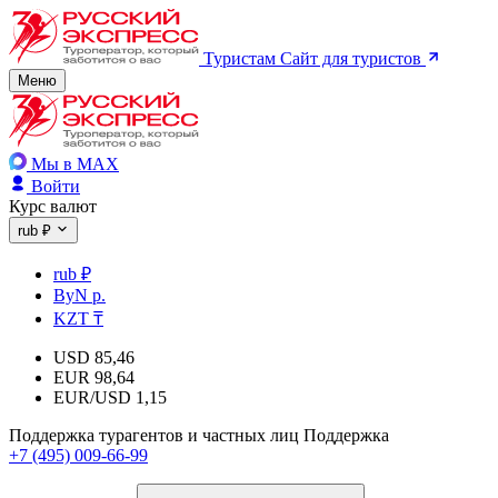
Туристам
Сайт для туристов
Меню
Мы в MAX
Войти
Курс валют
rub ₽
rub ₽
ByN р.
KZT ₸
USD
85,46
EUR
98,64
EUR/USD
1,15
Поддержка турагентов и частных лиц
Поддержка
+7 (495) 009-66-99