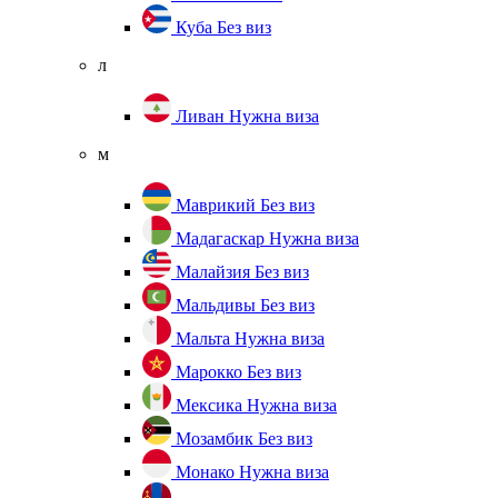
Куба
Без виз
л
Ливан
Нужна виза
м
Маврикий
Без виз
Мадагаскар
Нужна виза
Малайзия
Без виз
Мальдивы
Без виз
Мальта
Нужна виза
Марокко
Без виз
Мексика
Нужна виза
Мозамбик
Без виз
Монако
Нужна виза