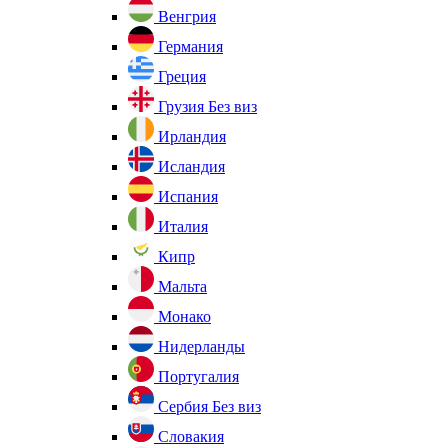
Венгрия
Германия
Греция
Грузия
Без виз
Ирландия
Исландия
Испания
Италия
Кипр
Мальта
Монако
Нидерланды
Португалия
Сербия
Без виз
Словакия