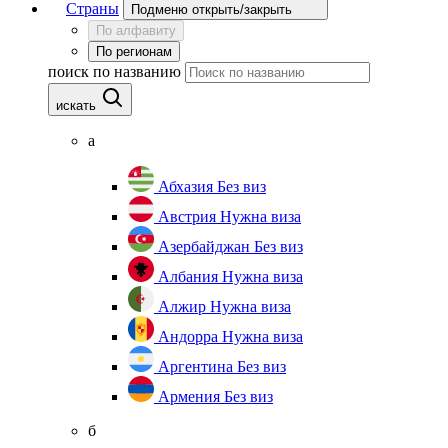
Страны
Подменю открыть/закрыть
По алфавиту
По регионам
поиск по названию
искать
а
Абхазия
Без виз
Австрия
Нужна виза
Азербайджан
Без виз
Албания
Нужна виза
Алжир
Нужна виза
Андорра
Нужна виза
Аргентина
Без виз
Армения
Без виз
б