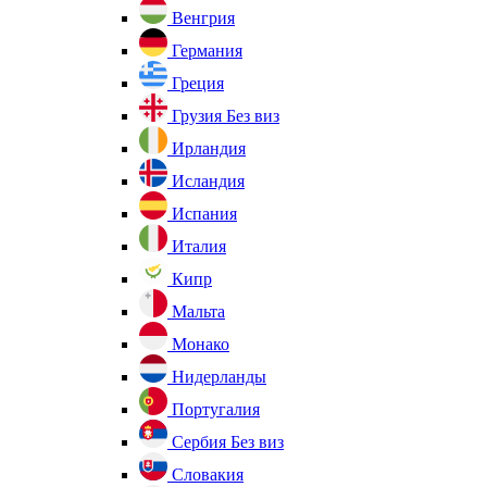
Венгрия
Германия
Греция
Грузия
Без виз
Ирландия
Исландия
Испания
Италия
Кипр
Мальта
Монако
Нидерланды
Португалия
Сербия
Без виз
Словакия