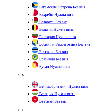
Багамские Острова
Без виз
Бахрейн
Нужна виза
Беларусь
Без виз
Бельгия
Нужна виза
Болгария
Нужна виза
Босния и Герцеговина
Без виз
Ботсвана
Без виз
Бразилия
Без виз
Бутан
Нужна виза
в
Великобритания
Нужна виза
Венгрия
Нужна виза
Вьетнам
Без виз
г