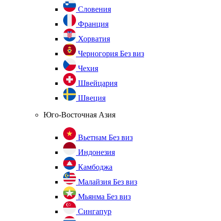
Словения
Франция
Хорватия
Черногория
Без виз
Чехия
Швейцария
Швеция
Юго-Восточная Азия
Вьетнам
Без виз
Индонезия
Камбоджа
Малайзия
Без виз
Мьянма
Без виз
Сингапур