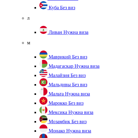
Куба
Без виз
л
Ливан
Нужна виза
м
Маврикий
Без виз
Мадагаскар
Нужна виза
Малайзия
Без виз
Мальдивы
Без виз
Мальта
Нужна виза
Марокко
Без виз
Мексика
Нужна виза
Мозамбик
Без виз
Монако
Нужна виза