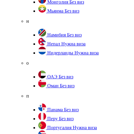
Монголия
Без виз
Мьянма
Без виз
н
Намибия
Без виз
Непал
Нужна виза
Нидерланды
Нужна виза
о
ОАЭ
Без виз
Оман
Без виз
п
Панама
Без виз
Перу
Без виз
Португалия
Нужна виза