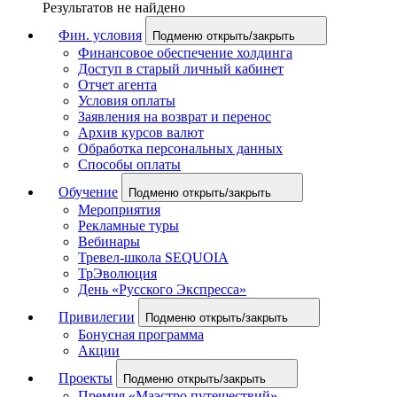
Результатов не найдено
Фин. условия
Подменю открыть/закрыть
Финансовое обеспечение холдинга
Доступ в старый личный кабинет
Отчет агента
Условия оплаты
Заявления на возврат и перенос
Архив курсов валют
Обработка персональных данных
Способы оплаты
Обучение
Подменю открыть/закрыть
Мероприятия
Рекламные туры
Вебинары
Тревел-школа SEQUOIA
ТрЭволюция
День «Русского Экспресса»
Привилегии
Подменю открыть/закрыть
Бонусная программа
Акции
Проекты
Подменю открыть/закрыть
Премия «Маэстро путешествий»