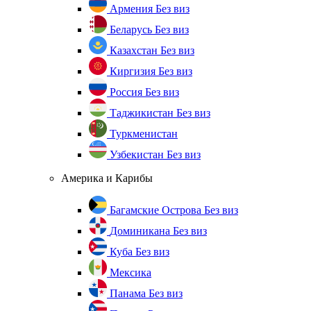
Армения
Без виз
Беларусь
Без виз
Казахстан
Без виз
Киргизия
Без виз
Россия
Без виз
Таджикистан
Без виз
Туркменистан
Узбекистан
Без виз
Америка и Карибы
Багамские Острова
Без виз
Доминикана
Без виз
Куба
Без виз
Мексика
Панама
Без виз