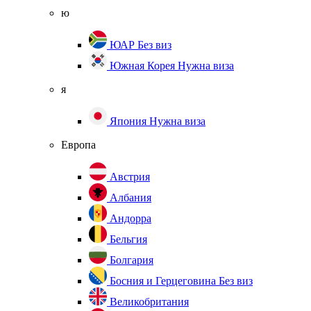
ю
ЮАР
Без виз
Южная Корея
Нужна виза
я
Япония
Нужна виза
Европа
Австрия
Албания
Андорра
Бельгия
Болгария
Босния и Герцеговина
Без виз
Великобритания