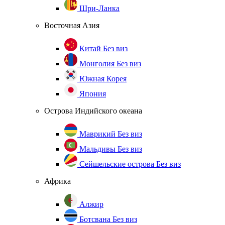
Шри-Ланка
Восточная Азия
Китай
Без виз
Монголия
Без виз
Южная Корея
Япония
Острова Индийского океана
Маврикий
Без виз
Мальдивы
Без виз
Сейшельские острова
Без виз
Африка
Алжир
Ботсвана
Без виз