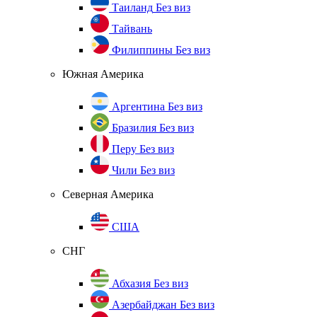
Таиланд
Без виз
Тайвань
Филиппины
Без виз
Южная Америка
Аргентина
Без виз
Бразилия
Без виз
Перу
Без виз
Чили
Без виз
Северная Америка
США
СНГ
Абхазия
Без виз
Азербайджан
Без виз