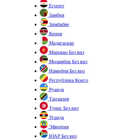
Египет
Замбия
Зимбабве
Кения
Мадагаскар
Марокко
Без виз
Мозамбик
Без виз
Намибия
Без виз
Республика Конго
Руанда
Танзания
Тунис
Без виз
Уганда
Эфиопия
ЮАР
Без виз