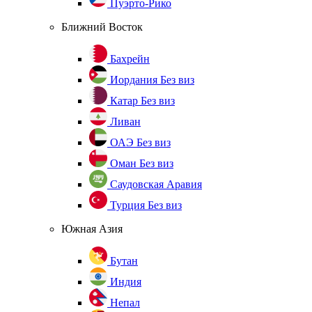
Пуэрто-Рико
Ближний Восток
Бахрейн
Иордания
Без виз
Катар
Без виз
Ливан
ОАЭ
Без виз
Оман
Без виз
Саудовская Аравия
Турция
Без виз
Южная Азия
Бутан
Индия
Непал