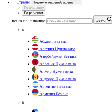
Страны
Подменю открыть/закрыть
По алфавиту
По регионам
поиск по названию
искать
а
Абхазия
Без виз
Австрия
Нужна виза
Азербайджан
Без виз
Албания
Нужна виза
Алжир
Нужна виза
Андорра
Нужна виза
Аргентина
Без виз
Армения
Без виз
б