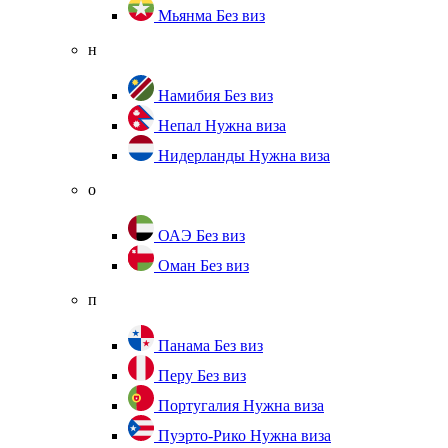
Мьянма
Без виз
н
Намибия
Без виз
Непал
Нужна виза
Нидерланды
Нужна виза
о
ОАЭ
Без виз
Оман
Без виз
п
Панама
Без виз
Перу
Без виз
Португалия
Нужна виза
Пуэрто-Рико
Нужна виза