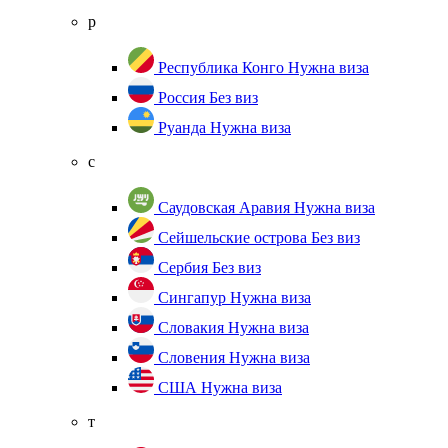
р
Республика Конго
Нужна виза
Россия
Без виз
Руанда
Нужна виза
с
Саудовская Аравия
Нужна виза
Сейшельские острова
Без виз
Сербия
Без виз
Сингапур
Нужна виза
Словакия
Нужна виза
Словения
Нужна виза
США
Нужна виза
т