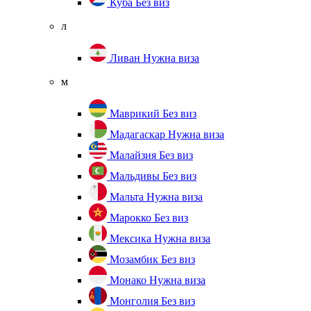
Куба
Без виз
л
Ливан
Нужна виза
м
Маврикий
Без виз
Мадагаскар
Нужна виза
Малайзия
Без виз
Мальдивы
Без виз
Мальта
Нужна виза
Марокко
Без виз
Мексика
Нужна виза
Мозамбик
Без виз
Монако
Нужна виза
Монголия
Без виз