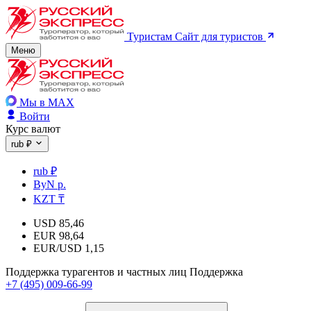
Туристам
Сайт для туристов
Меню
Мы в MAX
Войти
Курс валют
rub ₽
rub ₽
ByN р.
KZT ₸
USD
85,46
EUR
98,64
EUR/USD
1,15
Поддержка турагентов и частных лиц
Поддержка
+7 (495) 009-66-99