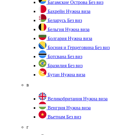
Багамские Острова
Без виз
Бахрейн
Нужна виза
Беларусь
Без виз
Бельгия
Нужна виза
Болгария
Нужна виза
Босния и Герцеговина
Без виз
Ботсвана
Без виз
Бразилия
Без виз
Бутан
Нужна виза
в
Великобритания
Нужна виза
Венгрия
Нужна виза
Вьетнам
Без виз
г