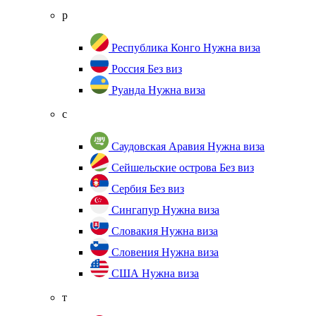
р
Республика Конго
Нужна виза
Россия
Без виз
Руанда
Нужна виза
с
Саудовская Аравия
Нужна виза
Сейшельские острова
Без виз
Сербия
Без виз
Сингапур
Нужна виза
Словакия
Нужна виза
Словения
Нужна виза
США
Нужна виза
т