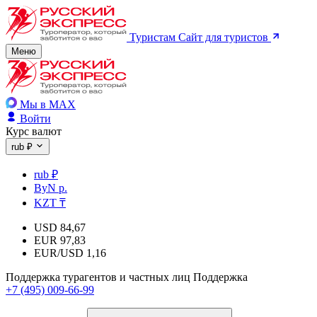
Туристам
Сайт для туристов
Меню
Мы в MAX
Войти
Курс валют
rub ₽
rub ₽
ByN р.
KZT ₸
USD
84,67
EUR
97,83
EUR/USD
1,16
Поддержка турагентов и частных лиц
Поддержка
+7 (495) 009-66-99