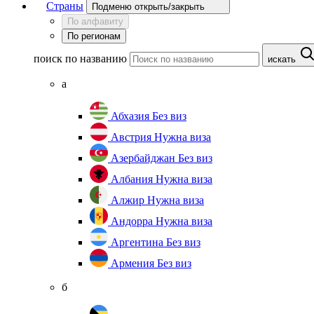
Страны
Подменю открыть/закрыть
По алфавиту
По регионам
поиск по названию
искать
а
Абхазия
Без виз
Австрия
Нужна виза
Азербайджан
Без виз
Албания
Нужна виза
Алжир
Нужна виза
Андорра
Нужна виза
Аргентина
Без виз
Армения
Без виз
б