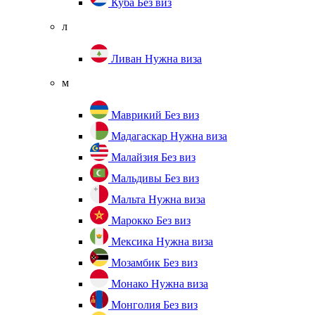
Куба
Без виз
л
Ливан
Нужна виза
м
Маврикий
Без виз
Мадагаскар
Нужна виза
Малайзия
Без виз
Мальдивы
Без виз
Мальта
Нужна виза
Марокко
Без виз
Мексика
Нужна виза
Мозамбик
Без виз
Монако
Нужна виза
Монголия
Без виз