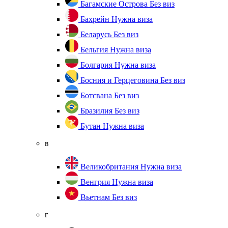
Багамские Острова
Без виз
Бахрейн
Нужна виза
Беларусь
Без виз
Бельгия
Нужна виза
Болгария
Нужна виза
Босния и Герцеговина
Без виз
Ботсвана
Без виз
Бразилия
Без виз
Бутан
Нужна виза
в
Великобритания
Нужна виза
Венгрия
Нужна виза
Вьетнам
Без виз
г