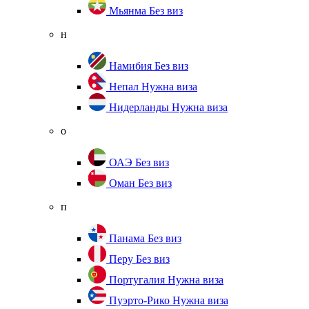
Мьянма
Без виз
н
Намибия
Без виз
Непал
Нужна виза
Нидерланды
Нужна виза
о
ОАЭ
Без виз
Оман
Без виз
п
Панама
Без виз
Перу
Без виз
Португалия
Нужна виза
Пуэрто-Рико
Нужна виза