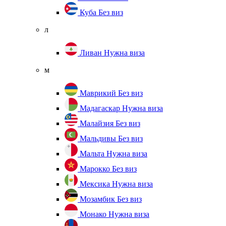
Куба
Без виз
л
Ливан
Нужна виза
м
Маврикий
Без виз
Мадагаскар
Нужна виза
Малайзия
Без виз
Мальдивы
Без виз
Мальта
Нужна виза
Марокко
Без виз
Мексика
Нужна виза
Мозамбик
Без виз
Монако
Нужна виза