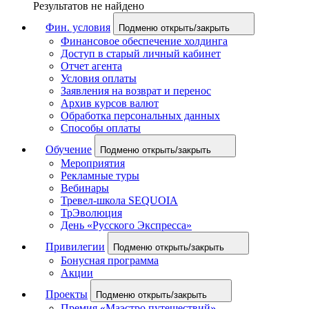
Результатов не найдено
Фин. условия
Подменю открыть/закрыть
Финансовое обеспечение холдинга
Доступ в старый личный кабинет
Отчет агента
Условия оплаты
Заявления на возврат и перенос
Архив курсов валют
Обработка персональных данных
Способы оплаты
Обучение
Подменю открыть/закрыть
Мероприятия
Рекламные туры
Вебинары
Тревел-школа SEQUOIA
ТрЭволюция
День «Русского Экспресса»
Привилегии
Подменю открыть/закрыть
Бонусная программа
Акции
Проекты
Подменю открыть/закрыть
Премия «Маэстро путешествий»