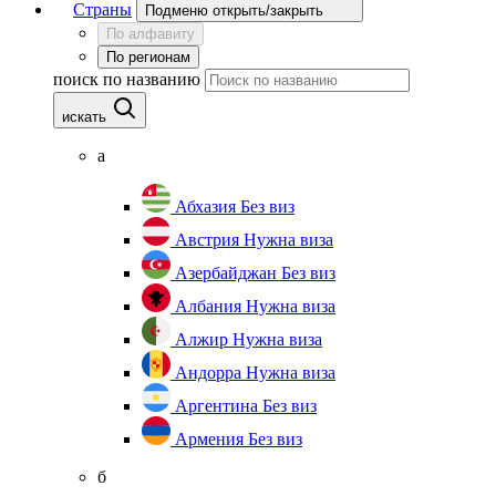
Страны
Подменю открыть/закрыть
По алфавиту
По регионам
поиск по названию
искать
а
Абхазия
Без виз
Австрия
Нужна виза
Азербайджан
Без виз
Албания
Нужна виза
Алжир
Нужна виза
Андорра
Нужна виза
Аргентина
Без виз
Армения
Без виз
б