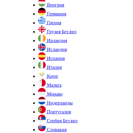
Венгрия
Германия
Греция
Грузия
Без виз
Ирландия
Исландия
Испания
Италия
Кипр
Мальта
Монако
Нидерланды
Португалия
Сербия
Без виз
Словакия