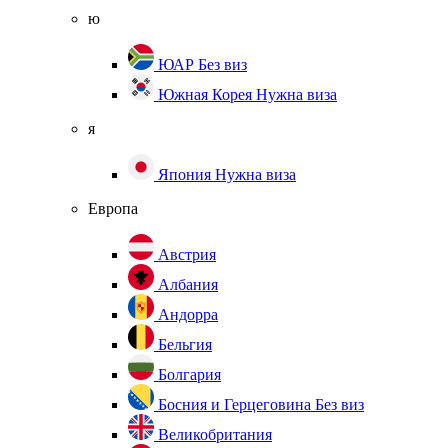
ю
ЮАР
Без виз
Южная Корея
Нужна виза
я
Япония
Нужна виза
Европа
Австрия
Албания
Андорра
Бельгия
Болгария
Босния и Герцеговина
Без виз
Великобритания