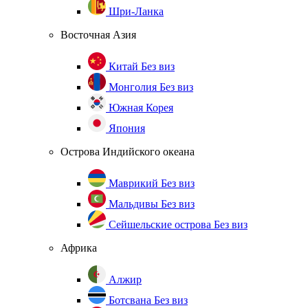
Шри-Ланка
Восточная Азия
Китай
Без виз
Монголия
Без виз
Южная Корея
Япония
Острова Индийского океана
Маврикий
Без виз
Мальдивы
Без виз
Сейшельские острова
Без виз
Африка
Алжир
Ботсвана
Без виз