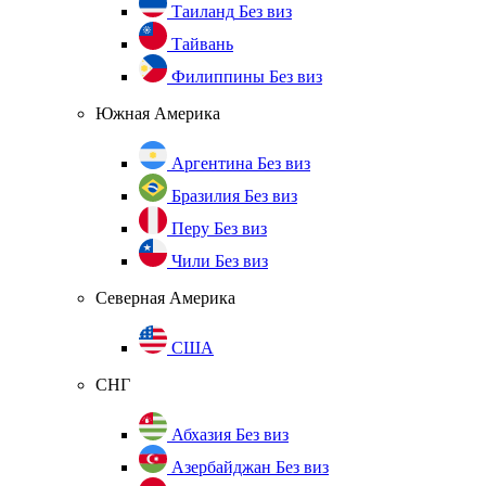
Таиланд
Без виз
Тайвань
Филиппины
Без виз
Южная Америка
Аргентина
Без виз
Бразилия
Без виз
Перу
Без виз
Чили
Без виз
Северная Америка
США
СНГ
Абхазия
Без виз
Азербайджан
Без виз