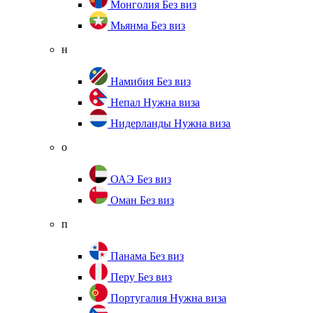
Монголия
Без виз
Мьянма
Без виз
н
Намибия
Без виз
Непал
Нужна виза
Нидерланды
Нужна виза
о
ОАЭ
Без виз
Оман
Без виз
п
Панама
Без виз
Перу
Без виз
Португалия
Нужна виза