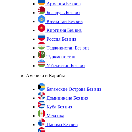
Армения
Без виз
Беларусь
Без виз
Казахстан
Без виз
Киргизия
Без виз
Россия
Без виз
Таджикистан
Без виз
Туркменистан
Узбекистан
Без виз
Америка и Карибы
Багамские Острова
Без виз
Доминикана
Без виз
Куба
Без виз
Мексика
Панама
Без виз