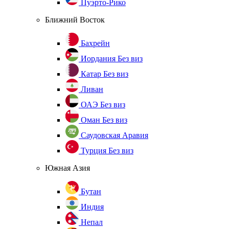
Пуэрто-Рико
Ближний Восток
Бахрейн
Иордания
Без виз
Катар
Без виз
Ливан
ОАЭ
Без виз
Оман
Без виз
Саудовская Аравия
Турция
Без виз
Южная Азия
Бутан
Индия
Непал