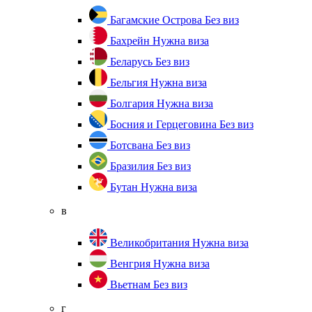
Багамские Острова
Без виз
Бахрейн
Нужна виза
Беларусь
Без виз
Бельгия
Нужна виза
Болгария
Нужна виза
Босния и Герцеговина
Без виз
Ботсвана
Без виз
Бразилия
Без виз
Бутан
Нужна виза
в
Великобритания
Нужна виза
Венгрия
Нужна виза
Вьетнам
Без виз
г