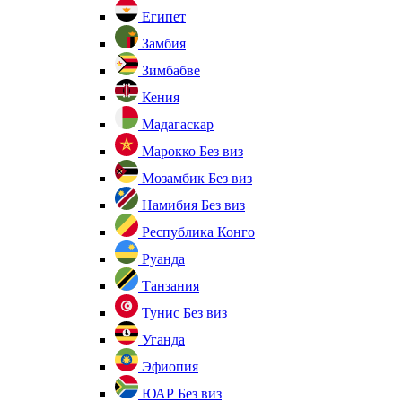
Египет
Замбия
Зимбабве
Кения
Мадагаскар
Марокко
Без виз
Мозамбик
Без виз
Намибия
Без виз
Республика Конго
Руанда
Танзания
Тунис
Без виз
Уганда
Эфиопия
ЮАР
Без виз