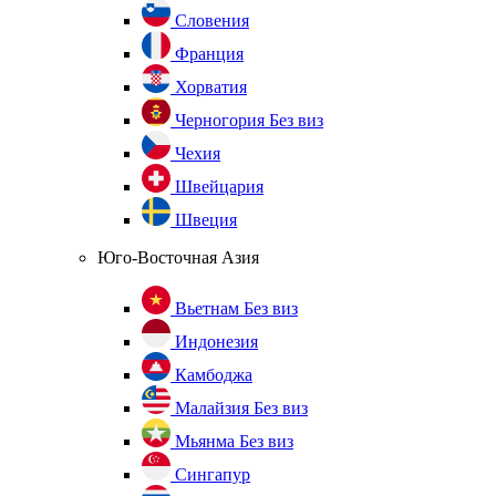
Словения
Франция
Хорватия
Черногория
Без виз
Чехия
Швейцария
Швеция
Юго-Восточная Азия
Вьетнам
Без виз
Индонезия
Камбоджа
Малайзия
Без виз
Мьянма
Без виз
Сингапур