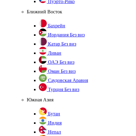
Пуэрто-Рико
Ближний Восток
Бахрейн
Иордания
Без виз
Катар
Без виз
Ливан
ОАЭ
Без виз
Оман
Без виз
Саудовская Аравия
Турция
Без виз
Южная Азия
Бутан
Индия
Непал