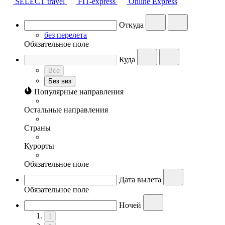
SELECT travel
FIT-express
Online Express
Откуда
без перелета
Обязательное поле
Куда
Все
Без виз
Популярные направления
Остальные направления
Страны
Курорты
Обязательное поле
Дата вылета
Обязательное поле
Ночей
1