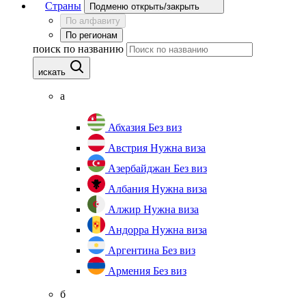
Страны
Подменю открыть/закрыть
По алфавиту
По регионам
поиск по названию
искать
а
Абхазия
Без виз
Австрия
Нужна виза
Азербайджан
Без виз
Албания
Нужна виза
Алжир
Нужна виза
Андорра
Нужна виза
Аргентина
Без виз
Армения
Без виз
б