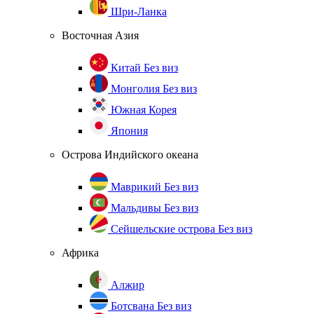
Шри-Ланка
Восточная Азия
Китай
Без виз
Монголия
Без виз
Южная Корея
Япония
Острова Индийского океана
Маврикий
Без виз
Мальдивы
Без виз
Сейшельские острова
Без виз
Африка
Алжир
Ботсвана
Без виз