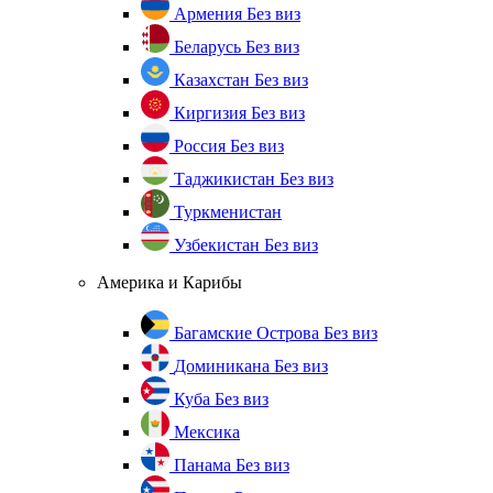
Армения
Без виз
Беларусь
Без виз
Казахстан
Без виз
Киргизия
Без виз
Россия
Без виз
Таджикистан
Без виз
Туркменистан
Узбекистан
Без виз
Америка и Карибы
Багамские Острова
Без виз
Доминикана
Без виз
Куба
Без виз
Мексика
Панама
Без виз