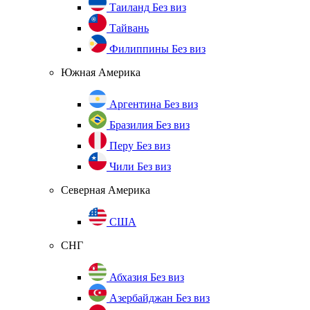
Таиланд
Без виз
Тайвань
Филиппины
Без виз
Южная Америка
Аргентина
Без виз
Бразилия
Без виз
Перу
Без виз
Чили
Без виз
Северная Америка
США
СНГ
Абхазия
Без виз
Азербайджан
Без виз