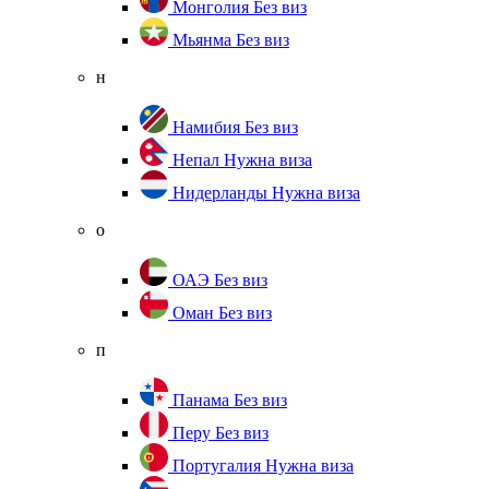
Монголия
Без виз
Мьянма
Без виз
н
Намибия
Без виз
Непал
Нужна виза
Нидерланды
Нужна виза
о
ОАЭ
Без виз
Оман
Без виз
п
Панама
Без виз
Перу
Без виз
Португалия
Нужна виза