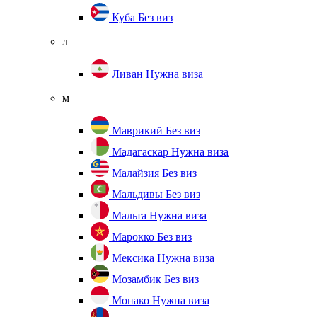
Куба
Без виз
л
Ливан
Нужна виза
м
Маврикий
Без виз
Мадагаскар
Нужна виза
Малайзия
Без виз
Мальдивы
Без виз
Мальта
Нужна виза
Марокко
Без виз
Мексика
Нужна виза
Мозамбик
Без виз
Монако
Нужна виза