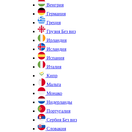
Венгрия
Германия
Греция
Грузия
Без виз
Ирландия
Исландия
Испания
Италия
Кипр
Мальта
Монако
Нидерланды
Португалия
Сербия
Без виз
Словакия