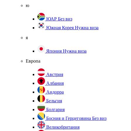
ю
ЮАР
Без виз
Южная Корея
Нужна виза
я
Япония
Нужна виза
Европа
Австрия
Албания
Андорра
Бельгия
Болгария
Босния и Герцеговина
Без виз
Великобритания