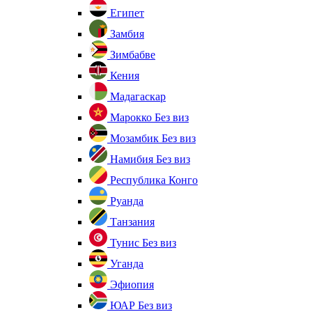
Египет
Замбия
Зимбабве
Кения
Мадагаскар
Марокко
Без виз
Мозамбик
Без виз
Намибия
Без виз
Республика Конго
Руанда
Танзания
Тунис
Без виз
Уганда
Эфиопия
ЮАР
Без виз