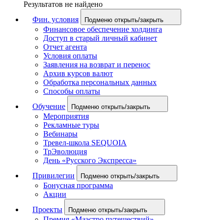
Результатов не найдено
Фин. условия
Подменю открыть/закрыть
Финансовое обеспечение холдинга
Доступ в старый личный кабинет
Отчет агента
Условия оплаты
Заявления на возврат и перенос
Архив курсов валют
Обработка персональных данных
Способы оплаты
Обучение
Подменю открыть/закрыть
Мероприятия
Рекламные туры
Вебинары
Тревел-школа SEQUOIA
ТрЭволюция
День «Русского Экспресса»
Привилегии
Подменю открыть/закрыть
Бонусная программа
Акции
Проекты
Подменю открыть/закрыть
Премия «Маэстро путешествий»