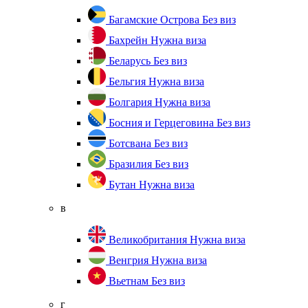
Багамские Острова
Без виз
Бахрейн
Нужна виза
Беларусь
Без виз
Бельгия
Нужна виза
Болгария
Нужна виза
Босния и Герцеговина
Без виз
Ботсвана
Без виз
Бразилия
Без виз
Бутан
Нужна виза
в
Великобритания
Нужна виза
Венгрия
Нужна виза
Вьетнам
Без виз
г