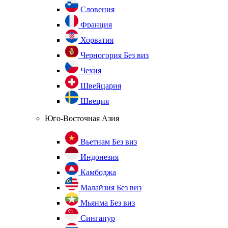
Словения
Франция
Хорватия
Черногория
Без виз
Чехия
Швейцария
Швеция
Юго-Восточная Азия
Вьетнам
Без виз
Индонезия
Камбоджа
Малайзия
Без виз
Мьянма
Без виз
Сингапур