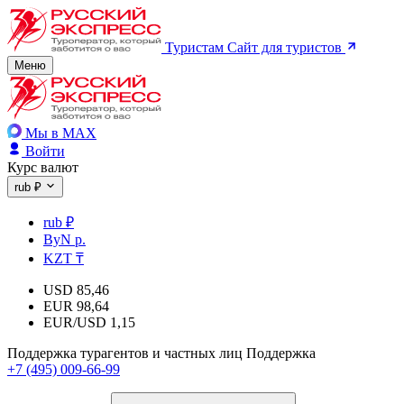
Туристам
Сайт для туристов
Меню
Мы в MAX
Войти
Курс валют
rub ₽
rub ₽
ByN р.
KZT ₸
USD
85,46
EUR
98,64
EUR/USD
1,15
Поддержка турагентов и частных лиц
Поддержка
+7 (495) 009-66-99