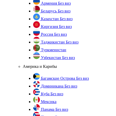
Армения
Без виз
Беларусь
Без виз
Казахстан
Без виз
Киргизия
Без виз
Россия
Без виз
Таджикистан
Без виз
Туркменистан
Узбекистан
Без виз
Америка и Карибы
Багамские Острова
Без виз
Доминикана
Без виз
Куба
Без виз
Мексика
Панама
Без виз