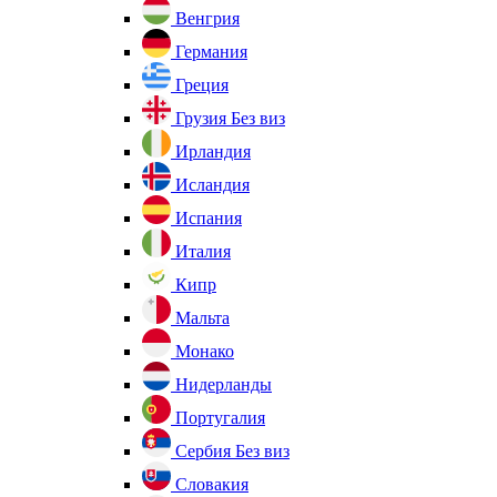
Венгрия
Германия
Греция
Грузия
Без виз
Ирландия
Исландия
Испания
Италия
Кипр
Мальта
Монако
Нидерланды
Португалия
Сербия
Без виз
Словакия