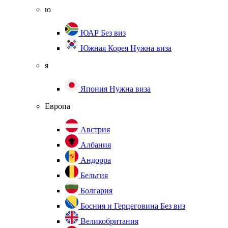
ю
ЮАР
Без виз
Южная Корея
Нужна виза
я
Япония
Нужна виза
Европа
Австрия
Албания
Андорра
Бельгия
Болгария
Босния и Герцеговина
Без виз
Великобритания