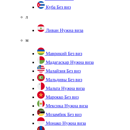
Куба
Без виз
л
Ливан
Нужна виза
м
Маврикий
Без виз
Мадагаскар
Нужна виза
Малайзия
Без виз
Мальдивы
Без виз
Мальта
Нужна виза
Марокко
Без виз
Мексика
Нужна виза
Мозамбик
Без виз
Монако
Нужна виза