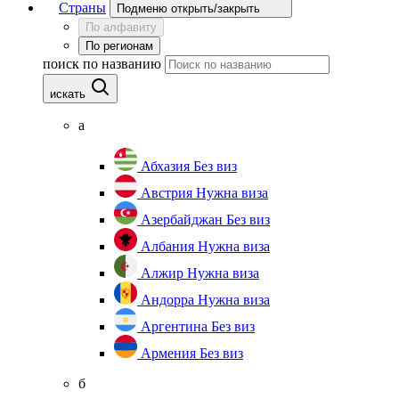
Страны
Подменю открыть/закрыть
По алфавиту
По регионам
поиск по названию
искать
а
Абхазия
Без виз
Австрия
Нужна виза
Азербайджан
Без виз
Албания
Нужна виза
Алжир
Нужна виза
Андорра
Нужна виза
Аргентина
Без виз
Армения
Без виз
б