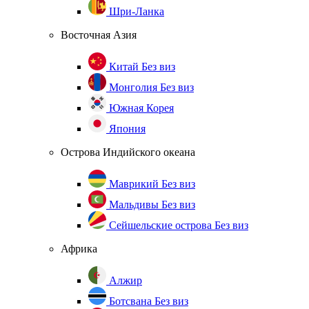
Шри-Ланка
Восточная Азия
Китай
Без виз
Монголия
Без виз
Южная Корея
Япония
Острова Индийского океана
Маврикий
Без виз
Мальдивы
Без виз
Сейшельские острова
Без виз
Африка
Алжир
Ботсвана
Без виз