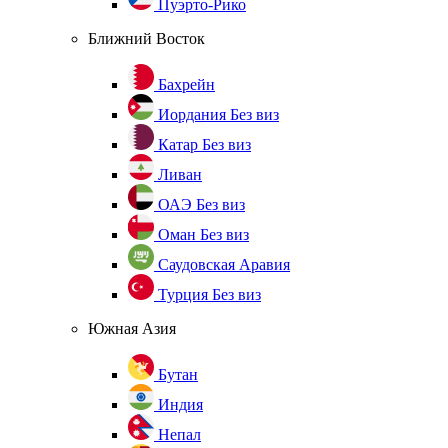
Пуэрто-Рико
Ближний Восток
Бахрейн
Иордания
Без виз
Катар
Без виз
Ливан
ОАЭ
Без виз
Оман
Без виз
Саудовская Аравия
Турция
Без виз
Южная Азия
Бутан
Индия
Непал