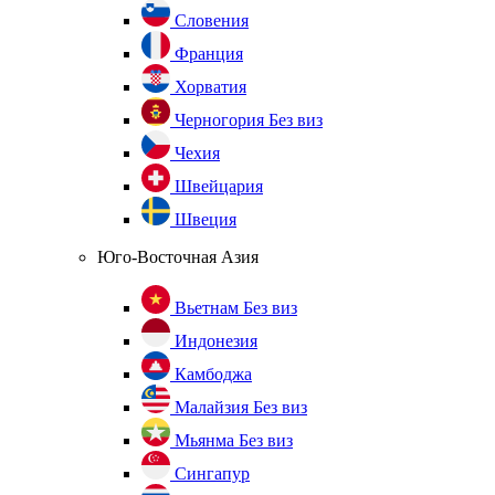
Словения
Франция
Хорватия
Черногория
Без виз
Чехия
Швейцария
Швеция
Юго-Восточная Азия
Вьетнам
Без виз
Индонезия
Камбоджа
Малайзия
Без виз
Мьянма
Без виз
Сингапур