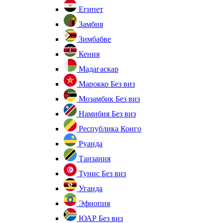
Египет
Замбия
Зимбабве
Кения
Мадагаскар
Марокко
Без виз
Мозамбик
Без виз
Намибия
Без виз
Республика Конго
Руанда
Танзания
Тунис
Без виз
Уганда
Эфиопия
ЮАР
Без виз