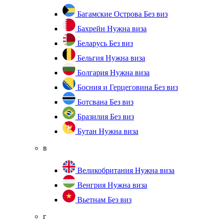
Багамские Острова
Без виз
Бахрейн
Нужна виза
Беларусь
Без виз
Бельгия
Нужна виза
Болгария
Нужна виза
Босния и Герцеговина
Без виз
Ботсвана
Без виз
Бразилия
Без виз
Бутан
Нужна виза
в
Великобритания
Нужна виза
Венгрия
Нужна виза
Вьетнам
Без виз
г