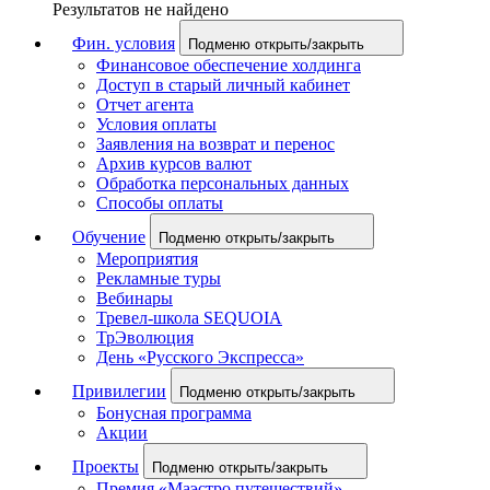
Результатов не найдено
Фин. условия
Подменю открыть/закрыть
Финансовое обеспечение холдинга
Доступ в старый личный кабинет
Отчет агента
Условия оплаты
Заявления на возврат и перенос
Архив курсов валют
Обработка персональных данных
Способы оплаты
Обучение
Подменю открыть/закрыть
Мероприятия
Рекламные туры
Вебинары
Тревел-школа SEQUOIA
ТрЭволюция
День «Русского Экспресса»
Привилегии
Подменю открыть/закрыть
Бонусная программа
Акции
Проекты
Подменю открыть/закрыть
Премия «Маэстро путешествий»