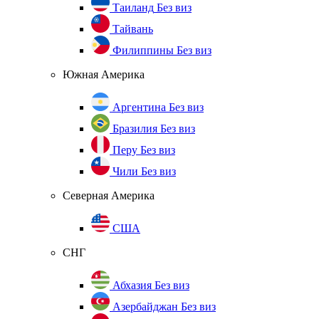
Таиланд
Без виз
Тайвань
Филиппины
Без виз
Южная Америка
Аргентина
Без виз
Бразилия
Без виз
Перу
Без виз
Чили
Без виз
Северная Америка
США
СНГ
Абхазия
Без виз
Азербайджан
Без виз