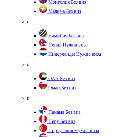
Монголия
Без виз
Мьянма
Без виз
н
Намибия
Без виз
Непал
Нужна виза
Нидерланды
Нужна виза
о
ОАЭ
Без виз
Оман
Без виз
п
Панама
Без виз
Перу
Без виз
Португалия
Нужна виза