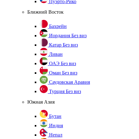
Пуэрто-Рико
Ближний Восток
Бахрейн
Иордания
Без виз
Катар
Без виз
Ливан
ОАЭ
Без виз
Оман
Без виз
Саудовская Аравия
Турция
Без виз
Южная Азия
Бутан
Индия
Непал