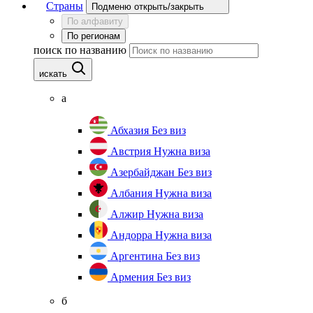
Страны
Подменю открыть/закрыть
По алфавиту
По регионам
поиск по названию
искать
а
Абхазия
Без виз
Австрия
Нужна виза
Азербайджан
Без виз
Албания
Нужна виза
Алжир
Нужна виза
Андорра
Нужна виза
Аргентина
Без виз
Армения
Без виз
б