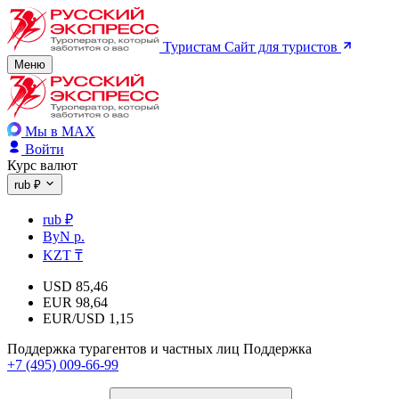
Туристам
Сайт для туристов
Меню
Мы в MAX
Войти
Курс валют
rub ₽
rub ₽
ByN р.
KZT ₸
USD
85,46
EUR
98,64
EUR/USD
1,15
Поддержка турагентов и частных лиц
Поддержка
+7 (495) 009-66-99