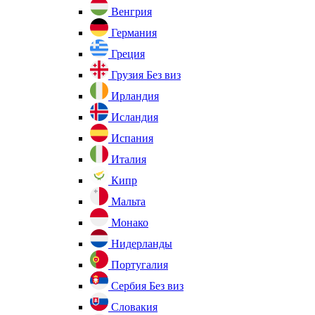
Венгрия
Германия
Греция
Грузия
Без виз
Ирландия
Исландия
Испания
Италия
Кипр
Мальта
Монако
Нидерланды
Португалия
Сербия
Без виз
Словакия