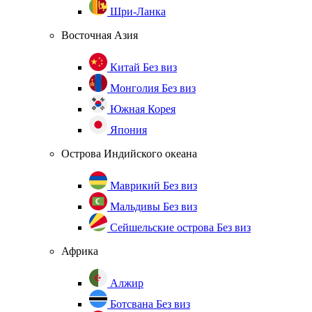
Шри-Ланка
Восточная Азия
Китай
Без виз
Монголия
Без виз
Южная Корея
Япония
Острова Индийского океана
Маврикий
Без виз
Мальдивы
Без виз
Сейшельские острова
Без виз
Африка
Алжир
Ботсвана
Без виз