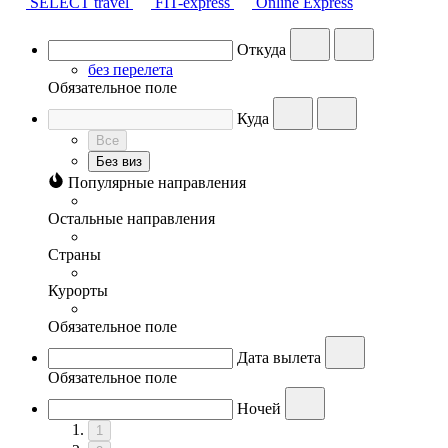
SELECT travel
FIT-express
Online Express
Откуда
без перелета
Обязательное поле
Куда
Все
Без виз
Популярные направления
Остальные направления
Страны
Курорты
Обязательное поле
Дата вылета
Обязательное поле
Ночей
1