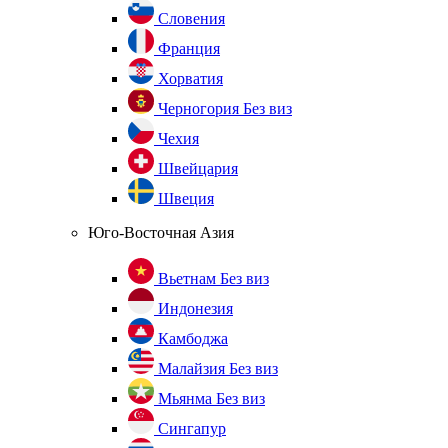
Словения
Франция
Хорватия
Черногория
Без виз
Чехия
Швейцария
Швеция
Юго-Восточная Азия
Вьетнам
Без виз
Индонезия
Камбоджа
Малайзия
Без виз
Мьянма
Без виз
Сингапур