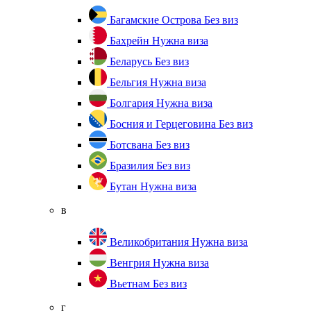
Багамские Острова
Без виз
Бахрейн
Нужна виза
Беларусь
Без виз
Бельгия
Нужна виза
Болгария
Нужна виза
Босния и Герцеговина
Без виз
Ботсвана
Без виз
Бразилия
Без виз
Бутан
Нужна виза
в
Великобритания
Нужна виза
Венгрия
Нужна виза
Вьетнам
Без виз
г