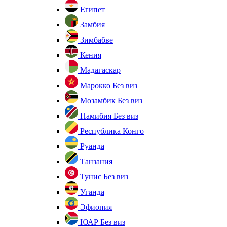
Египет
Замбия
Зимбабве
Кения
Мадагаскар
Марокко
Без виз
Мозамбик
Без виз
Намибия
Без виз
Республика Конго
Руанда
Танзания
Тунис
Без виз
Уганда
Эфиопия
ЮАР
Без виз