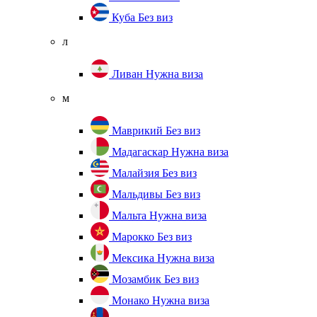
Куба
Без виз
л
Ливан
Нужна виза
м
Маврикий
Без виз
Мадагаскар
Нужна виза
Малайзия
Без виз
Мальдивы
Без виз
Мальта
Нужна виза
Марокко
Без виз
Мексика
Нужна виза
Мозамбик
Без виз
Монако
Нужна виза