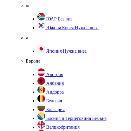
ю
ЮАР
Без виз
Южная Корея
Нужна виза
я
Япония
Нужна виза
Европа
Австрия
Албания
Андорра
Бельгия
Болгария
Босния и Герцеговина
Без виз
Великобритания