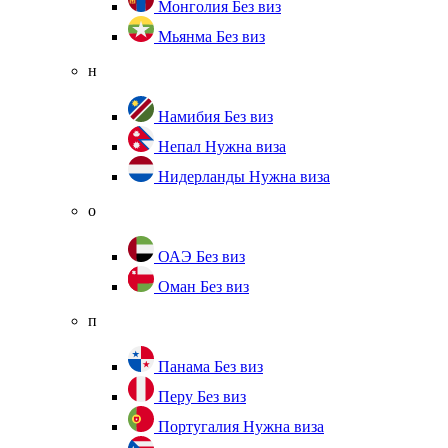
Монголия
Без виз
Мьянма
Без виз
н
Намибия
Без виз
Непал
Нужна виза
Нидерланды
Нужна виза
о
ОАЭ
Без виз
Оман
Без виз
п
Панама
Без виз
Перу
Без виз
Португалия
Нужна виза