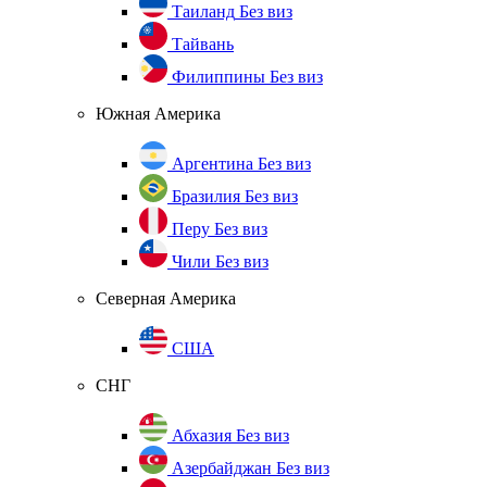
Таиланд
Без виз
Тайвань
Филиппины
Без виз
Южная Америка
Аргентина
Без виз
Бразилия
Без виз
Перу
Без виз
Чили
Без виз
Северная Америка
США
СНГ
Абхазия
Без виз
Азербайджан
Без виз