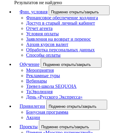
Результатов не найдено
Фин. условия
Подменю открыть/закрыть
Финансовое обеспечение холдинга
Доступ в старый личный кабинет
Отчет агента
Условия оплаты
Заявления на возврат и перенос
Архив курсов валют
Обработка персональных данных
Способы оплаты
Обучение
Подменю открыть/закрыть
Мероприятия
Рекламные туры
Вебинары
Тревел-школа SEQUOIA
ТрЭволюция
День «Русского Экспресса»
Привилегии
Подменю открыть/закрыть
Бонусная программа
Акции
Проекты
Подменю открыть/закрыть
Премия «Маэстро путешествий»