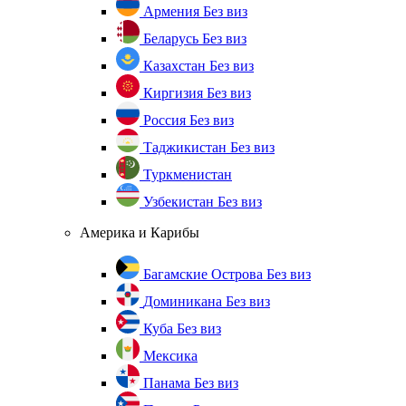
Армения
Без виз
Беларусь
Без виз
Казахстан
Без виз
Киргизия
Без виз
Россия
Без виз
Таджикистан
Без виз
Туркменистан
Узбекистан
Без виз
Америка и Карибы
Багамские Острова
Без виз
Доминикана
Без виз
Куба
Без виз
Мексика
Панама
Без виз