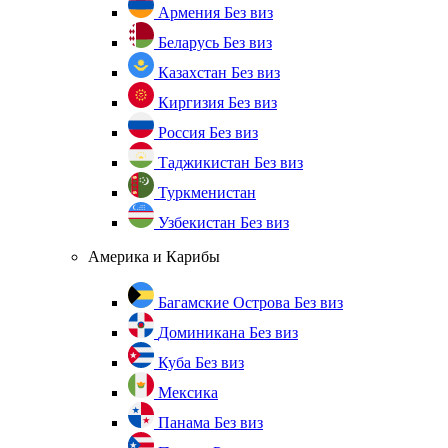
Армения
Без виз
Беларусь
Без виз
Казахстан
Без виз
Киргизия
Без виз
Россия
Без виз
Таджикистан
Без виз
Туркменистан
Узбекистан
Без виз
Америка и Карибы
Багамские Острова
Без виз
Доминикана
Без виз
Куба
Без виз
Мексика
Панама
Без виз