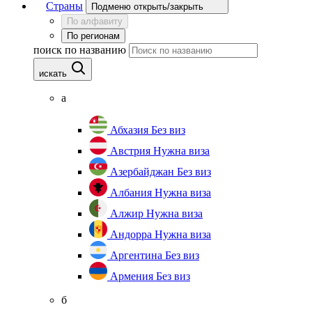
Страны
Подменю открыть/закрыть
По алфавиту
По регионам
поиск по названию
искать
а
Абхазия
Без виз
Австрия
Нужна виза
Азербайджан
Без виз
Албания
Нужна виза
Алжир
Нужна виза
Андорра
Нужна виза
Аргентина
Без виз
Армения
Без виз
б