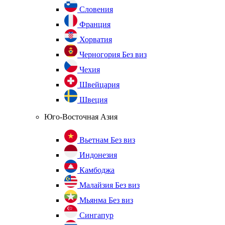
Словения
Франция
Хорватия
Черногория
Без виз
Чехия
Швейцария
Швеция
Юго-Восточная Азия
Вьетнам
Без виз
Индонезия
Камбоджа
Малайзия
Без виз
Мьянма
Без виз
Сингапур