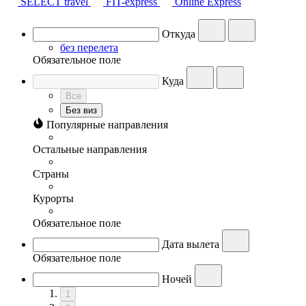
SELECT travel
FIT-express
Online Express
Откуда
без перелета
Обязательное поле
Куда
Все
Без виз
Популярные направления
Остальные направления
Страны
Курорты
Обязательное поле
Дата вылета
Обязательное поле
Ночей
1