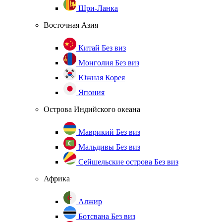
Шри-Ланка
Восточная Азия
Китай
Без виз
Монголия
Без виз
Южная Корея
Япония
Острова Индийского океана
Маврикий
Без виз
Мальдивы
Без виз
Сейшельские острова
Без виз
Африка
Алжир
Ботсвана
Без виз