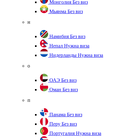
Монголия
Без виз
Мьянма
Без виз
н
Намибия
Без виз
Непал
Нужна виза
Нидерланды
Нужна виза
о
ОАЭ
Без виз
Оман
Без виз
п
Панама
Без виз
Перу
Без виз
Португалия
Нужна виза