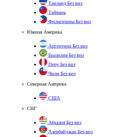
Таиланд
Без виз
Тайвань
Филиппины
Без виз
Южная Америка
Аргентина
Без виз
Бразилия
Без виз
Перу
Без виз
Чили
Без виз
Северная Америка
США
СНГ
Абхазия
Без виз
Азербайджан
Без виз