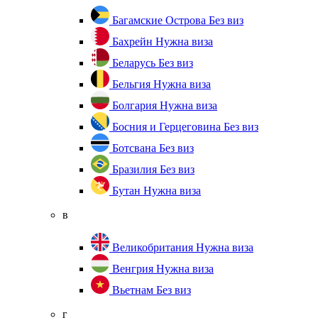
Багамские Острова
Без виз
Бахрейн
Нужна виза
Беларусь
Без виз
Бельгия
Нужна виза
Болгария
Нужна виза
Босния и Герцеговина
Без виз
Ботсвана
Без виз
Бразилия
Без виз
Бутан
Нужна виза
в
Великобритания
Нужна виза
Венгрия
Нужна виза
Вьетнам
Без виз
г