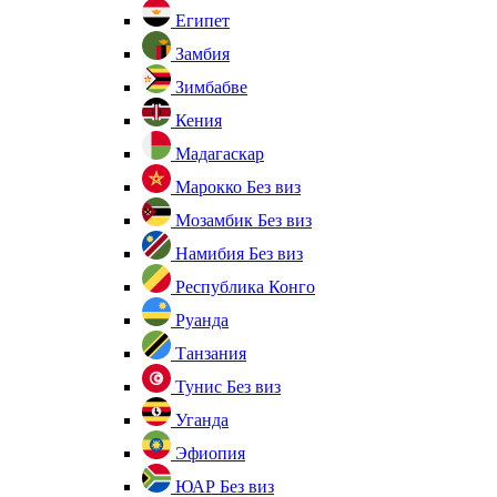
Египет
Замбия
Зимбабве
Кения
Мадагаскар
Марокко
Без виз
Мозамбик
Без виз
Намибия
Без виз
Республика Конго
Руанда
Танзания
Тунис
Без виз
Уганда
Эфиопия
ЮАР
Без виз