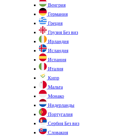
Венгрия
Германия
Греция
Грузия
Без виз
Ирландия
Исландия
Испания
Италия
Кипр
Мальта
Монако
Нидерланды
Португалия
Сербия
Без виз
Словакия