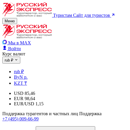
Туристам
Сайт для туристов
Меню
Мы в MAX
Войти
Курс валют
rub ₽
rub ₽
ByN р.
KZT ₸
USD
85,46
EUR
98,64
EUR/USD
1,15
Поддержка турагентов и частных лиц
Поддержка
+7 (495) 009-66-99