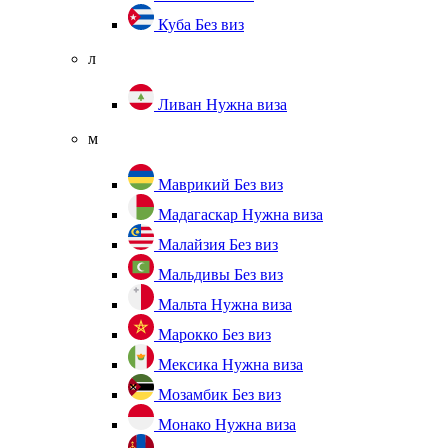
Куба
Без виз
л
Ливан
Нужна виза
м
Маврикий
Без виз
Мадагаскар
Нужна виза
Малайзия
Без виз
Мальдивы
Без виз
Мальта
Нужна виза
Марокко
Без виз
Мексика
Нужна виза
Мозамбик
Без виз
Монако
Нужна виза