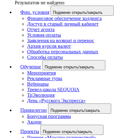
Результатов не найдено
Фин. условия
Подменю открыть/закрыть
Финансовое обеспечение холдинга
Доступ в старый личный кабинет
Отчет агента
Условия оплаты
Заявления на возврат и перенос
Архив курсов валют
Обработка персональных данных
Способы оплаты
Обучение
Подменю открыть/закрыть
Мероприятия
Рекламные туры
Вебинары
Тревел-школа SEQUOIA
ТрЭволюция
День «Русского Экспресса»
Привилегии
Подменю открыть/закрыть
Бонусная программа
Акции
Проекты
Подменю открыть/закрыть
Премия «Маэстро путешествий»