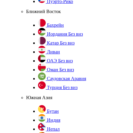
Пуэрто-Рико
Ближний Восток
Бахрейн
Иордания
Без виз
Катар
Без виз
Ливан
ОАЭ
Без виз
Оман
Без виз
Саудовская Аравия
Турция
Без виз
Южная Азия
Бутан
Индия
Непал