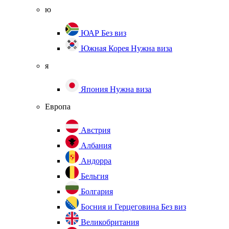
ю
ЮАР
Без виз
Южная Корея
Нужна виза
я
Япония
Нужна виза
Европа
Австрия
Албания
Андорра
Бельгия
Болгария
Босния и Герцеговина
Без виз
Великобритания