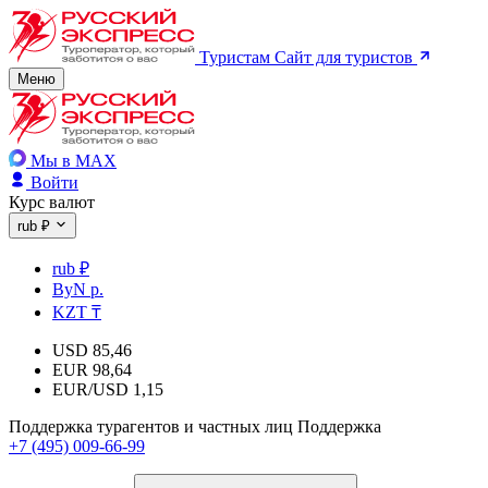
Туристам
Сайт для туристов
Меню
Мы в MAX
Войти
Курс валют
rub ₽
rub ₽
ByN р.
KZT ₸
USD
85,46
EUR
98,64
EUR/USD
1,15
Поддержка турагентов и частных лиц
Поддержка
+7 (495) 009-66-99