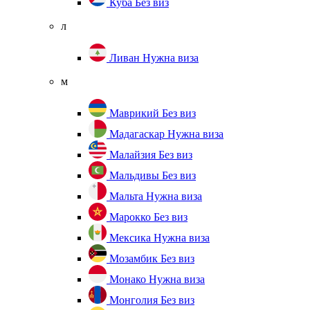
Куба
Без виз
л
Ливан
Нужна виза
м
Маврикий
Без виз
Мадагаскар
Нужна виза
Малайзия
Без виз
Мальдивы
Без виз
Мальта
Нужна виза
Марокко
Без виз
Мексика
Нужна виза
Мозамбик
Без виз
Монако
Нужна виза
Монголия
Без виз