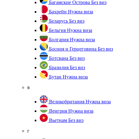
Багамские Острова
Без виз
Бахрейн
Нужна виза
Беларусь
Без виз
Бельгия
Нужна виза
Болгария
Нужна виза
Босния и Герцеговина
Без виз
Ботсвана
Без виз
Бразилия
Без виз
Бутан
Нужна виза
в
Великобритания
Нужна виза
Венгрия
Нужна виза
Вьетнам
Без виз
г