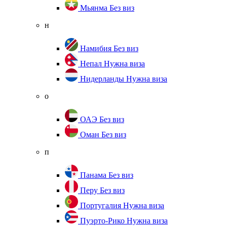
Мьянма
Без виз
н
Намибия
Без виз
Непал
Нужна виза
Нидерланды
Нужна виза
о
ОАЭ
Без виз
Оман
Без виз
п
Панама
Без виз
Перу
Без виз
Португалия
Нужна виза
Пуэрто-Рико
Нужна виза