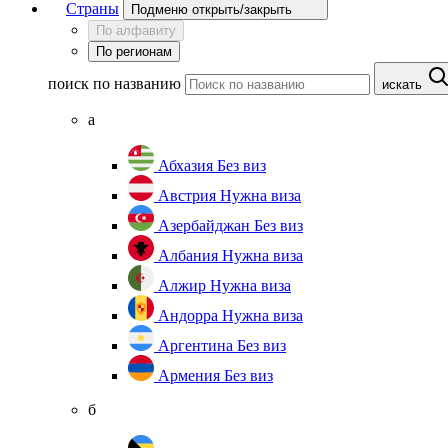
Страны
Подменю открыть/закрыть
По алфавиту
По регионам
поиск по названию
искать
а
Абхазия
Без виз
Австрия
Нужна виза
Азербайджан
Без виз
Албания
Нужна виза
Алжир
Нужна виза
Андорра
Нужна виза
Аргентина
Без виз
Армения
Без виз
б