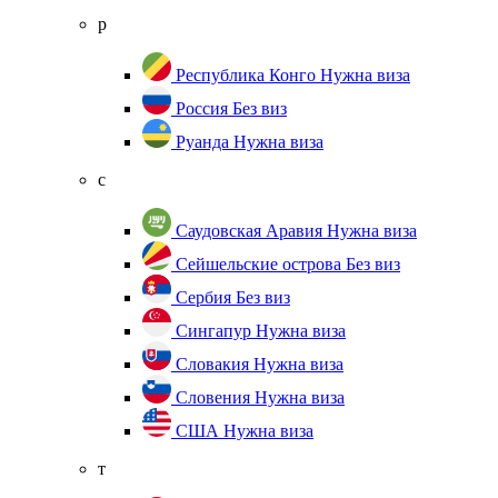
р
Республика Конго
Нужна виза
Россия
Без виз
Руанда
Нужна виза
с
Саудовская Аравия
Нужна виза
Сейшельские острова
Без виз
Сербия
Без виз
Сингапур
Нужна виза
Словакия
Нужна виза
Словения
Нужна виза
США
Нужна виза
т