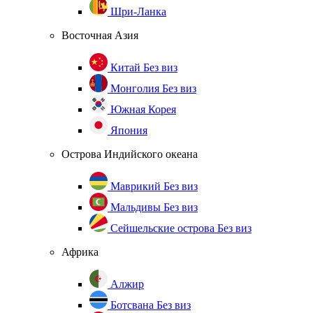
Шри-Ланка
Восточная Азия
Китай
Без виз
Монголия
Без виз
Южная Корея
Япония
Острова Индийского океана
Маврикий
Без виз
Мальдивы
Без виз
Сейшельские острова
Без виз
Африка
Алжир
Ботсвана
Без виз