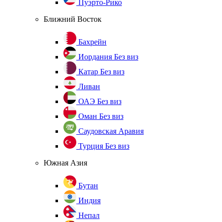
Пуэрто-Рико
Ближний Восток
Бахрейн
Иордания
Без виз
Катар
Без виз
Ливан
ОАЭ
Без виз
Оман
Без виз
Саудовская Аравия
Турция
Без виз
Южная Азия
Бутан
Индия
Непал