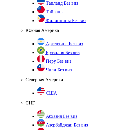
Таиланд
Без виз
Тайвань
Филиппины
Без виз
Южная Америка
Аргентина
Без виз
Бразилия
Без виз
Перу
Без виз
Чили
Без виз
Северная Америка
США
СНГ
Абхазия
Без виз
Азербайджан
Без виз