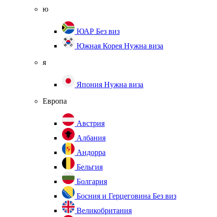
ю
ЮАР
Без виз
Южная Корея
Нужна виза
я
Япония
Нужна виза
Европа
Австрия
Албания
Андорра
Бельгия
Болгария
Босния и Герцеговина
Без виз
Великобритания