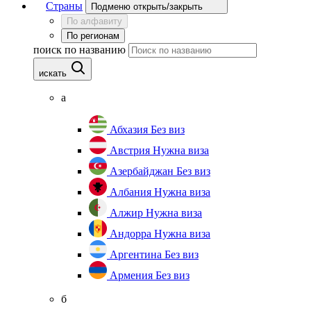
Страны
Подменю открыть/закрыть
По алфавиту
По регионам
поиск по названию
искать
а
Абхазия
Без виз
Австрия
Нужна виза
Азербайджан
Без виз
Албания
Нужна виза
Алжир
Нужна виза
Андорра
Нужна виза
Аргентина
Без виз
Армения
Без виз
б