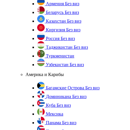
Армения
Без виз
Беларусь
Без виз
Казахстан
Без виз
Киргизия
Без виз
Россия
Без виз
Таджикистан
Без виз
Туркменистан
Узбекистан
Без виз
Америка и Карибы
Багамские Острова
Без виз
Доминикана
Без виз
Куба
Без виз
Мексика
Панама
Без виз