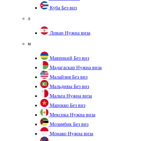
Куба
Без виз
л
Ливан
Нужна виза
м
Маврикий
Без виз
Мадагаскар
Нужна виза
Малайзия
Без виз
Мальдивы
Без виз
Мальта
Нужна виза
Марокко
Без виз
Мексика
Нужна виза
Мозамбик
Без виз
Монако
Нужна виза