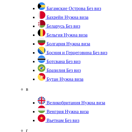
Багамские Острова
Без виз
Бахрейн
Нужна виза
Беларусь
Без виз
Бельгия
Нужна виза
Болгария
Нужна виза
Босния и Герцеговина
Без виз
Ботсвана
Без виз
Бразилия
Без виз
Бутан
Нужна виза
в
Великобритания
Нужна виза
Венгрия
Нужна виза
Вьетнам
Без виз
г