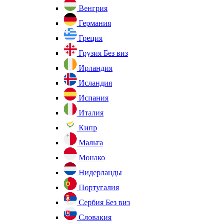
Венгрия
Германия
Греция
Грузия
Без виз
Ирландия
Исландия
Испания
Италия
Кипр
Мальта
Монако
Нидерланды
Португалия
Сербия
Без виз
Словакия