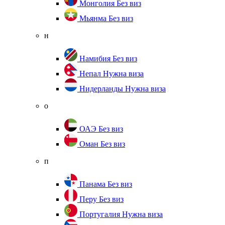
Монголия
Без виз
Мьянма
Без виз
н
Намибия
Без виз
Непал
Нужна виза
Нидерланды
Нужна виза
о
ОАЭ
Без виз
Оман
Без виз
п
Панама
Без виз
Перу
Без виз
Португалия
Нужна виза