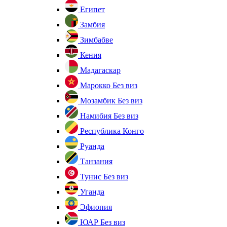
Египет
Замбия
Зимбабве
Кения
Мадагаскар
Марокко
Без виз
Мозамбик
Без виз
Намибия
Без виз
Республика Конго
Руанда
Танзания
Тунис
Без виз
Уганда
Эфиопия
ЮАР
Без виз