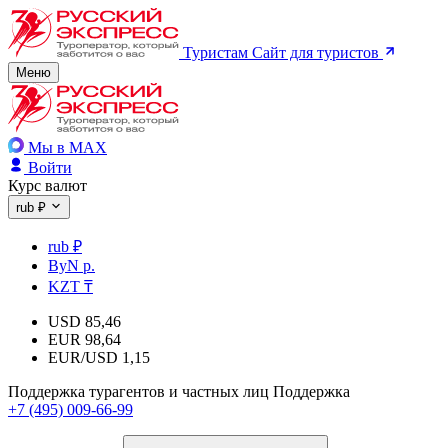
Туристам
Сайт для туристов
Меню
Мы в MAX
Войти
Курс валют
rub ₽
rub ₽
ByN р.
KZT ₸
USD
85,46
EUR
98,64
EUR/USD
1,15
Поддержка турагентов и частных лиц
Поддержка
+7 (495) 009-66-99