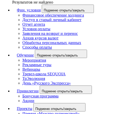
Результатов не найдено
Фин. условия
Подменю открыть/закрыть
Финансовое обеспечение холдинга
Доступ в старый личный кабинет
Отчет агента
Условия оплаты
Заявления на возврат и перенос
Архив курсов валют
Обработка персональных данных
Способы оплаты
Обучение
Подменю открыть/закрыть
Мероприятия
Рекламные туры
Вебинары
Тревел-школа SEQUOIA
ТрЭволюция
День «Русского Экспресса»
Привилегии
Подменю открыть/закрыть
Бонусная программа
Акции
Проекты
Подменю открыть/закрыть
Премия «Маэстро путешествий»