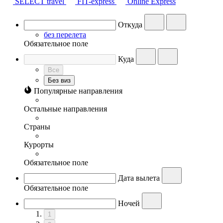
SELECT travel
FIT-express
Online Express
Откуда
без перелета
Обязательное поле
Куда
Все
Без виз
Популярные направления
Остальные направления
Страны
Курорты
Обязательное поле
Дата вылета
Обязательное поле
Ночей
1