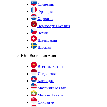
Словения
Франция
Хорватия
Черногория
Без виз
Чехия
Швейцария
Швеция
Юго-Восточная Азия
Вьетнам
Без виз
Индонезия
Камбоджа
Малайзия
Без виз
Мьянма
Без виз
Сингапур