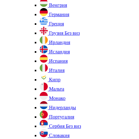
Венгрия
Германия
Греция
Грузия
Без виз
Ирландия
Исландия
Испания
Италия
Кипр
Мальта
Монако
Нидерланды
Португалия
Сербия
Без виз
Словакия