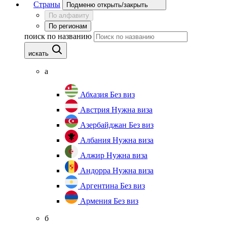
Страны
Подменю открыть/закрыть
По алфавиту
По регионам
поиск по названию
искать
а
Абхазия
Без виз
Австрия
Нужна виза
Азербайджан
Без виз
Албания
Нужна виза
Алжир
Нужна виза
Андорра
Нужна виза
Аргентина
Без виз
Армения
Без виз
б