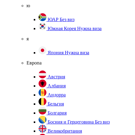
ю
ЮАР
Без виз
Южная Корея
Нужна виза
я
Япония
Нужна виза
Европа
Австрия
Албания
Андорра
Бельгия
Болгария
Босния и Герцеговина
Без виз
Великобритания