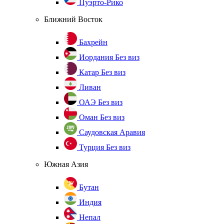
Пуэрто-Рико
Ближний Восток
Бахрейн
Иордания
Без виз
Катар
Без виз
Ливан
ОАЭ
Без виз
Оман
Без виз
Саудовская Аравия
Турция
Без виз
Южная Азия
Бутан
Индия
Непал