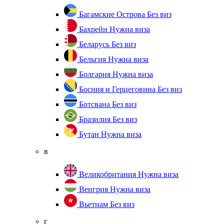
Багамские Острова
Без виз
Бахрейн
Нужна виза
Беларусь
Без виз
Бельгия
Нужна виза
Болгария
Нужна виза
Босния и Герцеговина
Без виз
Ботсвана
Без виз
Бразилия
Без виз
Бутан
Нужна виза
в
Великобритания
Нужна виза
Венгрия
Нужна виза
Вьетнам
Без виз
г