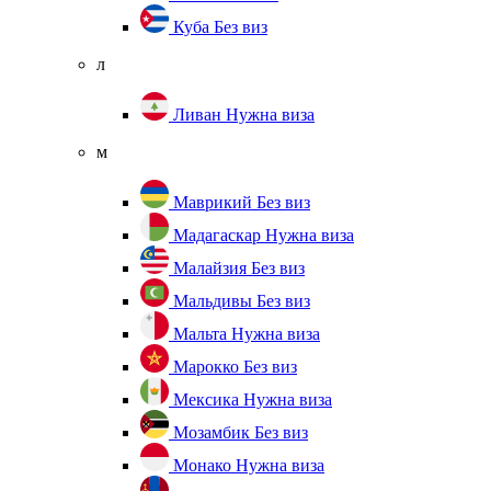
Куба
Без виз
л
Ливан
Нужна виза
м
Маврикий
Без виз
Мадагаскар
Нужна виза
Малайзия
Без виз
Мальдивы
Без виз
Мальта
Нужна виза
Марокко
Без виз
Мексика
Нужна виза
Мозамбик
Без виз
Монако
Нужна виза