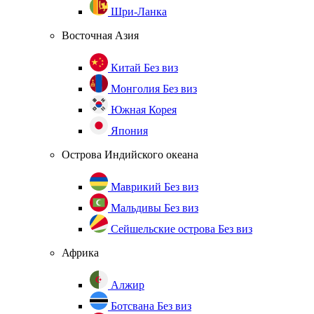
Шри-Ланка
Восточная Азия
Китай
Без виз
Монголия
Без виз
Южная Корея
Япония
Острова Индийского океана
Маврикий
Без виз
Мальдивы
Без виз
Сейшельские острова
Без виз
Африка
Алжир
Ботсвана
Без виз