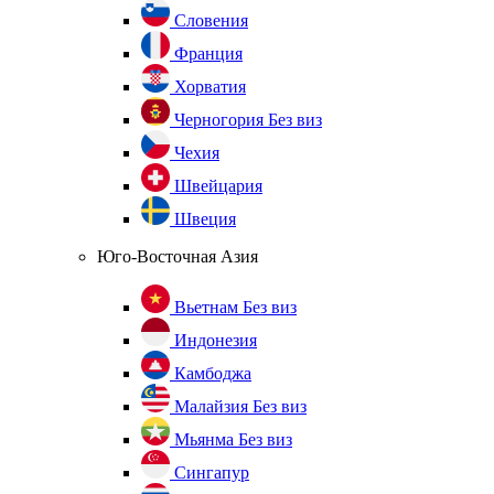
Словения
Франция
Хорватия
Черногория
Без виз
Чехия
Швейцария
Швеция
Юго-Восточная Азия
Вьетнам
Без виз
Индонезия
Камбоджа
Малайзия
Без виз
Мьянма
Без виз
Сингапур