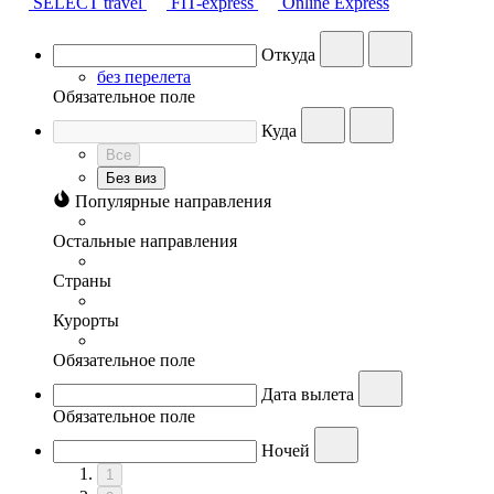
SELECT travel
FIT-express
Online Express
Откуда
без перелета
Обязательное поле
Куда
Все
Без виз
Популярные направления
Остальные направления
Страны
Курорты
Обязательное поле
Дата вылета
Обязательное поле
Ночей
1