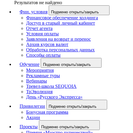
Результатов не найдено
Фин. условия
Подменю открыть/закрыть
Финансовое обеспечение холдинга
Доступ в старый личный кабинет
Отчет агента
Условия оплаты
Заявления на возврат и перенос
Архив курсов валют
Обработка персональных данных
Способы оплаты
Обучение
Подменю открыть/закрыть
Мероприятия
Рекламные туры
Вебинары
Тревел-школа SEQUOIA
ТрЭволюция
День «Русского Экспресса»
Привилегии
Подменю открыть/закрыть
Бонусная программа
Акции
Проекты
Подменю открыть/закрыть
Премия «Маэстро путешествий»