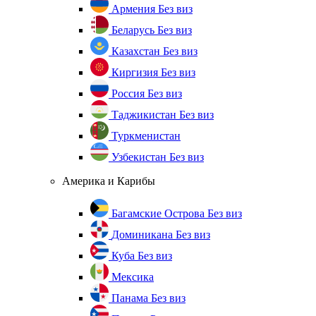
Армения
Без виз
Беларусь
Без виз
Казахстан
Без виз
Киргизия
Без виз
Россия
Без виз
Таджикистан
Без виз
Туркменистан
Узбекистан
Без виз
Америка и Карибы
Багамские Острова
Без виз
Доминикана
Без виз
Куба
Без виз
Мексика
Панама
Без виз