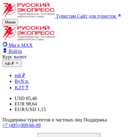
Туристам
Сайт для туристов
Меню
Мы в MAX
Войти
Курс валют
rub ₽
rub ₽
ByN р.
KZT ₸
USD
85,46
EUR
98,64
EUR/USD
1,15
Поддержка турагентов и частных лиц
Поддержка
+7 (495) 009-66-99