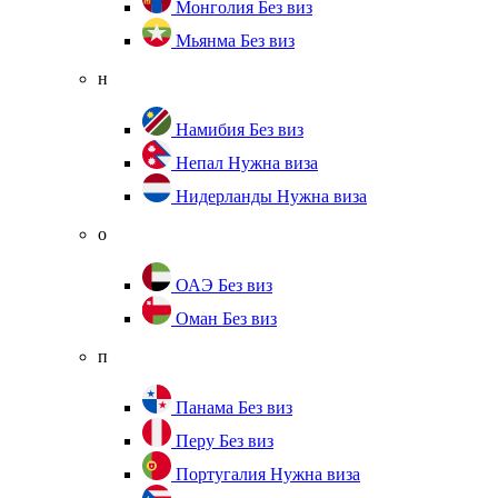
Монголия
Без виз
Мьянма
Без виз
н
Намибия
Без виз
Непал
Нужна виза
Нидерланды
Нужна виза
о
ОАЭ
Без виз
Оман
Без виз
п
Панама
Без виз
Перу
Без виз
Португалия
Нужна виза