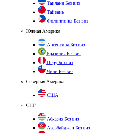
Таиланд
Без виз
Тайвань
Филиппины
Без виз
Южная Америка
Аргентина
Без виз
Бразилия
Без виз
Перу
Без виз
Чили
Без виз
Северная Америка
США
СНГ
Абхазия
Без виз
Азербайджан
Без виз