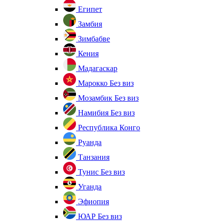
Египет
Замбия
Зимбабве
Кения
Мадагаскар
Марокко
Без виз
Мозамбик
Без виз
Намибия
Без виз
Республика Конго
Руанда
Танзания
Тунис
Без виз
Уганда
Эфиопия
ЮАР
Без виз