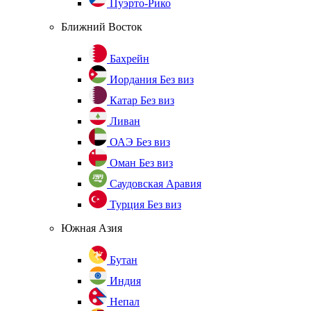
Пуэрто-Рико
Ближний Восток
Бахрейн
Иордания
Без виз
Катар
Без виз
Ливан
ОАЭ
Без виз
Оман
Без виз
Саудовская Аравия
Турция
Без виз
Южная Азия
Бутан
Индия
Непал