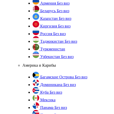
Армения
Без виз
Беларусь
Без виз
Казахстан
Без виз
Киргизия
Без виз
Россия
Без виз
Таджикистан
Без виз
Туркменистан
Узбекистан
Без виз
Америка и Карибы
Багамские Острова
Без виз
Доминикана
Без виз
Куба
Без виз
Мексика
Панама
Без виз