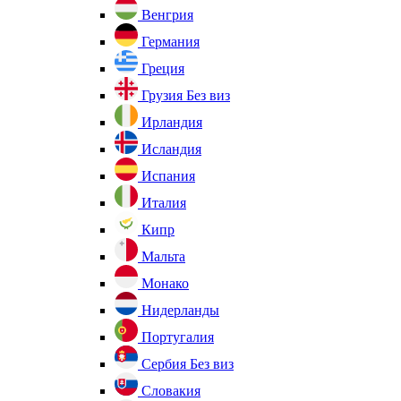
Венгрия
Германия
Греция
Грузия
Без виз
Ирландия
Исландия
Испания
Италия
Кипр
Мальта
Монако
Нидерланды
Португалия
Сербия
Без виз
Словакия