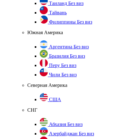
Таиланд
Без виз
Тайвань
Филиппины
Без виз
Южная Америка
Аргентина
Без виз
Бразилия
Без виз
Перу
Без виз
Чили
Без виз
Северная Америка
США
СНГ
Абхазия
Без виз
Азербайджан
Без виз