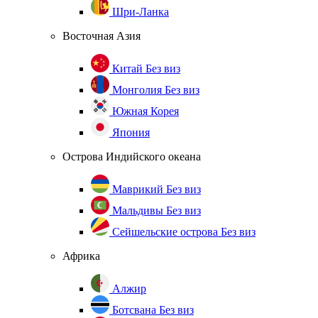
Шри-Ланка
Восточная Азия
Китай
Без виз
Монголия
Без виз
Южная Корея
Япония
Острова Индийского океана
Маврикий
Без виз
Мальдивы
Без виз
Сейшельские острова
Без виз
Африка
Алжир
Ботсвана
Без виз