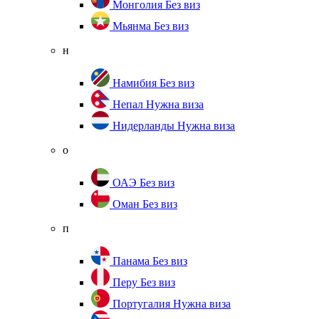
Монголия
Без виз
Мьянма
Без виз
н
Намибия
Без виз
Непал
Нужна виза
Нидерланды
Нужна виза
о
ОАЭ
Без виз
Оман
Без виз
п
Панама
Без виз
Перу
Без виз
Португалия
Нужна виза