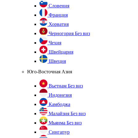
Словения
Франция
Хорватия
Черногория
Без виз
Чехия
Швейцария
Швеция
Юго-Восточная Азия
Вьетнам
Без виз
Индонезия
Камбоджа
Малайзия
Без виз
Мьянма
Без виз
Сингапур