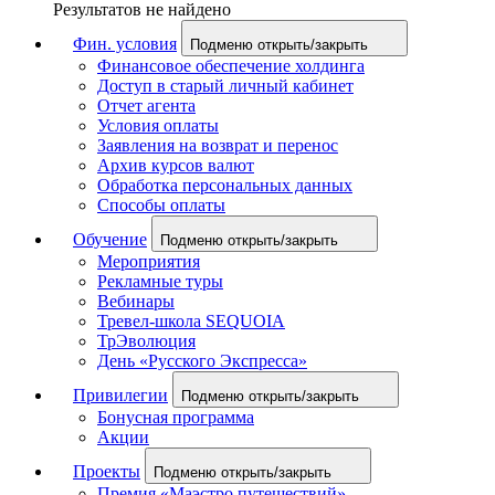
Результатов не найдено
Фин. условия
Подменю открыть/закрыть
Финансовое обеспечение холдинга
Доступ в старый личный кабинет
Отчет агента
Условия оплаты
Заявления на возврат и перенос
Архив курсов валют
Обработка персональных данных
Способы оплаты
Обучение
Подменю открыть/закрыть
Мероприятия
Рекламные туры
Вебинары
Тревел-школа SEQUOIA
ТрЭволюция
День «Русского Экспресса»
Привилегии
Подменю открыть/закрыть
Бонусная программа
Акции
Проекты
Подменю открыть/закрыть
Премия «Маэстро путешествий»