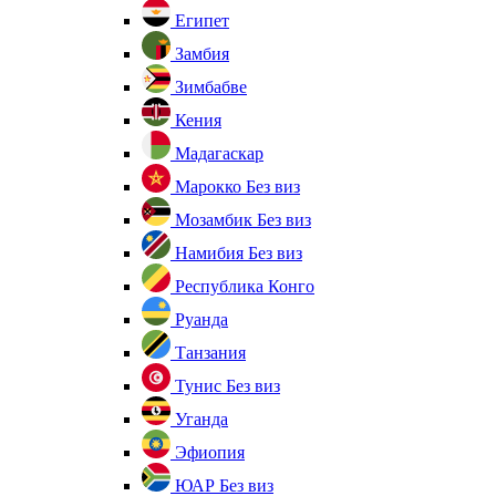
Египет
Замбия
Зимбабве
Кения
Мадагаскар
Марокко
Без виз
Мозамбик
Без виз
Намибия
Без виз
Республика Конго
Руанда
Танзания
Тунис
Без виз
Уганда
Эфиопия
ЮАР
Без виз