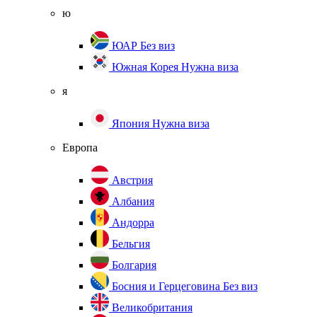
ю
ЮАР
Без виз
Южная Корея
Нужна виза
я
Япония
Нужна виза
Европа
Австрия
Албания
Андорра
Бельгия
Болгария
Босния и Герцеговина
Без виз
Великобритания