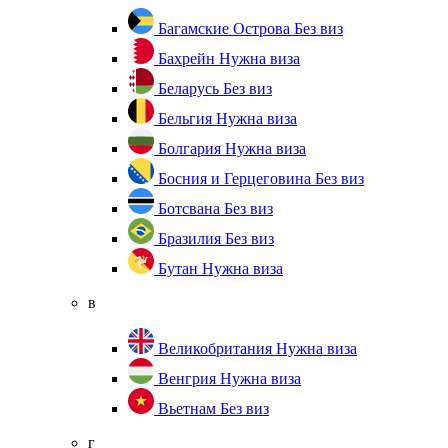
Багамские Острова
Без виз
Бахрейн
Нужна виза
Беларусь
Без виз
Бельгия
Нужна виза
Болгария
Нужна виза
Босния и Герцеговина
Без виз
Ботсвана
Без виз
Бразилия
Без виз
Бутан
Нужна виза
в
Великобритания
Нужна виза
Венгрия
Нужна виза
Вьетнам
Без виз
г