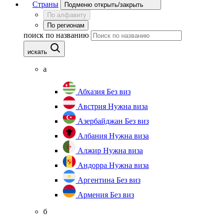
Страны
Подменю открыть/закрыть
По алфавиту
По регионам
поиск по названию
искать
а
Абхазия
Без виз
Австрия
Нужна виза
Азербайджан
Без виз
Албания
Нужна виза
Алжир
Нужна виза
Андорра
Нужна виза
Аргентина
Без виз
Армения
Без виз
б