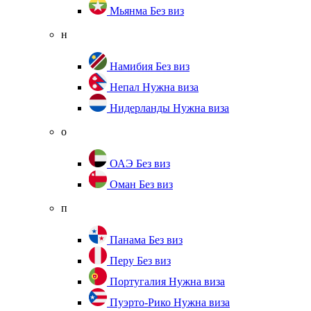
Мьянма
Без виз
н
Намибия
Без виз
Непал
Нужна виза
Нидерланды
Нужна виза
о
ОАЭ
Без виз
Оман
Без виз
п
Панама
Без виз
Перу
Без виз
Португалия
Нужна виза
Пуэрто-Рико
Нужна виза