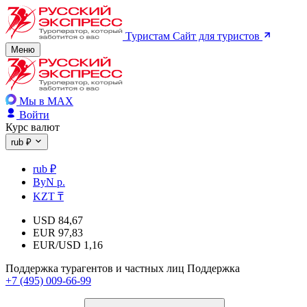
Туристам
Сайт для туристов
Меню
Мы в MAX
Войти
Курс валют
rub ₽
rub ₽
ByN р.
KZT ₸
USD
84,67
EUR
97,83
EUR/USD
1,16
Поддержка турагентов и частных лиц
Поддержка
+7 (495) 009-66-99