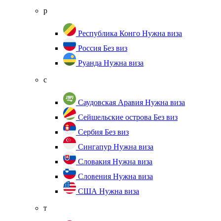
р
Республика Конго
Нужна виза
Россия
Без виз
Руанда
Нужна виза
с
Саудовская Аравия
Нужна виза
Сейшельские острова
Без виз
Сербия
Без виз
Сингапур
Нужна виза
Словакия
Нужна виза
Словения
Нужна виза
США
Нужна виза
т