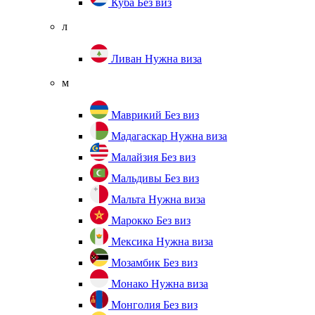
Куба
Без виз
л
Ливан
Нужна виза
м
Маврикий
Без виз
Мадагаскар
Нужна виза
Малайзия
Без виз
Мальдивы
Без виз
Мальта
Нужна виза
Марокко
Без виз
Мексика
Нужна виза
Мозамбик
Без виз
Монако
Нужна виза
Монголия
Без виз