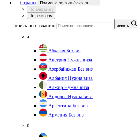
Страны
Подменю открыть/закрыть
По алфавиту
По регионам
поиск по названию
искать
а
Абхазия
Без виз
Австрия
Нужна виза
Азербайджан
Без виз
Албания
Нужна виза
Алжир
Нужна виза
Андорра
Нужна виза
Аргентина
Без виз
Армения
Без виз
б