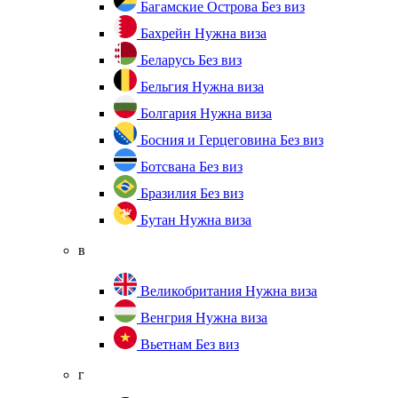
Багамские Острова
Без виз
Бахрейн
Нужна виза
Беларусь
Без виз
Бельгия
Нужна виза
Болгария
Нужна виза
Босния и Герцеговина
Без виз
Ботсвана
Без виз
Бразилия
Без виз
Бутан
Нужна виза
в
Великобритания
Нужна виза
Венгрия
Нужна виза
Вьетнам
Без виз
г