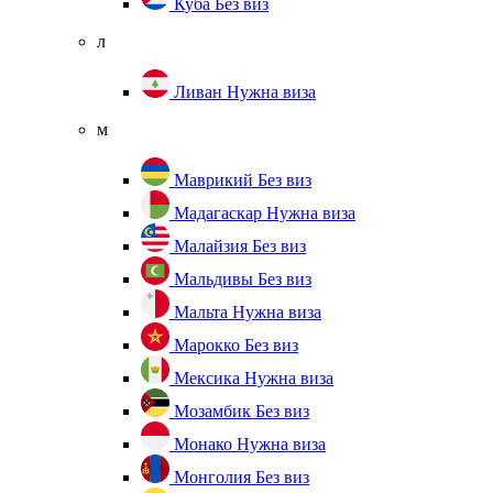
Куба
Без виз
л
Ливан
Нужна виза
м
Маврикий
Без виз
Мадагаскар
Нужна виза
Малайзия
Без виз
Мальдивы
Без виз
Мальта
Нужна виза
Марокко
Без виз
Мексика
Нужна виза
Мозамбик
Без виз
Монако
Нужна виза
Монголия
Без виз