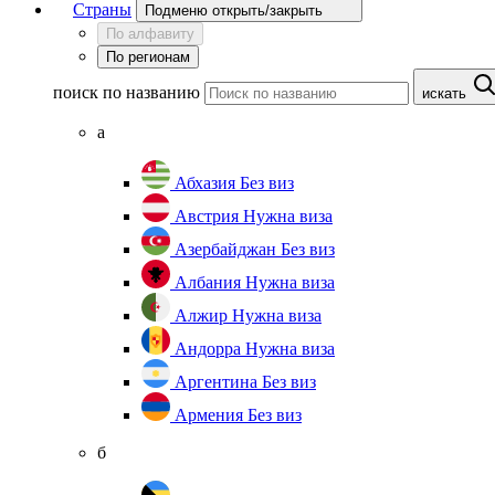
Страны
Подменю открыть/закрыть
По алфавиту
По регионам
поиск по названию
искать
а
Абхазия
Без виз
Австрия
Нужна виза
Азербайджан
Без виз
Албания
Нужна виза
Алжир
Нужна виза
Андорра
Нужна виза
Аргентина
Без виз
Армения
Без виз
б