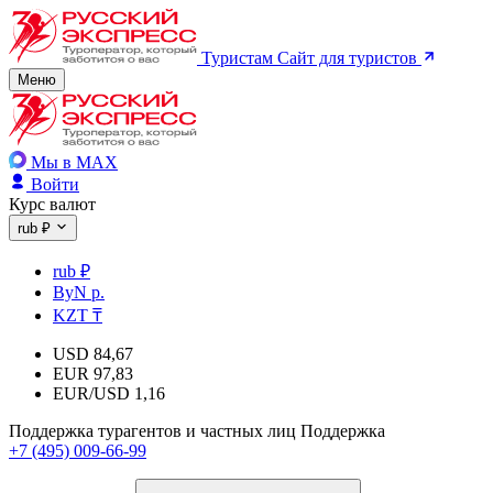
Туристам
Сайт для туристов
Меню
Мы в MAX
Войти
Курс валют
rub ₽
rub ₽
ByN р.
KZT ₸
USD
84,67
EUR
97,83
EUR/USD
1,16
Поддержка турагентов и частных лиц
Поддержка
+7 (495) 009-66-99