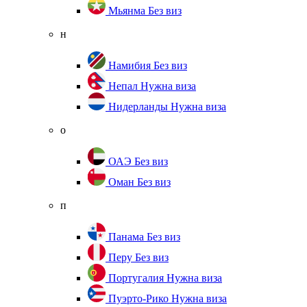
Мьянма
Без виз
н
Намибия
Без виз
Непал
Нужна виза
Нидерланды
Нужна виза
о
ОАЭ
Без виз
Оман
Без виз
п
Панама
Без виз
Перу
Без виз
Португалия
Нужна виза
Пуэрто-Рико
Нужна виза