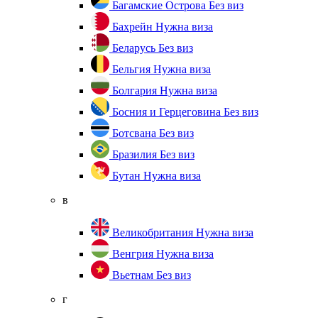
Багамские Острова
Без виз
Бахрейн
Нужна виза
Беларусь
Без виз
Бельгия
Нужна виза
Болгария
Нужна виза
Босния и Герцеговина
Без виз
Ботсвана
Без виз
Бразилия
Без виз
Бутан
Нужна виза
в
Великобритания
Нужна виза
Венгрия
Нужна виза
Вьетнам
Без виз
г