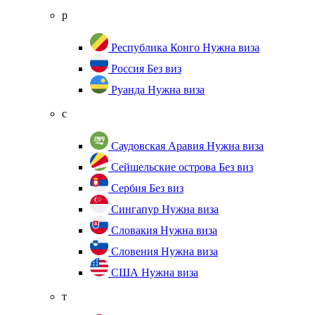
р
Республика Конго
Нужна виза
Россия
Без виз
Руанда
Нужна виза
с
Саудовская Аравия
Нужна виза
Сейшельские острова
Без виз
Сербия
Без виз
Сингапур
Нужна виза
Словакия
Нужна виза
Словения
Нужна виза
США
Нужна виза
т