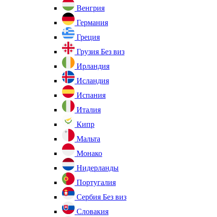
Венгрия
Германия
Греция
Грузия
Без виз
Ирландия
Исландия
Испания
Италия
Кипр
Мальта
Монако
Нидерланды
Португалия
Сербия
Без виз
Словакия