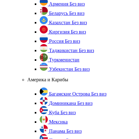
Армения
Без виз
Беларусь
Без виз
Казахстан
Без виз
Киргизия
Без виз
Россия
Без виз
Таджикистан
Без виз
Туркменистан
Узбекистан
Без виз
Америка и Карибы
Багамские Острова
Без виз
Доминикана
Без виз
Куба
Без виз
Мексика
Панама
Без виз