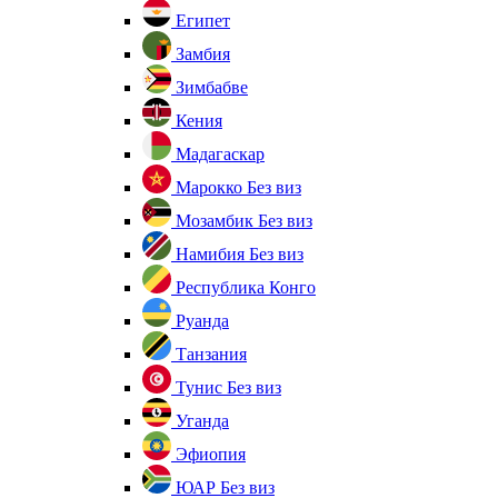
Египет
Замбия
Зимбабве
Кения
Мадагаскар
Марокко
Без виз
Мозамбик
Без виз
Намибия
Без виз
Республика Конго
Руанда
Танзания
Тунис
Без виз
Уганда
Эфиопия
ЮАР
Без виз