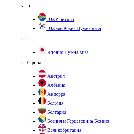
ю
ЮАР
Без виз
Южная Корея
Нужна виза
я
Япония
Нужна виза
Европа
Австрия
Албания
Андорра
Бельгия
Болгария
Босния и Герцеговина
Без виз
Великобритания