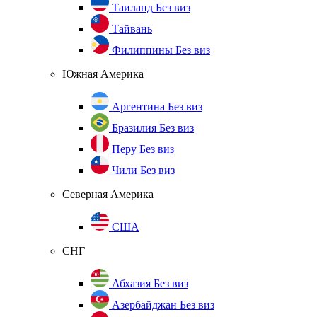
Таиланд
Без виз
Тайвань
Филиппины
Без виз
Южная Америка
Аргентина
Без виз
Бразилия
Без виз
Перу
Без виз
Чили
Без виз
Северная Америка
США
СНГ
Абхазия
Без виз
Азербайджан
Без виз