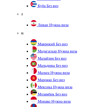
Куба
Без виз
л
Ливан
Нужна виза
м
Маврикий
Без виз
Мадагаскар
Нужна виза
Малайзия
Без виз
Мальдивы
Без виз
Мальта
Нужна виза
Марокко
Без виз
Мексика
Нужна виза
Мозамбик
Без виз
Монако
Нужна виза