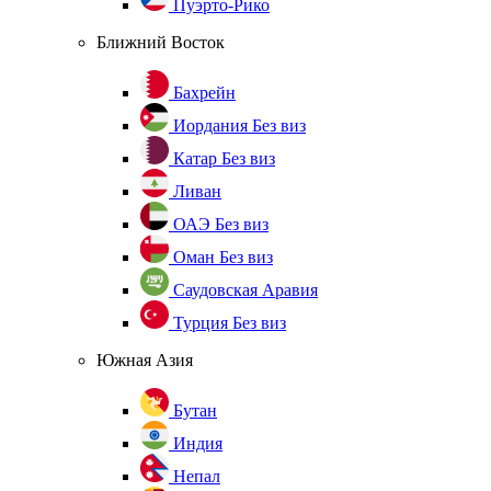
Пуэрто-Рико
Ближний Восток
Бахрейн
Иордания
Без виз
Катар
Без виз
Ливан
ОАЭ
Без виз
Оман
Без виз
Саудовская Аравия
Турция
Без виз
Южная Азия
Бутан
Индия
Непал