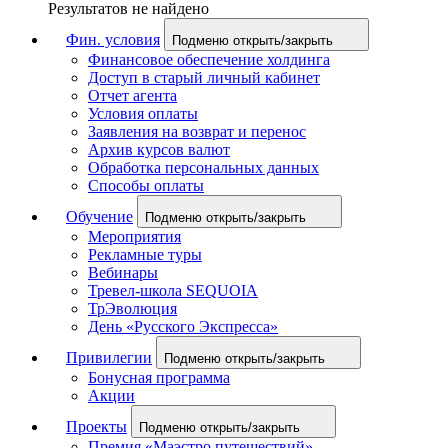
Результатов не найдено
Фин. условия
Подменю открыть/закрыть
Финансовое обеспечение холдинга
Доступ в старый личный кабинет
Отчет агента
Условия оплаты
Заявления на возврат и перенос
Архив курсов валют
Обработка персональных данных
Способы оплаты
Обучение
Подменю открыть/закрыть
Мероприятия
Рекламные туры
Вебинары
Тревел-школа SEQUOIA
ТрЭволюция
День «Русского Экспресса»
Привилегии
Подменю открыть/закрыть
Бонусная программа
Акции
Проекты
Подменю открыть/закрыть
Премия «Маэстро путешествий»