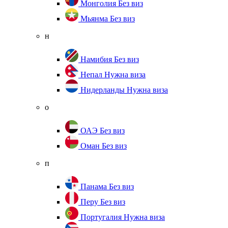
Монголия
Без виз
Мьянма
Без виз
н
Намибия
Без виз
Непал
Нужна виза
Нидерланды
Нужна виза
о
ОАЭ
Без виз
Оман
Без виз
п
Панама
Без виз
Перу
Без виз
Португалия
Нужна виза