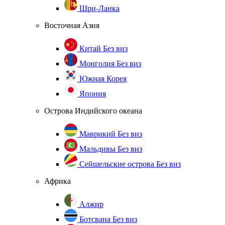
Шри-Ланка
Восточная Азия
Китай
Без виз
Монголия
Без виз
Южная Корея
Япония
Острова Индийского океана
Маврикий
Без виз
Мальдивы
Без виз
Сейшельские острова
Без виз
Африка
Алжир
Ботсвана
Без виз