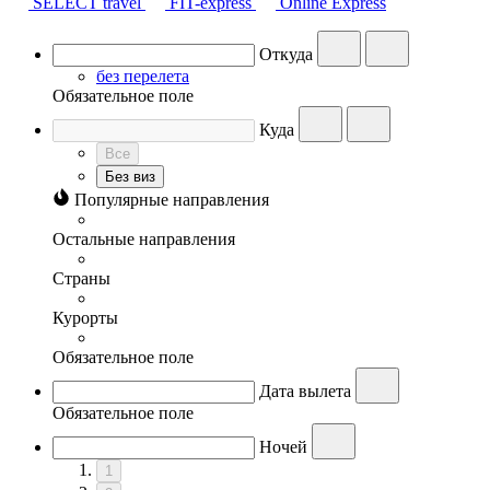
SELECT travel
FIT-express
Online Express
Откуда
без перелета
Обязательное поле
Куда
Все
Без виз
Популярные направления
Остальные направления
Страны
Курорты
Обязательное поле
Дата вылета
Обязательное поле
Ночей
1