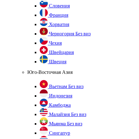
Словения
Франция
Хорватия
Черногория
Без виз
Чехия
Швейцария
Швеция
Юго-Восточная Азия
Вьетнам
Без виз
Индонезия
Камбоджа
Малайзия
Без виз
Мьянма
Без виз
Сингапур