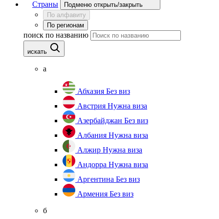
Страны
Подменю открыть/закрыть
По алфавиту
По регионам
поиск по названию
искать
а
Абхазия
Без виз
Австрия
Нужна виза
Азербайджан
Без виз
Албания
Нужна виза
Алжир
Нужна виза
Андорра
Нужна виза
Аргентина
Без виз
Армения
Без виз
б