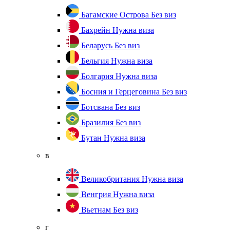
Багамские Острова
Без виз
Бахрейн
Нужна виза
Беларусь
Без виз
Бельгия
Нужна виза
Болгария
Нужна виза
Босния и Герцеговина
Без виз
Ботсвана
Без виз
Бразилия
Без виз
Бутан
Нужна виза
в
Великобритания
Нужна виза
Венгрия
Нужна виза
Вьетнам
Без виз
г