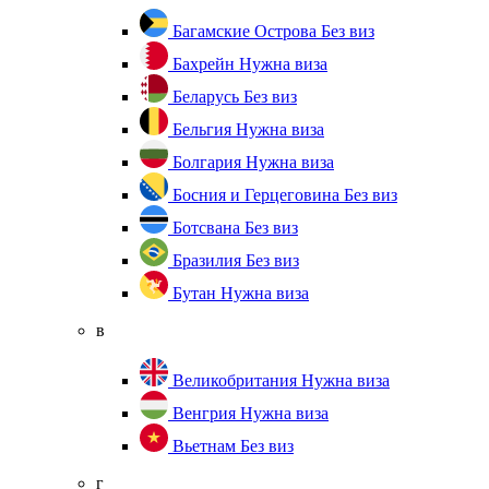
Багамские Острова
Без виз
Бахрейн
Нужна виза
Беларусь
Без виз
Бельгия
Нужна виза
Болгария
Нужна виза
Босния и Герцеговина
Без виз
Ботсвана
Без виз
Бразилия
Без виз
Бутан
Нужна виза
в
Великобритания
Нужна виза
Венгрия
Нужна виза
Вьетнам
Без виз
г