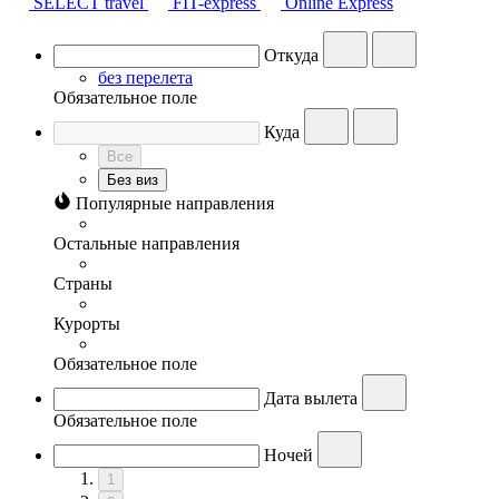
SELECT travel
FIT-express
Online Express
Откуда
без перелета
Обязательное поле
Куда
Все
Без виз
Популярные направления
Остальные направления
Страны
Курорты
Обязательное поле
Дата вылета
Обязательное поле
Ночей
1