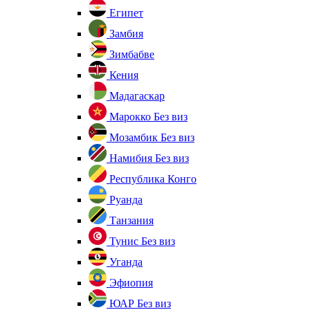
Египет
Замбия
Зимбабве
Кения
Мадагаскар
Марокко
Без виз
Мозамбик
Без виз
Намибия
Без виз
Республика Конго
Руанда
Танзания
Тунис
Без виз
Уганда
Эфиопия
ЮАР
Без виз