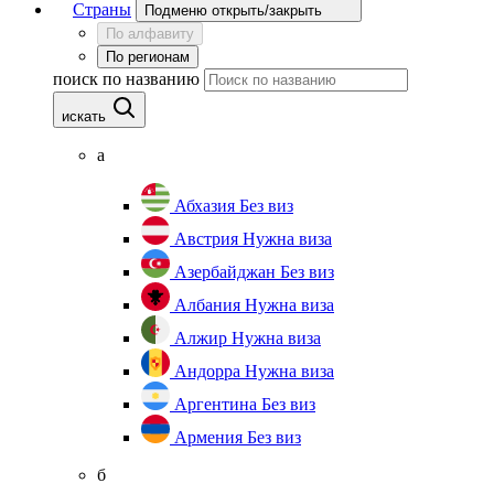
Страны
Подменю открыть/закрыть
По алфавиту
По регионам
поиск по названию
искать
а
Абхазия
Без виз
Австрия
Нужна виза
Азербайджан
Без виз
Албания
Нужна виза
Алжир
Нужна виза
Андорра
Нужна виза
Аргентина
Без виз
Армения
Без виз
б