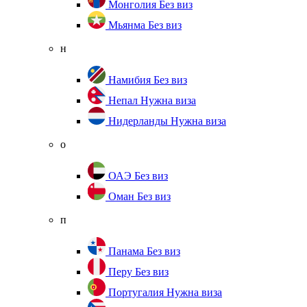
Монголия
Без виз
Мьянма
Без виз
н
Намибия
Без виз
Непал
Нужна виза
Нидерланды
Нужна виза
о
ОАЭ
Без виз
Оман
Без виз
п
Панама
Без виз
Перу
Без виз
Португалия
Нужна виза