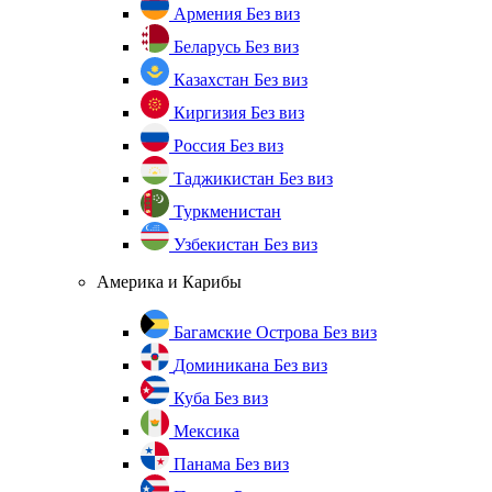
Армения
Без виз
Беларусь
Без виз
Казахстан
Без виз
Киргизия
Без виз
Россия
Без виз
Таджикистан
Без виз
Туркменистан
Узбекистан
Без виз
Америка и Карибы
Багамские Острова
Без виз
Доминикана
Без виз
Куба
Без виз
Мексика
Панама
Без виз