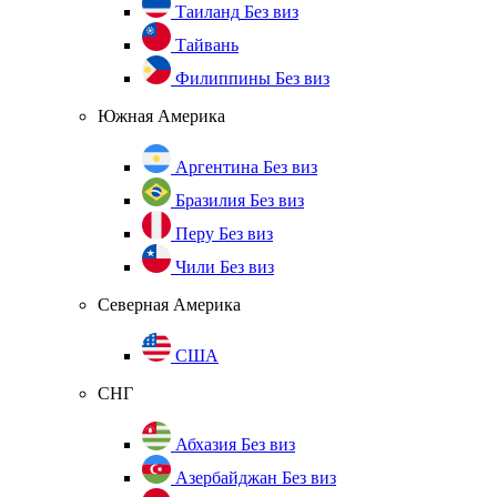
Таиланд
Без виз
Тайвань
Филиппины
Без виз
Южная Америка
Аргентина
Без виз
Бразилия
Без виз
Перу
Без виз
Чили
Без виз
Северная Америка
США
СНГ
Абхазия
Без виз
Азербайджан
Без виз