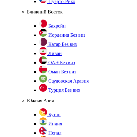
Пуэрто-Рико
Ближний Восток
Бахрейн
Иордания
Без виз
Катар
Без виз
Ливан
ОАЭ
Без виз
Оман
Без виз
Саудовская Аравия
Турция
Без виз
Южная Азия
Бутан
Индия
Непал