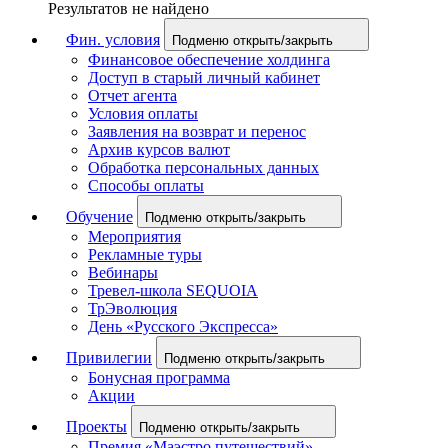
Результатов не найдено
Фин. условия
Подменю открыть/закрыть
Финансовое обеспечение холдинга
Доступ в старый личный кабинет
Отчет агента
Условия оплаты
Заявления на возврат и перенос
Архив курсов валют
Обработка персональных данных
Способы оплаты
Обучение
Подменю открыть/закрыть
Мероприятия
Рекламные туры
Вебинары
Тревел-школа SEQUOIA
ТрЭволюция
День «Русского Экспресса»
Привилегии
Подменю открыть/закрыть
Бонусная программа
Акции
Проекты
Подменю открыть/закрыть
Премия «Маэстро путешествий»