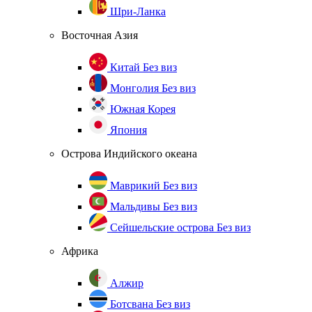
Шри-Ланка
Восточная Азия
Китай
Без виз
Монголия
Без виз
Южная Корея
Япония
Острова Индийского океана
Маврикий
Без виз
Мальдивы
Без виз
Сейшельские острова
Без виз
Африка
Алжир
Ботсвана
Без виз