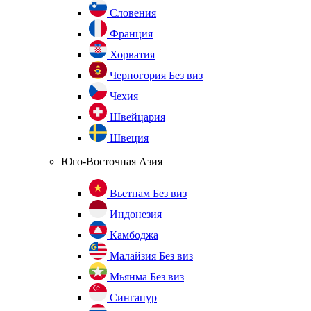
Словения
Франция
Хорватия
Черногория
Без виз
Чехия
Швейцария
Швеция
Юго-Восточная Азия
Вьетнам
Без виз
Индонезия
Камбоджа
Малайзия
Без виз
Мьянма
Без виз
Сингапур