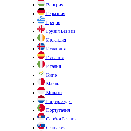
Венгрия
Германия
Греция
Грузия
Без виз
Ирландия
Исландия
Испания
Италия
Кипр
Мальта
Монако
Нидерланды
Португалия
Сербия
Без виз
Словакия