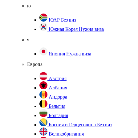
ю
ЮАР
Без виз
Южная Корея
Нужна виза
я
Япония
Нужна виза
Европа
Австрия
Албания
Андорра
Бельгия
Болгария
Босния и Герцеговина
Без виз
Великобритания