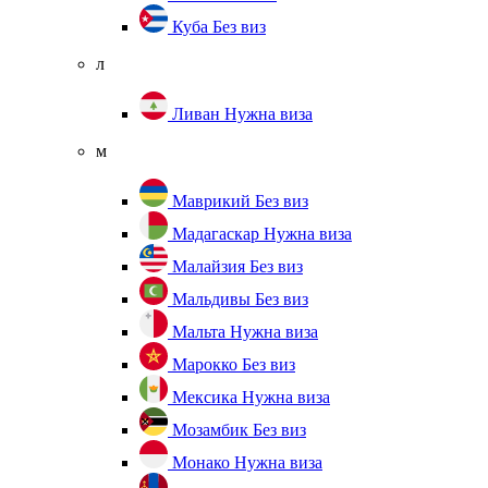
Куба
Без виз
л
Ливан
Нужна виза
м
Маврикий
Без виз
Мадагаскар
Нужна виза
Малайзия
Без виз
Мальдивы
Без виз
Мальта
Нужна виза
Марокко
Без виз
Мексика
Нужна виза
Мозамбик
Без виз
Монако
Нужна виза