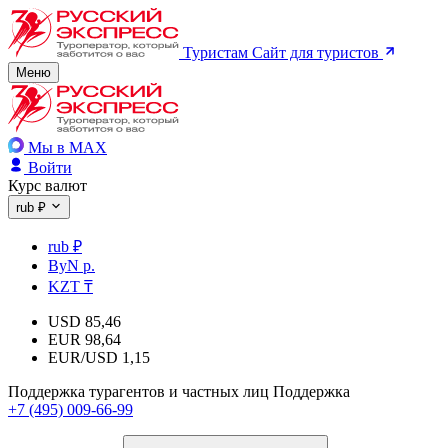
Туристам
Сайт для туристов
Меню
Мы в MAX
Войти
Курс валют
rub ₽
rub ₽
ByN р.
KZT ₸
USD
85,46
EUR
98,64
EUR/USD
1,15
Поддержка турагентов и частных лиц
Поддержка
+7 (495) 009-66-99